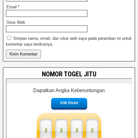
Email
*
Situs Web
Simpan nama, email, dan situs web saya pada peramban ini untuk
komentar saya berikutnya.
NOMOR TOGEL JITU