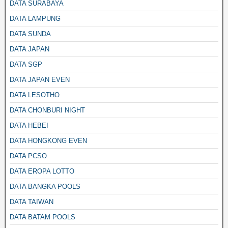
DATA SURABAYA
DATA LAMPUNG
DATA SUNDA
DATA JAPAN
DATA SGP
DATA JAPAN EVEN
DATA LESOTHO
DATA CHONBURI NIGHT
DATA HEBEI
DATA HONGKONG EVEN
DATA PCSO
DATA EROPA LOTTO
DATA BANGKA POOLS
DATA TAIWAN
DATA BATAM POOLS