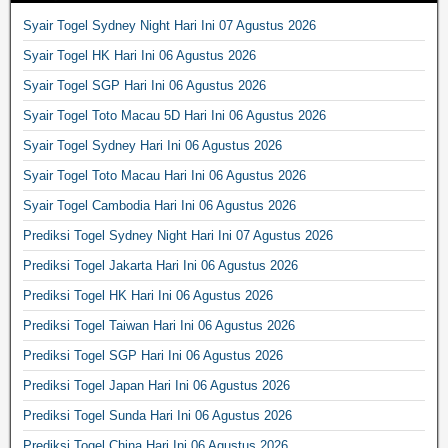
Syair Togel Sydney Night Hari Ini 07 Agustus 2026
Syair Togel HK Hari Ini 06 Agustus 2026
Syair Togel SGP Hari Ini 06 Agustus 2026
Syair Togel Toto Macau 5D Hari Ini 06 Agustus 2026
Syair Togel Sydney Hari Ini 06 Agustus 2026
Syair Togel Toto Macau Hari Ini 06 Agustus 2026
Syair Togel Cambodia Hari Ini 06 Agustus 2026
Prediksi Togel Sydney Night Hari Ini 07 Agustus 2026
Prediksi Togel Jakarta Hari Ini 06 Agustus 2026
Prediksi Togel HK Hari Ini 06 Agustus 2026
Prediksi Togel Taiwan Hari Ini 06 Agustus 2026
Prediksi Togel SGP Hari Ini 06 Agustus 2026
Prediksi Togel Japan Hari Ini 06 Agustus 2026
Prediksi Togel Sunda Hari Ini 06 Agustus 2026
Prediksi Togel China Hari Ini 06 Agustus 2026