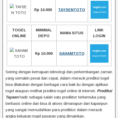
Rp 10.000
TAYSENTOTO
TOGEL
MINIMAL
LINK
NAMA SITUS
ONLINE
DEPO
LOGIN
Rp 10.000
SAHAMTOTO
Seiring dengan kemajuan teknologi dan perkembangan zaman
yang semakin pesat dan cepat, dalam meracik prediksi togel
bisa dilakukan dengan berbagai cara baik itu dengan aplikasi
togel ataupun melihat prediksi togel online di internet.
Prediksi
Taysen
hadir sebagai salah satu prediktor terkemuka yang
berbasis online dan bisa di akses dimanapun dan kapanpun
yang sangat memudahkan para prediktor dalam meracik
angka keluaran togel pasaran yang dimainkan.