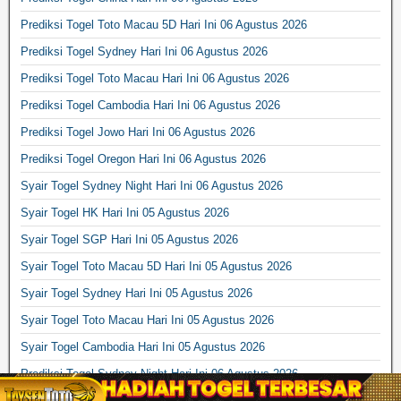
Prediksi Togel Toto Macau 5D Hari Ini 06 Agustus 2026
Prediksi Togel Sydney Hari Ini 06 Agustus 2026
Prediksi Togel Toto Macau Hari Ini 06 Agustus 2026
Prediksi Togel Cambodia Hari Ini 06 Agustus 2026
Prediksi Togel Jowo Hari Ini 06 Agustus 2026
Prediksi Togel Oregon Hari Ini 06 Agustus 2026
Syair Togel Sydney Night Hari Ini 06 Agustus 2026
Syair Togel HK Hari Ini 05 Agustus 2026
Syair Togel SGP Hari Ini 05 Agustus 2026
Syair Togel Toto Macau 5D Hari Ini 05 Agustus 2026
Syair Togel Sydney Hari Ini 05 Agustus 2026
Syair Togel Toto Macau Hari Ini 05 Agustus 2026
Syair Togel Cambodia Hari Ini 05 Agustus 2026
Prediksi Togel Sydney Night Hari Ini 06 Agustus 2026
Prediksi Togel Jakarta Hari Ini 05 Agustus 2026