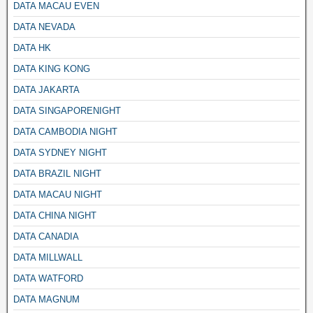
DATA MACAU EVEN
DATA NEVADA
DATA HK
DATA KING KONG
DATA JAKARTA
DATA SINGAPORENIGHT
DATA CAMBODIA NIGHT
DATA SYDNEY NIGHT
DATA BRAZIL NIGHT
DATA MACAU NIGHT
DATA CHINA NIGHT
DATA CANADIA
DATA MILLWALL
DATA WATFORD
DATA MAGNUM