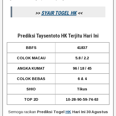
>>
SYAIR TOGEL HK
<<
Prediksi Taysentoto HK Terjitu Hari Ini
BBFS
41837
COLOK MACAU
5.8 / 2.2
ANGKA KUMAT
96 / 18 / 45
COLOK BEBAS
6 & 4
SHIO
Tikus
TOP 2D
10-28
-90-59-74-63
Semoga racikan
Prediksi Togel
HK
Hari Ini 30 Agustus