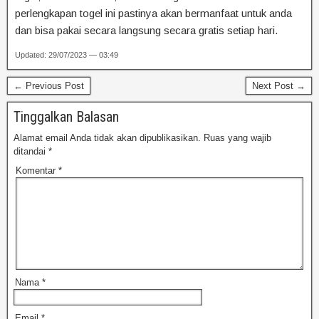
perlengkapan togel ini pastinya akan bermanfaat untuk anda
dan bisa pakai secara langsung secara gratis setiap hari.
Updated: 29/07/2023 — 03:49
← Previous Post
Next Post →
Tinggalkan Balasan
Alamat email Anda tidak akan dipublikasikan.
Ruas yang wajib
ditandai
*
Komentar
*
Nama
*
Email
*