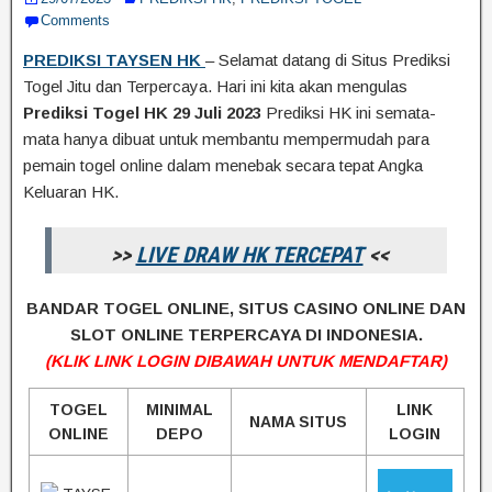
Comments
PREDIKSI TAYSEN HK
– Selamat datang di Situs Prediksi
Togel Jitu dan Terpercaya. Hari ini kita akan mengulas
Prediksi Togel HK 29 Juli 2023
Prediksi HK ini semata-
mata hanya dibuat untuk membantu mempermudah para
pemain togel online dalam menebak secara tepat Angka
Keluaran HK.
>>
LIVE DRAW HK TERCEPAT
<<
BANDAR TOGEL ONLINE, SITUS CASINO ONLINE DAN
SLOT ONLINE TERPERCAYA DI INDONESIA.
(KLIK LINK LOGIN DIBAWAH UNTUK MENDAFTAR)
TOGEL
MINIMAL
LINK
NAMA SITUS
ONLINE
DEPO
LOGIN