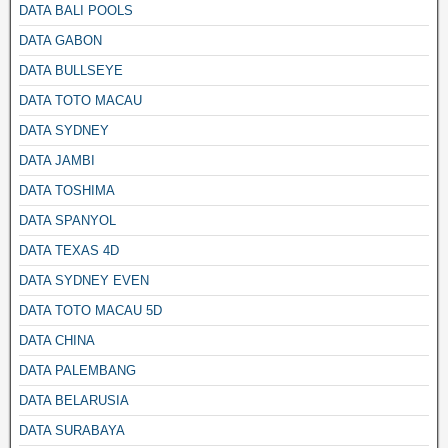
DATA BALI POOLS
DATA GABON
DATA BULLSEYE
DATA TOTO MACAU
DATA SYDNEY
DATA JAMBI
DATA TOSHIMA
DATA SPANYOL
DATA TEXAS 4D
DATA SYDNEY EVEN
DATA TOTO MACAU 5D
DATA CHINA
DATA PALEMBANG
DATA BELARUSIA
DATA SURABAYA