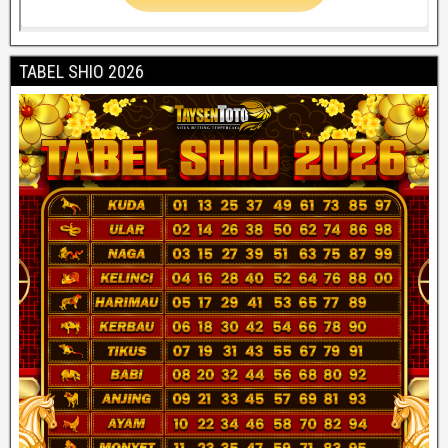
TABEL SHIO 2026