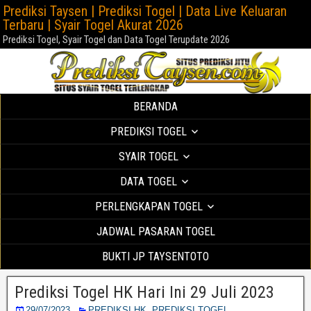
Prediksi Taysen | Prediksi Togel | Data Live Keluaran
Terbaru | Syair Togel Akurat 2026
Prediksi Togel, Syair Togel dan Data Togel Terupdate 2026
BERANDA
PREDIKSI TOGEL
SYAIR TOGEL
DATA TOGEL
PERLENGKAPAN TOGEL
JADWAL PASARAN TOGEL
BUKTI JP TAYSENTOTO
Prediksi Togel HK Hari Ini 29 Juli 2023
29/07/2023
PREDIKSI HK
,
PREDIKSI TOGEL