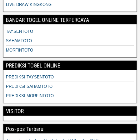
LIVE DRAW KINGKONG
BANDAR TOGEL ONLINE TERPERCAYA
TAYSENTOTO
SAHAMTOTO
MORFINTOTO
PREDIKSI TOGEL ONLINE
PREDIKSI TAYSENTOTO
PREDIKSI SAHAMTOTO
PREDIKSI MORFINTOTO
VISITOR
Pos-pos Terbaru