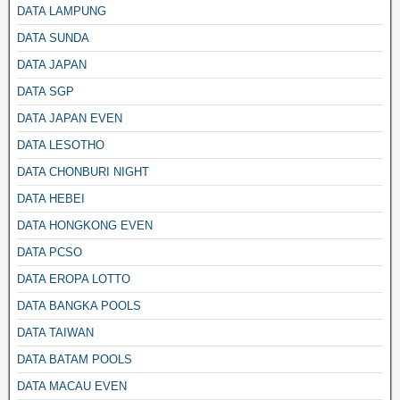
DATA LAMPUNG
DATA SUNDA
DATA JAPAN
DATA SGP
DATA JAPAN EVEN
DATA LESOTHO
DATA CHONBURI NIGHT
DATA HEBEI
DATA HONGKONG EVEN
DATA PCSO
DATA EROPA LOTTO
DATA BANGKA POOLS
DATA TAIWAN
DATA BATAM POOLS
DATA MACAU EVEN