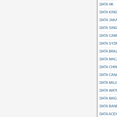
DATA HK
DATA KIN
DATA JAK
DATA SIN
DATA CAM
DATA SYD
DATA BRAZ
DATA MAC
DATA CHIN
DATA CAN
DATA MIL
DATA WAT
DATA MA
DATA BAN
DATA ACE