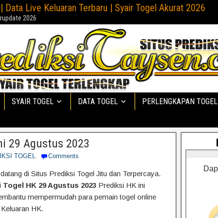
 | Data Live Keluaran Terbaru | Syair Togel Akurat 2026
Terupdate 2026
SYAIR TOGEL
DATA TOGEL
PERLENGKAPAN TOGEL
Ini 29 Agustus 2023
IKSI TOGEL
Comments
datang di Situs Prediksi Togel Jitu dan Terpercaya.
i Togel HK 29 Agustus 2023
Prediksi HK ini
embantu mempermudah para pemain togel online
 Keluaran HK.