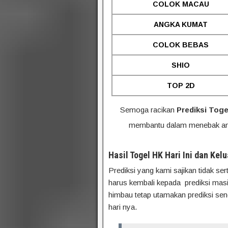
COLOK MACAU
ANGKA KUMAT
COLOK BEBAS
SHIO
TOP 2D
Semoga racikan
Prediksi Tog
membantu dalam menebak ang
Hasil Togel HK Hari Ini dan Kel
Prediksi yang kami sajikan tidak s
harus kembali kepada prediksi mas
himbau tetap utamakan prediksi send
hari nya.