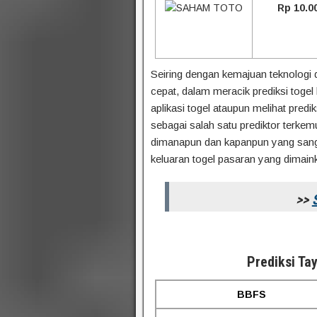
Rp 10.0
Seiring dengan kemajuan teknolog
cepat, dalam meracik prediksi togel
aplikasi togel ataupun melihat prediks
sebagai salah satu prediktor terkem
dimanapun dan kapanpun yang sang
keluaran togel pasaran yang dimain
>>
Prediksi Tay
BBFS