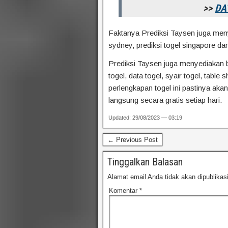
>>
DA
Faktanya Prediksi Taysen juga menye
sydney, prediksi togel singapore da
Prediksi Taysen juga menyediakan b
togel, data togel, syair togel, table
perlengkapan togel ini pastinya aka
langsung secara gratis setiap hari.
Updated: 29/08/2023 — 03:19
← Previous Post
Tinggalkan Balasan
Alamat email Anda tidak akan dipublikas
Komentar
*