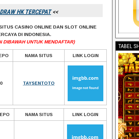
 DRAW HK TERCEPAT
<<
SITUS CASINO ONLINE DAN SLOT ONLINE
RCAYA DI INDONESIA.
IN DIBAWAH UNTUK MENDAFTAR)
TABEL SH
DEPO
NAMA SITUS
LINK LOGIN
00
TAYSENTOTO
DEPO
NAMA SITUS
LINK LOGIN