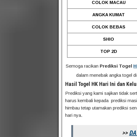
COLOK MACAU
ANGKA KUMAT
COLOK BEBAS
SHIO
TOP 2D
Semoga racikan
Prediksi Togel
H
dalam menebak angka togel d
Hasil Togel HK Hari Ini dan Kel
Prediksi yang kami sajikan tidak s
harus kembali kepada prediksi mas
himbau tetap utamakan prediksi send
hari nya.
>>
DA