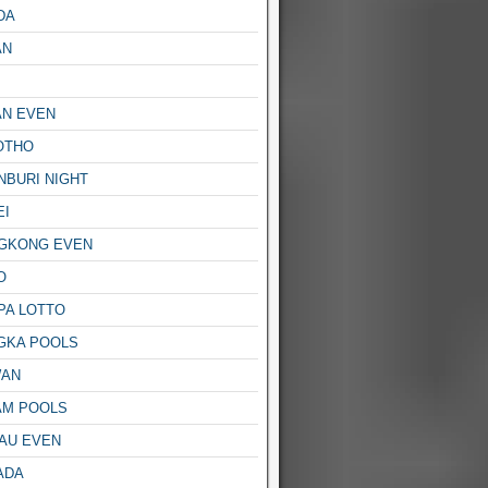
DA
AN
AN EVEN
OTHO
NBURI NIGHT
EI
NGKONG EVEN
O
PA LOTTO
GKA POOLS
WAN
AM POOLS
AU EVEN
ADA