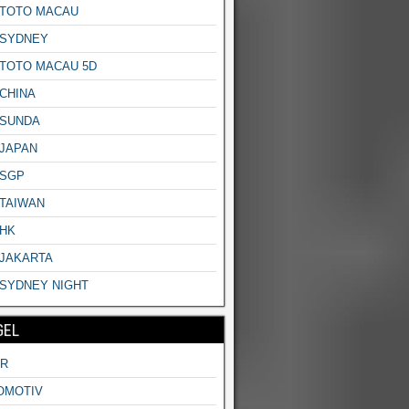
 TOTO MACAU
 SYDNEY
 TOTO MACAU 5D
 CHINA
 SUNDA
 JAPAN
 SGP
 TAIWAN
 HK
 JAKARTA
 SYDNEY NIGHT
GEL
AR
OMOTIV