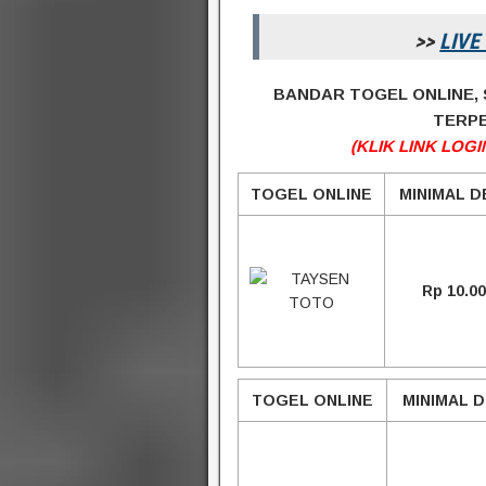
>>
LIVE
BANDAR TOGEL ONLINE, 
TERPE
(KLIK LINK LOG
TOGEL ONLINE
MINIMAL 
Rp 10.0
TOGEL ONLINE
MINIMAL 