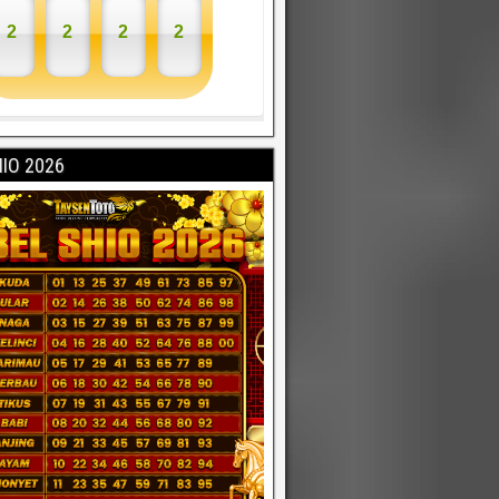
IO 2026