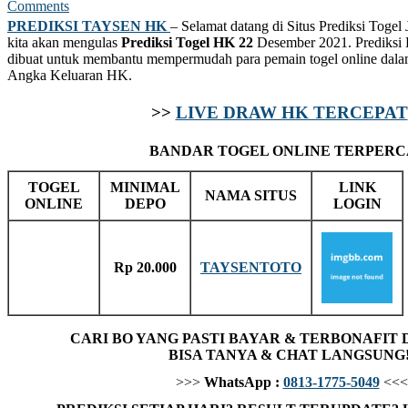
Comments
PREDIKSI TAYSEN HK
– Selamat datang di Situs Prediksi Togel 
kita akan mengulas
Prediksi Togel HK 22
Desember 2021. Prediksi 
dibuat untuk membantu mempermudah para pemain togel online dala
Angka Keluaran HK.
>>
LIVE DRAW HK TERCEPAT
BANDAR TOGEL ONLINE TERPERC
TOGEL
MINIMAL
LINK
NAMA SITUS
ONLINE
DEPO
LOGIN
Rp 20.000
TAYSENTOTO
CARI BO YANG PASTI BAYAR & TERBONAFIT 
BISA TANYA & CHAT LANGSUNG!
>>>
WhatsApp :
0813-1775-5049
<<<