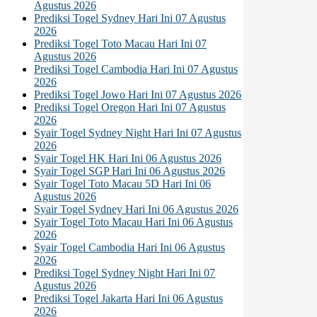
Agustus 2026
Prediksi Togel Sydney Hari Ini 07 Agustus
2026
Prediksi Togel Toto Macau Hari Ini 07
Agustus 2026
Prediksi Togel Cambodia Hari Ini 07 Agustus
2026
Prediksi Togel Jowo Hari Ini 07 Agustus 2026
Prediksi Togel Oregon Hari Ini 07 Agustus
2026
Syair Togel Sydney Night Hari Ini 07 Agustus
2026
Syair Togel HK Hari Ini 06 Agustus 2026
Syair Togel SGP Hari Ini 06 Agustus 2026
Syair Togel Toto Macau 5D Hari Ini 06
Agustus 2026
Syair Togel Sydney Hari Ini 06 Agustus 2026
Syair Togel Toto Macau Hari Ini 06 Agustus
2026
Syair Togel Cambodia Hari Ini 06 Agustus
2026
Prediksi Togel Sydney Night Hari Ini 07
Agustus 2026
Prediksi Togel Jakarta Hari Ini 06 Agustus
2026