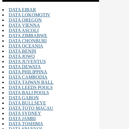
DATA EIBAR
DATA LOKOMOTIV
DATA OREGON
DATA VIENNA
DATA ASCOLI
DATA ZIMBABWE
DATA CHONBURI
DATA OCEANIA
DATA BENIN
DATA JOWO
DATA JUVENTUS
DATA DEWATA
DATA PHILIPPINA
DATA CAMBODIA
DATA TAIWAN BALL
DATA LEEDS POOLS
DATA BALI POOLS
DATA GABON
DATA BULLSEYE
DATA TOTO MACAU
DATA SYDNEY
DATA JAMBI
DATA TOSHIMA
DATA SPANYOL