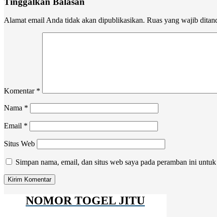
Tinggalkan Balasan
Alamat email Anda tidak akan dipublikasikan.
Ruas yang wajib ditan
Komentar
*
Nama
*
Email
*
Situs Web
Simpan nama, email, dan situs web saya pada peramban ini untuk
NOMOR TOGEL JITU