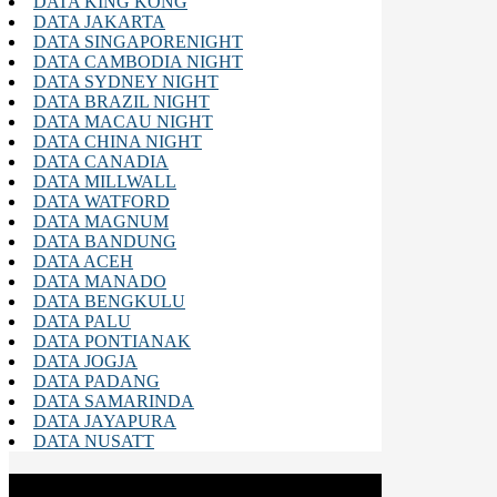
DATA KING KONG
DATA JAKARTA
DATA SINGAPORENIGHT
DATA CAMBODIA NIGHT
DATA SYDNEY NIGHT
DATA BRAZIL NIGHT
DATA MACAU NIGHT
DATA CHINA NIGHT
DATA CANADIA
DATA MILLWALL
DATA WATFORD
DATA MAGNUM
DATA BANDUNG
DATA ACEH
DATA MANADO
DATA BENGKULU
DATA PALU
DATA PONTIANAK
DATA JOGJA
DATA PADANG
DATA SAMARINDA
DATA JAYAPURA
DATA NUSATT
LIVE DRAW TERCEPAT