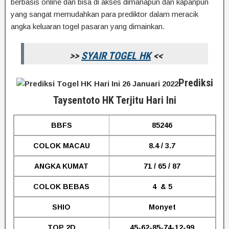
berbasis online dan bisa di akses dimanapun dan kapanpun
yang sangat memudahkan para prediktor dalam meracik
angka keluaran togel pasaran yang dimainkan.
>>
SYAIR TOGEL HK
<<
Prediksi
Taysentoto HK Terjitu Hari Ini
BBFS
85246
COLOK MACAU
8.4 / 3.7
ANGKA KUMAT
71 / 65 / 87
COLOK BEBAS
4 & 5
SHIO
Monyet
TOP 2D
45-62-85-74-12-99