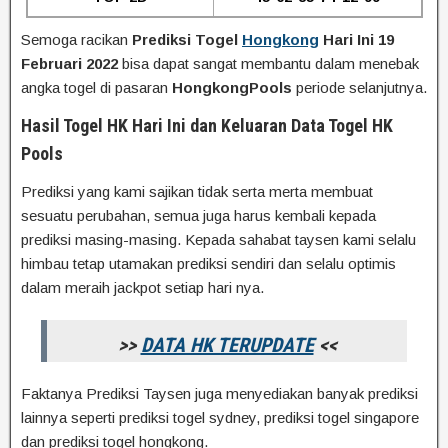
Semoga racikan
Prediksi Togel
Hongkong
Hari Ini 19
Februari 2022
bisa dapat sangat membantu dalam menebak
angka togel di pasaran
HongkongPools
periode selanjutnya.
Hasil Togel HK Hari Ini dan Keluaran Data Togel HK
Pools
Prediksi yang kami sajikan tidak serta merta membuat
sesuatu perubahan, semua juga harus kembali kepada
prediksi masing-masing. Kepada sahabat taysen kami selalu
himbau tetap utamakan prediksi sendiri dan selalu optimis
dalam meraih jackpot setiap hari nya.
>>
DATA HK TERUPDATE
<<
Faktanya Prediksi Taysen juga menyediakan banyak prediksi
lainnya seperti prediksi togel sydney, prediksi togel singapore
dan prediksi togel hongkong.