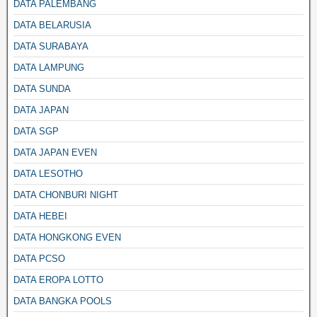
DATA PALEMBANG
DATA BELARUSIA
DATA SURABAYA
DATA LAMPUNG
DATA SUNDA
DATA JAPAN
DATA SGP
DATA JAPAN EVEN
DATA LESOTHO
DATA CHONBURI NIGHT
DATA HEBEI
DATA HONGKONG EVEN
DATA PCSO
DATA EROPA LOTTO
DATA BANGKA POOLS