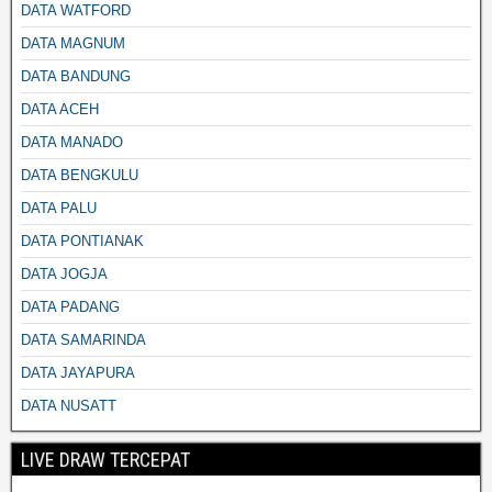
DATA WATFORD
DATA MAGNUM
DATA BANDUNG
DATA ACEH
DATA MANADO
DATA BENGKULU
DATA PALU
DATA PONTIANAK
DATA JOGJA
DATA PADANG
DATA SAMARINDA
DATA JAYAPURA
DATA NUSATT
LIVE DRAW TERCEPAT