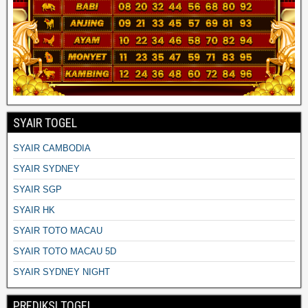
SYAIR TOGEL
SYAIR CAMBODIA
SYAIR SYDNEY
SYAIR SGP
SYAIR HK
SYAIR TOTO MACAU
SYAIR TOTO MACAU 5D
SYAIR SYDNEY NIGHT
PREDIKSI TOGEL