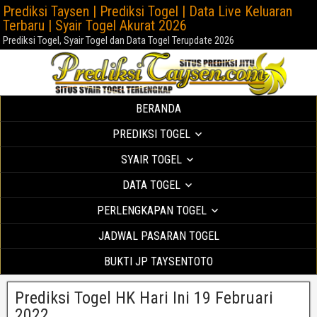
Prediksi Taysen | Prediksi Togel | Data Live Keluaran
Terbaru | Syair Togel Akurat 2026
Prediksi Togel, Syair Togel dan Data Togel Terupdate 2026
BERANDA
PREDIKSI TOGEL
SYAIR TOGEL
DATA TOGEL
PERLENGKAPAN TOGEL
JADWAL PASARAN TOGEL
BUKTI JP TAYSENTOTO
Prediksi Togel HK Hari Ini 19 Februari
2022