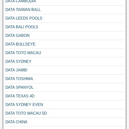
DATA CAMBODIA
DATA TAIWAN BALL
DATA LEEDS POOLS
DATA BALI POOLS
DATA GABON
DATA BULLSEYE
DATA TOTO MACAU
DATA SYDNEY
DATA JAMBI
DATA TOSHIMA
DATA SPANYOL
DATA TEXAS 4D
DATA SYDNEY EVEN
DATA TOTO MACAU 5D
DATA CHINA