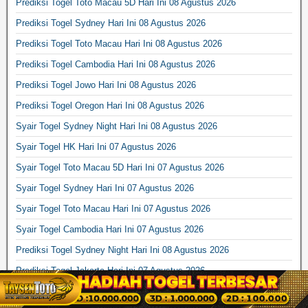
Prediksi Togel Toto Macau 5D Hari Ini 08 Agustus 2026
Prediksi Togel Sydney Hari Ini 08 Agustus 2026
Prediksi Togel Toto Macau Hari Ini 08 Agustus 2026
Prediksi Togel Cambodia Hari Ini 08 Agustus 2026
Prediksi Togel Jowo Hari Ini 08 Agustus 2026
Prediksi Togel Oregon Hari Ini 08 Agustus 2026
Syair Togel Sydney Night Hari Ini 08 Agustus 2026
Syair Togel HK Hari Ini 07 Agustus 2026
Syair Togel Toto Macau 5D Hari Ini 07 Agustus 2026
Syair Togel Sydney Hari Ini 07 Agustus 2026
Syair Togel Toto Macau Hari Ini 07 Agustus 2026
Syair Togel Cambodia Hari Ini 07 Agustus 2026
Prediksi Togel Sydney Night Hari Ini 08 Agustus 2026
Prediksi Togel Jakarta Hari Ini 07 Agustus 2026
Prediksi Togel HK Hari Ini 07 Agustus 2026