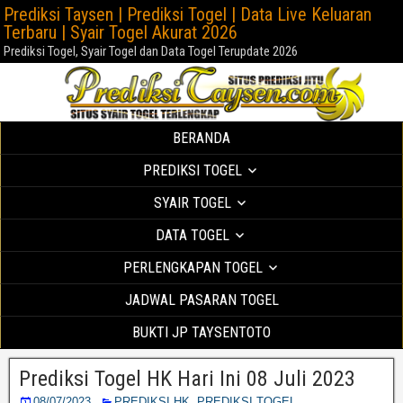
Prediksi Taysen | Prediksi Togel | Data Live Keluaran
Terbaru | Syair Togel Akurat 2026
Prediksi Togel, Syair Togel dan Data Togel Terupdate 2026
BERANDA
PREDIKSI TOGEL
SYAIR TOGEL
DATA TOGEL
PERLENGKAPAN TOGEL
JADWAL PASARAN TOGEL
BUKTI JP TAYSENTOTO
Prediksi Togel HK Hari Ini 08 Juli 2023
08/07/2023
PREDIKSI HK
,
PREDIKSI TOGEL