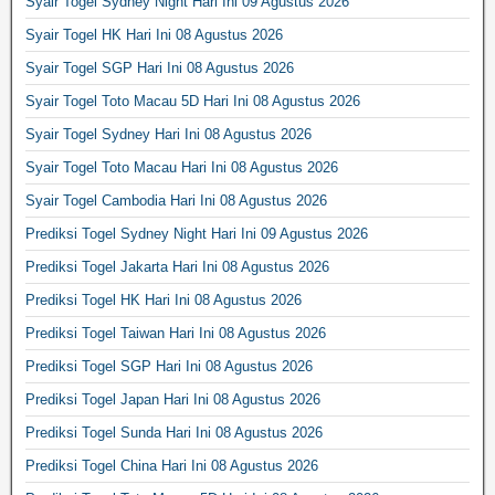
Syair Togel Sydney Night Hari Ini 09 Agustus 2026
Syair Togel HK Hari Ini 08 Agustus 2026
Syair Togel SGP Hari Ini 08 Agustus 2026
Syair Togel Toto Macau 5D Hari Ini 08 Agustus 2026
Syair Togel Sydney Hari Ini 08 Agustus 2026
Syair Togel Toto Macau Hari Ini 08 Agustus 2026
Syair Togel Cambodia Hari Ini 08 Agustus 2026
Prediksi Togel Sydney Night Hari Ini 09 Agustus 2026
Prediksi Togel Jakarta Hari Ini 08 Agustus 2026
Prediksi Togel HK Hari Ini 08 Agustus 2026
Prediksi Togel Taiwan Hari Ini 08 Agustus 2026
Prediksi Togel SGP Hari Ini 08 Agustus 2026
Prediksi Togel Japan Hari Ini 08 Agustus 2026
Prediksi Togel Sunda Hari Ini 08 Agustus 2026
Prediksi Togel China Hari Ini 08 Agustus 2026