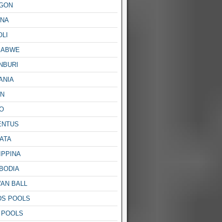
EGON
NNA
OLI
BABWE
NBURI
ANIA
IN
O
ENTUS
ATA
IPPINA
BODIA
WAN BALL
DS POOLS
I POOLS