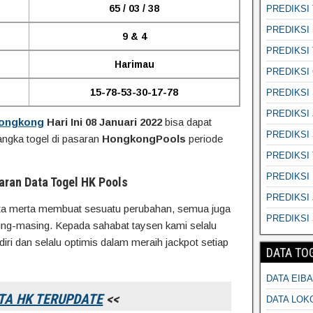
65 / 03 / 38
PREDIKSI
PREDIKSI
9 & 4
PREDIKSI
Harimau
PREDIKSI
15-78-53-30-17-78
PREDIKSI
PREDIKSI
ongkong
Hari Ini 08 Januari 2022
bisa dapat
PREDIKSI
gka togel di pasaran
HongkongPools
periode
PREDIKSI
PREDIKSI
uaran Data Togel HK Pools
PREDIKSI
erta merta membuat sesuatu perubahan, semua juga
PREDIKSI
ing-masing. Kepada sahabat taysen kami selalu
iri dan selalu optimis dalam meraih jackpot setiap
DATA TO
DATA EIB
TA HK TERUPDATE
<<
DATA LOK