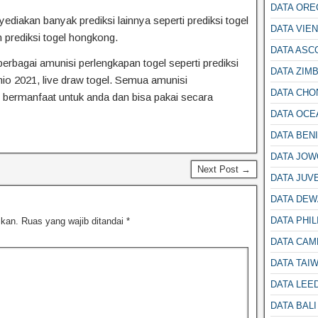
DATA OR
diakan banyak prediksi lainnya seperti prediksi togel
DATA VIE
n prediksi togel hongkong.
DATA ASC
erbagai amunisi perlengkapan togel seperti prediksi
DATA ZIM
 shio 2021, live draw togel. Semua amunisi
DATA CHO
n bermanfaat untuk anda dan bisa pakai secara
DATA OCE
DATA BEN
DATA JOW
Next Post →
DATA JUV
DATA DEW
DATA PHIL
ikan.
Ruas yang wajib ditandai
*
DATA CAM
DATA TAI
DATA LEE
DATA BAL