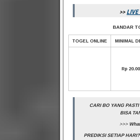
>>
LIVE
BANDAR TO
TOGEL ONLINE
MINIMAL 
Rp 20.0
CARI BO YANG PASTI
BISA TA
>>>
What
PREDIKSI SETIAP HAR