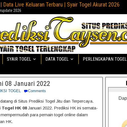
 | Data Live Keluaran Terbaru | Syair Togel Akurat 2026
Terupdate 2026
SYAIR TOGEL
DATA TOGEL
PERLENGKAPAN TOGEL
Ini 08 Januari 2022
IKSI TOGEL
Comments
datang di Situs Prediksi Togel Jitu dan Terpercaya.
i Togel HK 08
Januari 2022. Prediksi HK ini semata-
 mempermudah para pemain togel online dalam
ran HK.