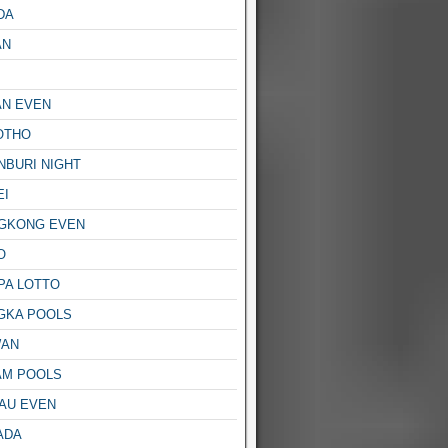
DA
AN
AN EVEN
OTHO
NBURI NIGHT
EI
NGKONG EVEN
O
PA LOTTO
GKA POOLS
WAN
AM POOLS
AU EVEN
ADA