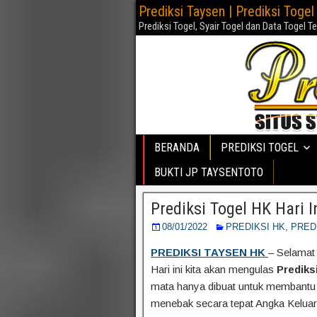
Prediksi Taysen | Prediksi Togel
Prediksi Togel, Syair Togel dan Data Togel 
BERANDA
PREDIKSI TOGEL
BUKTI JP TAYSENTOTO
Prediksi Togel HK Hari 
08/01/2022
PREDIKSI HK
,
PRED
PREDIKSI TAYSEN HK
– Selamat 
Hari ini kita akan mengulas
Prediks
mata hanya dibuat untuk membantu
menebak secara tepat Angka Kelua