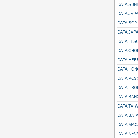
DATA SUN
DATA JAP
DATA SGP
DATA JAP
DATA LES
DATA CHO
DATA HEB
DATA HO
DATA PCS
DATA ERO
DATA BAN
DATA TAI
DATA BAT
DATA MAC
DATA NEV