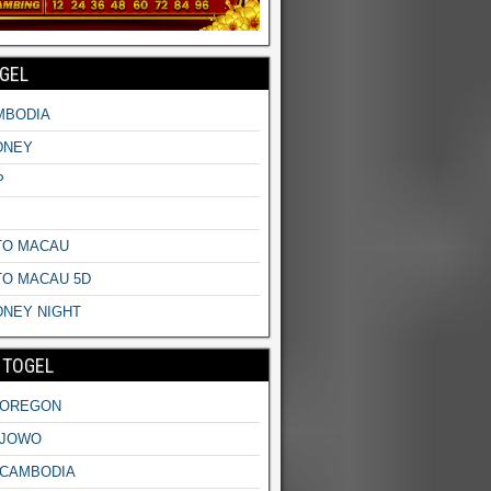
OGEL
MBODIA
DNEY
P
TO MACAU
TO MACAU 5D
DNEY NIGHT
 TOGEL
 OREGON
 JOWO
 CAMBODIA