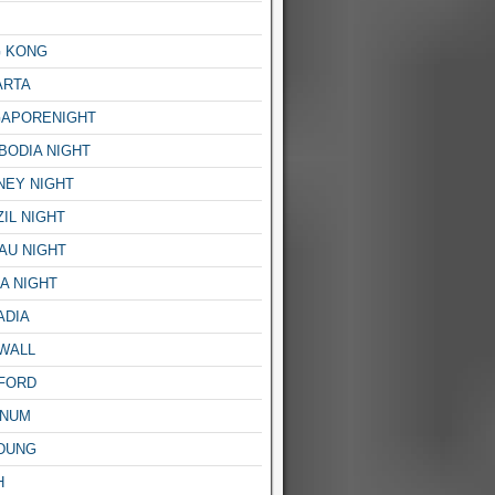
G KONG
ARTA
GAPORENIGHT
BODIA NIGHT
NEY NIGHT
IL NIGHT
AU NIGHT
A NIGHT
ADIA
LWALL
FORD
GNUM
DUNG
H