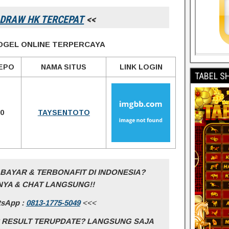
 DRAW HK TERCEPAT
<<
GEL ONLINE TERPERCAYA
DEPO
NAMA SITUS
LINK LOGIN
TABEL SH
00
TAYSENTOTO
 BAYAR & TERBONAFIT DI INDONESIA?
NYA & CHAT LANGSUNG!!
sApp :
0813-1775-5049
<<<
I? RESULT TERUPDATE? LANGSUNG SAJA