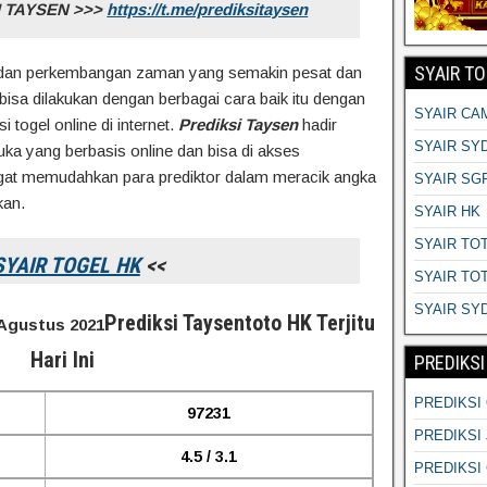
I TAYSEN >>>
https://t.me/prediksitaysen
SYAIR T
i dan perkembangan zaman yang semakin pesat dan
 bisa dilakukan dengan berbagai cara baik itu dengan
SYAIR CA
i togel online di internet.
Prediksi Taysen
hadir
SYAIR SY
uka yang berbasis online dan bisa di akses
at memudahkan para prediktor dalam meracik angka
SYAIR SG
kan.
SYAIR HK
SYAIR TO
SYAIR TOGEL HK
<<
SYAIR TO
SYAIR SY
Prediksi Taysentoto HK Terjitu
Hari Ini
PREDIKSI
PREDIKSI
97231
PREDIKSI
4.5 / 3.1
PREDIKSI