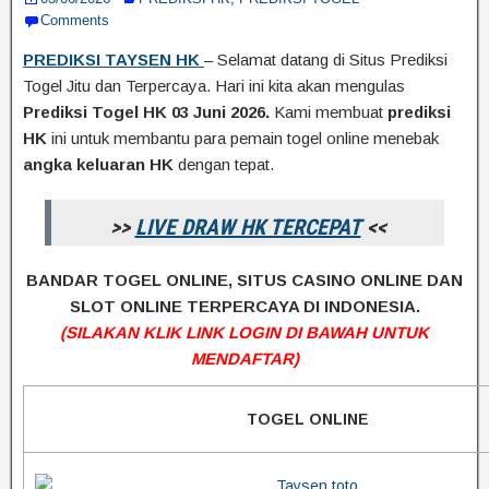
Comments
PREDIKSI TAYSEN HK
– Selamat datang di Situs Prediksi
Togel Jitu dan Terpercaya. Hari ini kita akan mengulas
Prediksi Togel HK 03 Juni 2026.
Kami membuat
prediksi
HK
ini untuk membantu para pemain togel online menebak
angka keluaran HK
dengan tepat.
>>
LIVE DRAW HK TERCEPAT
<<
BANDAR TOGEL ONLINE, SITUS CASINO ONLINE DAN
SLOT ONLINE TERPERCAYA DI INDONESIA.
(SILAKAN KLIK LINK LOGIN DI BAWAH UNTUK
MENDAFTAR)
TOGEL ONLINE