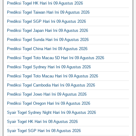
Prediksi Togel HK Hari Ini 09 Agustus 2026
Prediksi Togel Taiwan Hari Ini 09 Agustus 2026
Prediksi Togel SGP Hari Ini 09 Agustus 2026
Prediksi Togel Japan Hari Ini 09 Agustus 2026
Prediksi Togel Sunda Hari Ini 09 Agustus 2026
Prediksi Togel China Hari Ini 09 Agustus 2026
Prediksi Togel Toto Macau 5D Hari Ini 09 Agustus 2026
Prediksi Togel Sydney Hari Ini 09 Agustus 2026
Prediksi Togel Toto Macau Hari Ini 09 Agustus 2026
Prediksi Togel Cambodia Hari Ini 09 Agustus 2026
Prediksi Togel Jowo Hari Ini 09 Agustus 2026
Prediksi Togel Oregon Hari Ini 09 Agustus 2026
Syair Togel Sydney Night Hari Ini 09 Agustus 2026
Syair Togel HK Hari Ini 08 Agustus 2026
Syair Togel SGP Hari Ini 08 Agustus 2026