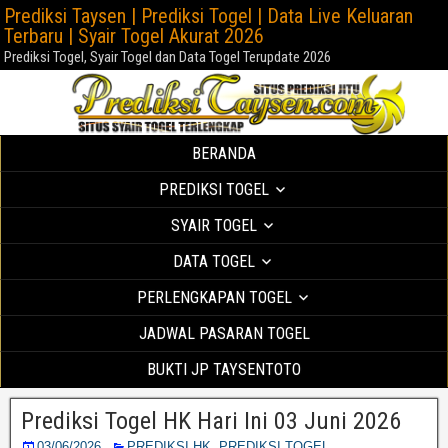
Prediksi Taysen | Prediksi Togel | Data Live Keluaran
Terbaru | Syair Togel Akurat 2026
Prediksi Togel, Syair Togel dan Data Togel Terupdate 2026
BERANDA
PREDIKSI TOGEL
SYAIR TOGEL
DATA TOGEL
PERLENGKAPAN TOGEL
JADWAL PASARAN TOGEL
BUKTI JP TAYSENTOTO
Prediksi Togel HK Hari Ini 03 Juni 2026
03/06/2026
PREDIKSI HK
,
PREDIKSI TOGEL