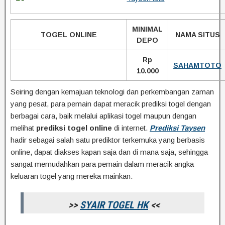
MINIMAL
TOGEL ONLINE
NAMA SITUS
DEPO
Rp
SAHAMTOTO
10.000
Seiring dengan kemajuan teknologi dan perkembangan zaman
yang pesat, para pemain dapat meracik prediksi togel dengan
berbagai cara, baik melalui aplikasi togel maupun dengan
melihat
prediksi togel online
di internet.
Prediksi Taysen
hadir sebagai salah satu prediktor terkemuka yang berbasis
online, dapat diakses kapan saja dan di mana saja, sehingga
sangat memudahkan para pemain dalam meracik angka
keluaran togel yang mereka mainkan.
>>
SYAIR TOGEL HK
<<