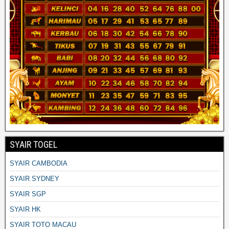
SYAIR TOGEL
SYAIR CAMBODIA
SYAIR SYDNEY
SYAIR SGP
SYAIR HK
SYAIR TOTO MACAU