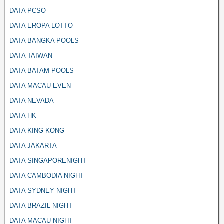
DATA PCSO
DATA EROPA LOTTO
DATA BANGKA POOLS
DATA TAIWAN
DATA BATAM POOLS
DATA MACAU EVEN
DATA NEVADA
DATA HK
DATA KING KONG
DATA JAKARTA
DATA SINGAPORENIGHT
DATA CAMBODIA NIGHT
DATA SYDNEY NIGHT
DATA BRAZIL NIGHT
DATA MACAU NIGHT