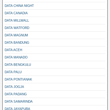
DATA CHINA NIGHT
DATA CANADIA
DATA MILLWALL
DATA WATFORD
DATA MAGNUM
DATA BANDUNG
DATA ACEH
DATA MANADO
DATA BENGKULU
DATA PALU
DATA PONTIANAK
DATA JOGJA
DATA PADANG
DATA SAMARINDA
DATA JAYAPURA