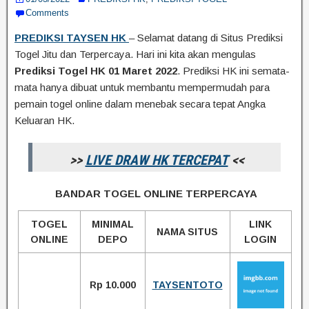
Comments
PREDIKSI TAYSEN HK
– Selamat datang di Situs Prediksi
Togel Jitu dan Terpercaya. Hari ini kita akan mengulas
Prediksi Togel HK 01 Maret 2022
. Prediksi HK ini semata-
mata hanya dibuat untuk membantu mempermudah para
pemain togel online dalam menebak secara tepat Angka
Keluaran HK.
>>
LIVE DRAW HK TERCEPAT
<<
BANDAR TOGEL ONLINE TERPERCAYA
TOGEL
MINIMAL
LINK
NAMA SITUS
ONLINE
DEPO
LOGIN
Rp 10.000
TAYSENTOTO