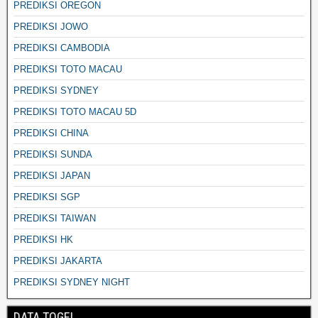
PREDIKSI OREGON
PREDIKSI JOWO
PREDIKSI CAMBODIA
PREDIKSI TOTO MACAU
PREDIKSI SYDNEY
PREDIKSI TOTO MACAU 5D
PREDIKSI CHINA
PREDIKSI SUNDA
PREDIKSI JAPAN
PREDIKSI SGP
PREDIKSI TAIWAN
PREDIKSI HK
PREDIKSI JAKARTA
PREDIKSI SYDNEY NIGHT
DATA TOGEL