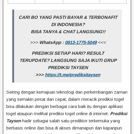
CARI BO YANG PASTI BAYAR & TERBONAFIT
DI INDONESIA?
BISA TANYA & CHAT LANGSUNG!!
>>>
WhatsApp :
0813-1775-5049
<<<
PREDIKSI SETIAP HARI? RESULT
TERUPDATE? LANGSUNG SAJA IKUTI GRUP
PREDIKSI TAYSEN
>>>
https://t.me/prediksitaysen
Seiring dengan kemajuan teknologi dan perkembangan zaman
yang semakin pesat dan cepat, dalam meracik prediksi togel
bisa dilakukan dengan berbagai cara baik itu dengan aplikasi
togel ataupun melihat prediksi togel online di internet.
Prediksi
Taysen
hadir sebagai salah satu prediktor terkemuka yang
berbasis online dan bisa di akses dimanapun dan kapanpun