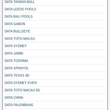
DATA TAIWAN BALL
DATA LEEDS POOLS
DATA BALI POOLS
DATA GABON
DATA BULLSEYE
DATA TOTO MACAU
DATA SYDNEY
DATA JAMBI
DATA TOSHIMA
DATA SPANYOL
DATA TEXAS 4D
DATA SYDNEY EVEN
DATA TOTO MACAU 5D
DATA CHINA
DATA PALEMBANG