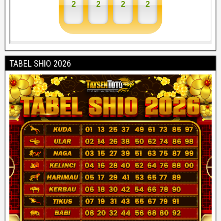
TABEL SHIO 2026