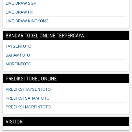
LIVE DRAW SGP
LIVE DRAW HK
LIVE DRAW KINGKONG
BANDAR TOGEL ONLINE TERPERCAYA
TAYSENTOTO
SAHAMTOTO
MORFINTOTO
PREDIKSI TOGEL ONLINE
PREDIKSI TAYSENTOTO
PREDIKSI SAHAMTOTO
PREDIKSI MORFINTOTO
VISITOR