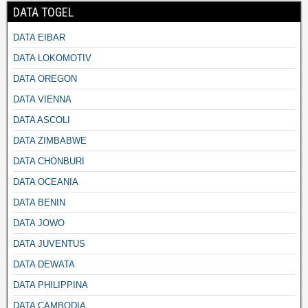
DATA TOGEL
DATA EIBAR
DATA LOKOMOTIV
DATA OREGON
DATA VIENNA
DATA ASCOLI
DATA ZIMBABWE
DATA CHONBURI
DATA OCEANIA
DATA BENIN
DATA JOWO
DATA JUVENTUS
DATA DEWATA
DATA PHILIPPINA
DATA CAMBODIA