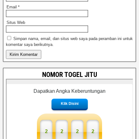
Email
*
Situs Web
Simpan nama, email, dan situs web saya pada peramban ini untuk
komentar saya berikutnya.
NOMOR TOGEL JITU