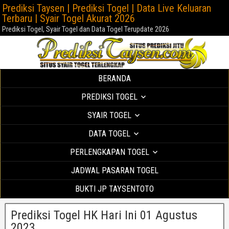
Prediksi Taysen | Prediksi Togel | Data Live Keluaran
Terbaru | Syair Togel Akurat 2026
Prediksi Togel, Syair Togel dan Data Togel Terupdate 2026
BERANDA
PREDIKSI TOGEL
SYAIR TOGEL
DATA TOGEL
PERLENGKAPAN TOGEL
JADWAL PASARAN TOGEL
BUKTI JP TAYSENTOTO
Prediksi Togel HK Hari Ini 01 Agustus
2023