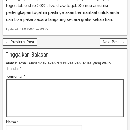
togel, table shio 2022, live draw togel. Semua amunisi
perlengkapan togel ini pastinya akan bermanfaat untuk anda
dan bisa pakai secara langsung secara gratis setiap hari.
Updated: 01/08/2023 — 03:22
← Previous Post
Next Post →
Tinggalkan Balasan
Alamat email Anda tidak akan dipublikasikan.
Ruas yang wajib
ditandai
*
Komentar
*
Nama
*