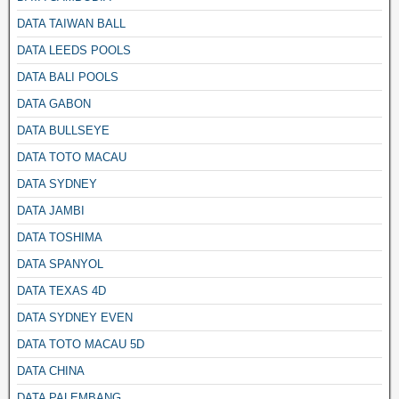
DATA TAIWAN BALL
DATA LEEDS POOLS
DATA BALI POOLS
DATA GABON
DATA BULLSEYE
DATA TOTO MACAU
DATA SYDNEY
DATA JAMBI
DATA TOSHIMA
DATA SPANYOL
DATA TEXAS 4D
DATA SYDNEY EVEN
DATA TOTO MACAU 5D
DATA CHINA
DATA PALEMBANG