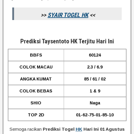
>>
SYAIR TOGEL HK
<<
Prediksi Taysentoto HK Terjitu Hari Ini
BBFS
60124
COLOK MACAU
2.3 / 6.9
ANGKA KUMAT
85 / 61 / 02
COLOK BEBAS
1 & 9
SHIO
Naga
TOP 2D
01-62
-75-01-85-10
Semoga racikan
Prediksi Togel
HK
Hari Ini 01 Agustus