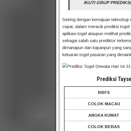
IKUTI GRUP PREDIKS
Seiring dengan kemajuan teknolog
cepat, dalam meracik prediksi togel
aplikasi togel ataupun melihat prediks
sebagai salah satu prediktor terkem
dimanapun dan kapanpun yang sang
keluaran togel pasaran yang dimain
Prediksi Tayse
BBFS
COLOK MACAU
ANGKA KUMAT
COLOK BEBAS