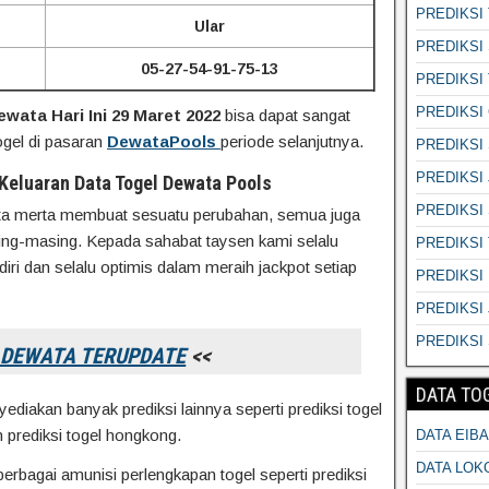
PREDIKSI
Ular
PREDIKSI
05-27-54-91-75-13
PREDIKSI
PREDIKSI
ewata Hari Ini 29 Maret 2022
bisa dapat sangat
gel di pasaran
DewataPools
periode selanjutnya.
PREDIKSI
PREDIKSI
 Keluaran Data Togel Dewata Pools
PREDIKSI
erta merta membuat sesuatu perubahan, semua juga
ing-masing. Kepada sahabat taysen kami selalu
PREDIKSI
iri dan selalu optimis dalam meraih jackpot setiap
PREDIKSI
PREDIKSI
PREDIKSI
 DEWATA TERUPDATE
<<
DATA TO
diakan banyak prediksi lainnya seperti prediksi togel
n prediksi togel hongkong.
DATA EIB
DATA LOK
erbagai amunisi perlengkapan togel seperti prediksi