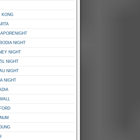
G KONG
ARTA
GAPORENIGHT
BODIA NIGHT
NEY NIGHT
IL NIGHT
AU NIGHT
A NIGHT
ADIA
LWALL
FORD
GNUM
DUNG
H