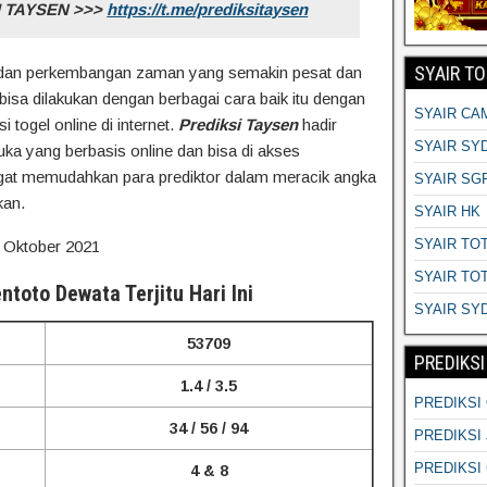
I TAYSEN >>>
https://t.me/prediksitaysen
SYAIR T
i dan perkembangan zaman yang semakin pesat dan
 bisa dilakukan dengan berbagai cara baik itu dengan
SYAIR CA
i togel online di internet.
Prediksi Taysen
hadir
SYAIR SY
uka yang berbasis online dan bisa di akses
at memudahkan para prediktor dalam meracik angka
SYAIR SG
kan.
SYAIR HK
SYAIR TO
SYAIR TO
ntoto Dewata Terjitu Hari Ini
SYAIR SY
53709
PREDIKSI
1.4 / 3.5
PREDIKSI
34 / 56 / 94
PREDIKSI
PREDIKSI
4 & 8