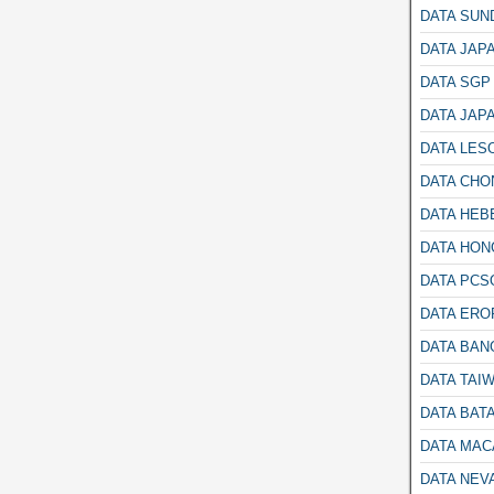
DATA SUN
DATA JAP
DATA SGP
DATA JAP
DATA LES
DATA CHO
DATA HEB
DATA HO
DATA PCS
DATA ERO
DATA BAN
DATA TAI
DATA BAT
DATA MAC
DATA NEV