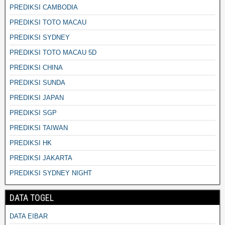
PREDIKSI CAMBODIA
PREDIKSI TOTO MACAU
PREDIKSI SYDNEY
PREDIKSI TOTO MACAU 5D
PREDIKSI CHINA
PREDIKSI SUNDA
PREDIKSI JAPAN
PREDIKSI SGP
PREDIKSI TAIWAN
PREDIKSI HK
PREDIKSI JAKARTA
PREDIKSI SYDNEY NIGHT
DATA TOGEL
DATA EIBAR