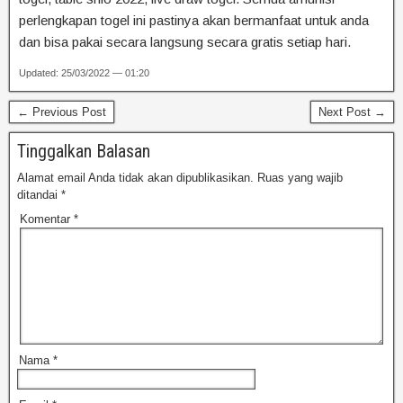
perlengkapan togel ini pastinya akan bermanfaat untuk anda
dan bisa pakai secara langsung secara gratis setiap hari.
Updated: 25/03/2022 — 01:20
← Previous Post
Next Post →
Tinggalkan Balasan
Alamat email Anda tidak akan dipublikasikan.
Ruas yang wajib
ditandai
*
Komentar
*
Nama
*