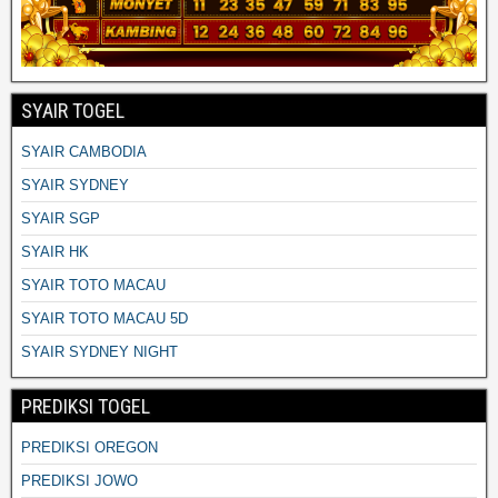
SYAIR TOGEL
SYAIR CAMBODIA
SYAIR SYDNEY
SYAIR SGP
SYAIR HK
SYAIR TOTO MACAU
SYAIR TOTO MACAU 5D
SYAIR SYDNEY NIGHT
PREDIKSI TOGEL
PREDIKSI OREGON
PREDIKSI JOWO