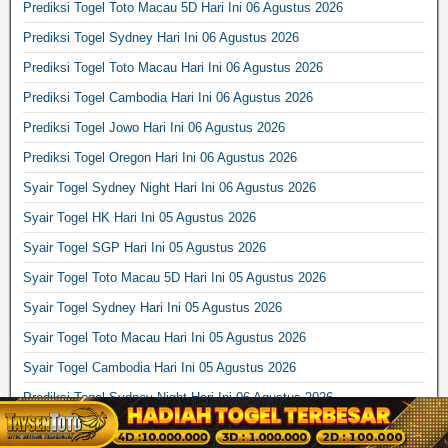
Prediksi Togel Toto Macau 5D Hari Ini 06 Agustus 2026
Prediksi Togel Sydney Hari Ini 06 Agustus 2026
Prediksi Togel Toto Macau Hari Ini 06 Agustus 2026
Prediksi Togel Cambodia Hari Ini 06 Agustus 2026
Prediksi Togel Jowo Hari Ini 06 Agustus 2026
Prediksi Togel Oregon Hari Ini 06 Agustus 2026
Syair Togel Sydney Night Hari Ini 06 Agustus 2026
Syair Togel HK Hari Ini 05 Agustus 2026
Syair Togel SGP Hari Ini 05 Agustus 2026
Syair Togel Toto Macau 5D Hari Ini 05 Agustus 2026
Syair Togel Sydney Hari Ini 05 Agustus 2026
Syair Togel Toto Macau Hari Ini 05 Agustus 2026
Syair Togel Cambodia Hari Ini 05 Agustus 2026
Prediksi Togel Sydney Night Hari Ini 06 Agustus 2026
Prediksi Togel Jakarta Hari Ini 05 Agustus 2026