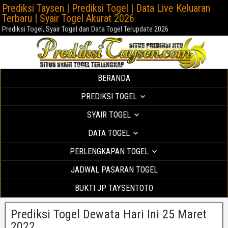
Prediksi Taysen | Prediksi Togel | Data Live Keluaran
Terbaru | Syair Togel Akurat 2026
Prediksi Togel, Syair Togel dan Data Togel Terupdate 2026
BERANDA
PREDIKSI TOGEL
SYAIR TOGEL
DATA TOGEL
PERLENGKAPAN TOGEL
JADWAL PASARAN TOGEL
BUKTI JP TAYSENTOTO
Prediksi Togel Dewata Hari Ini 25 Maret
2022