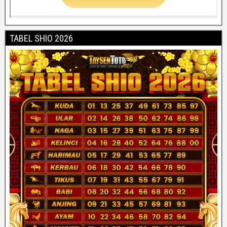
TABEL SHIO 2026