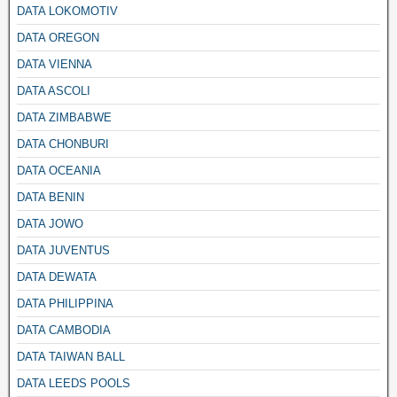
DATA LOKOMOTIV
DATA OREGON
DATA VIENNA
DATA ASCOLI
DATA ZIMBABWE
DATA CHONBURI
DATA OCEANIA
DATA BENIN
DATA JOWO
DATA JUVENTUS
DATA DEWATA
DATA PHILIPPINA
DATA CAMBODIA
DATA TAIWAN BALL
DATA LEEDS POOLS