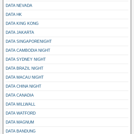
DATA NEVADA
DATA HK
DATA KING KONG
DATA JAKARTA
DATA SINGAPORENIGHT
DATA CAMBODIA NIGHT
DATA SYDNEY NIGHT
DATA BRAZIL NIGHT
DATA MACAU NIGHT
DATA CHINA NIGHT
DATA CANADIA
DATA MILLWALL
DATA WATFORD
DATA MAGNUM
DATA BANDUNG