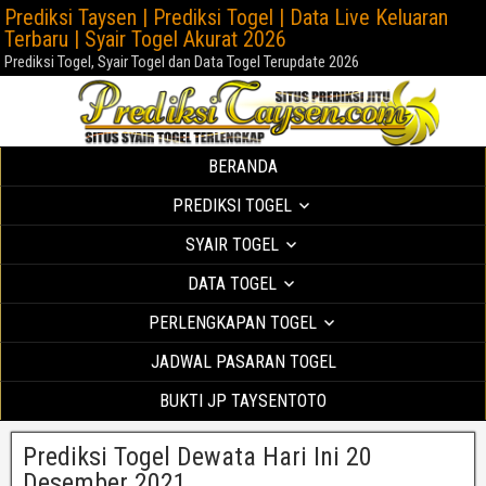
Prediksi Taysen | Prediksi Togel | Data Live Keluaran
Terbaru | Syair Togel Akurat 2026
Prediksi Togel, Syair Togel dan Data Togel Terupdate 2026
BERANDA
PREDIKSI TOGEL
SYAIR TOGEL
DATA TOGEL
PERLENGKAPAN TOGEL
JADWAL PASARAN TOGEL
BUKTI JP TAYSENTOTO
Prediksi Togel Dewata Hari Ini 20
Desember 2021