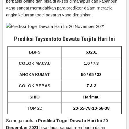
berbasis online dan bisa di akses dimanapun dan kapanpun
yang sangat memudahkan para prediktor dalam meracik
angka keluaran togel pasaran yang dimainkan.
Prediksi Taysentoto Dewata Terjitu Hari Ini
BBFS
63201
COLOK MACAU
1.0 / 7.3
ANGKA KUMAT
50 / 65 / 33
COLOK BEBAS
7 & 3
SHIO
Harimau
TOP 2D
20-65-78-10-66-38
Semoga racikan
Prediksi Togel Dewata Hari Ini 20
Desember 2021
bisa dapat sangat membantu dalam