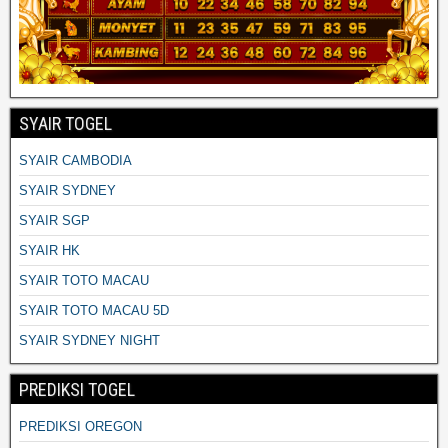
SYAIR TOGEL
SYAIR CAMBODIA
SYAIR SYDNEY
SYAIR SGP
SYAIR HK
SYAIR TOTO MACAU
SYAIR TOTO MACAU 5D
SYAIR SYDNEY NIGHT
PREDIKSI TOGEL
PREDIKSI OREGON