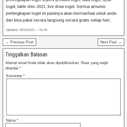
togel, table shio 2021, live draw togel. Semua amunisi
perlengkapan togel ini pastinya akan bermanfaat untuk anda
dan bisa pakai secara langsung secara gratis setiap hari.
Updated: 20/12/2021 — 01:44
← Previous Post
Next Post →
Tinggalkan Balasan
Alamat email Anda tidak akan dipublikasikan.
Ruas yang wajib
ditandai
*
Komentar
*
Nama
*