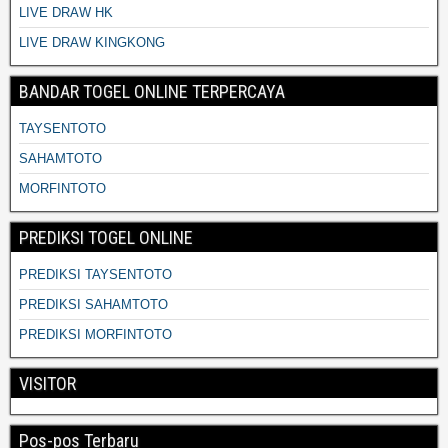
LIVE DRAW HK
LIVE DRAW KINGKONG
BANDAR TOGEL ONLINE TERPERCAYA
TAYSENTOTO
SAHAMTOTO
MORFINTOTO
PREDIKSI TOGEL ONLINE
PREDIKSI TAYSENTOTO
PREDIKSI SAHAMTOTO
PREDIKSI MORFINTOTO
VISITOR
Pos-pos Terbaru