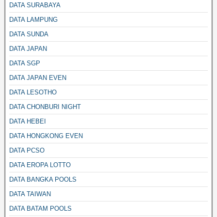
DATA SURABAYA
DATA LAMPUNG
DATA SUNDA
DATA JAPAN
DATA SGP
DATA JAPAN EVEN
DATA LESOTHO
DATA CHONBURI NIGHT
DATA HEBEI
DATA HONGKONG EVEN
DATA PCSO
DATA EROPA LOTTO
DATA BANGKA POOLS
DATA TAIWAN
DATA BATAM POOLS