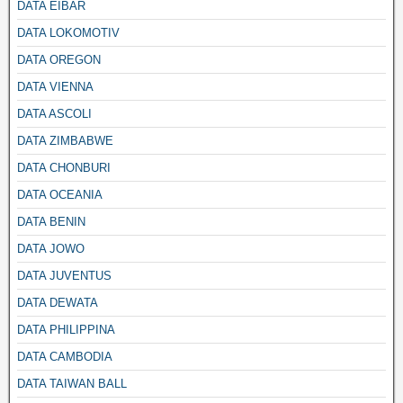
DATA EIBAR
DATA LOKOMOTIV
DATA OREGON
DATA VIENNA
DATA ASCOLI
DATA ZIMBABWE
DATA CHONBURI
DATA OCEANIA
DATA BENIN
DATA JOWO
DATA JUVENTUS
DATA DEWATA
DATA PHILIPPINA
DATA CAMBODIA
DATA TAIWAN BALL