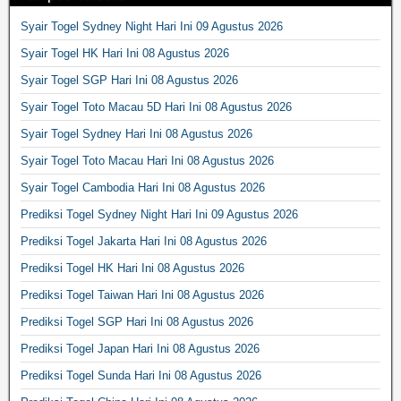
Syair Togel Sydney Night Hari Ini 09 Agustus 2026
Syair Togel HK Hari Ini 08 Agustus 2026
Syair Togel SGP Hari Ini 08 Agustus 2026
Syair Togel Toto Macau 5D Hari Ini 08 Agustus 2026
Syair Togel Sydney Hari Ini 08 Agustus 2026
Syair Togel Toto Macau Hari Ini 08 Agustus 2026
Syair Togel Cambodia Hari Ini 08 Agustus 2026
Prediksi Togel Sydney Night Hari Ini 09 Agustus 2026
Prediksi Togel Jakarta Hari Ini 08 Agustus 2026
Prediksi Togel HK Hari Ini 08 Agustus 2026
Prediksi Togel Taiwan Hari Ini 08 Agustus 2026
Prediksi Togel SGP Hari Ini 08 Agustus 2026
Prediksi Togel Japan Hari Ini 08 Agustus 2026
Prediksi Togel Sunda Hari Ini 08 Agustus 2026