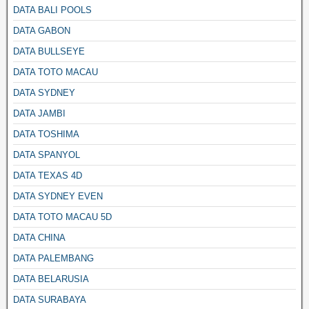
DATA BALI POOLS
DATA GABON
DATA BULLSEYE
DATA TOTO MACAU
DATA SYDNEY
DATA JAMBI
DATA TOSHIMA
DATA SPANYOL
DATA TEXAS 4D
DATA SYDNEY EVEN
DATA TOTO MACAU 5D
DATA CHINA
DATA PALEMBANG
DATA BELARUSIA
DATA SURABAYA