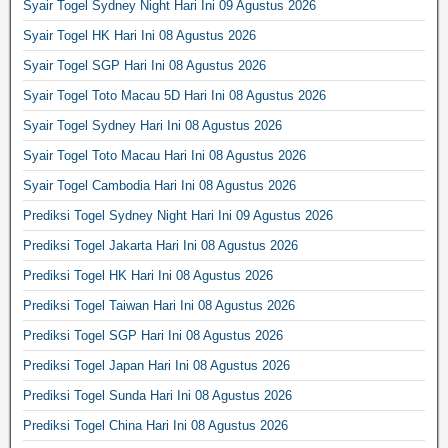
Syair Togel Sydney Night Hari Ini 09 Agustus 2026
Syair Togel HK Hari Ini 08 Agustus 2026
Syair Togel SGP Hari Ini 08 Agustus 2026
Syair Togel Toto Macau 5D Hari Ini 08 Agustus 2026
Syair Togel Sydney Hari Ini 08 Agustus 2026
Syair Togel Toto Macau Hari Ini 08 Agustus 2026
Syair Togel Cambodia Hari Ini 08 Agustus 2026
Prediksi Togel Sydney Night Hari Ini 09 Agustus 2026
Prediksi Togel Jakarta Hari Ini 08 Agustus 2026
Prediksi Togel HK Hari Ini 08 Agustus 2026
Prediksi Togel Taiwan Hari Ini 08 Agustus 2026
Prediksi Togel SGP Hari Ini 08 Agustus 2026
Prediksi Togel Japan Hari Ini 08 Agustus 2026
Prediksi Togel Sunda Hari Ini 08 Agustus 2026
Prediksi Togel China Hari Ini 08 Agustus 2026