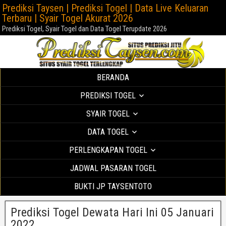
Prediksi Taysen | Prediksi Togel | Data Live Keluaran
Terbaru | Syair Togel Akurat 2026
Prediksi Togel, Syair Togel dan Data Togel Terupdate 2026
BERANDA
PREDIKSI TOGEL
SYAIR TOGEL
DATA TOGEL
PERLENGKAPAN TOGEL
JADWAL PASARAN TOGEL
BUKTI JP TAYSENTOTO
Prediksi Togel Dewata Hari Ini 05 Januari
2022