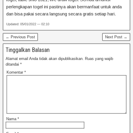
perlengkapan togel ini pastinya akan bermanfaat untuk anda
dan bisa pakai secara langsung secara gratis setiap hari.
Updated: 05/01/2022 — 02:10
← Previous Post
Next Post →
Tinggalkan Balasan
Alamat email Anda tidak akan dipublikasikan.
Ruas yang wajib
ditandai
*
Komentar
*
Nama
*