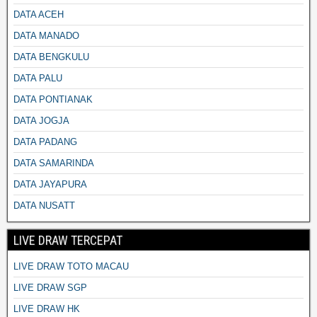
DATA ACEH
DATA MANADO
DATA BENGKULU
DATA PALU
DATA PONTIANAK
DATA JOGJA
DATA PADANG
DATA SAMARINDA
DATA JAYAPURA
DATA NUSATT
LIVE DRAW TERCEPAT
LIVE DRAW TOTO MACAU
LIVE DRAW SGP
LIVE DRAW HK