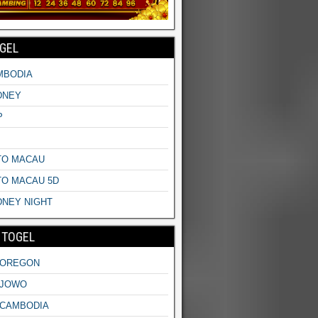
OGEL
MBODIA
DNEY
P
TO MACAU
TO MACAU 5D
DNEY NIGHT
 TOGEL
 OREGON
 JOWO
 CAMBODIA