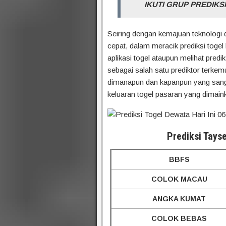
IKUTI GRUP PREDIKS
Seiring dengan kemajuan teknolog
cepat, dalam meracik prediksi togel
aplikasi togel ataupun melihat prediks
sebagai salah satu prediktor terkem
dimanapun dan kapanpun yang sang
keluaran togel pasaran yang dimain
Prediksi Tayse
BBFS
COLOK MACAU
ANGKA KUMAT
COLOK BEBAS