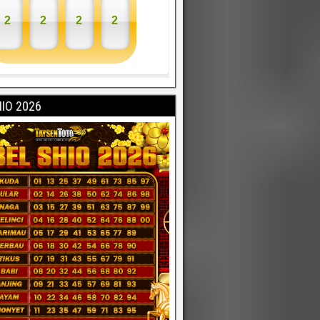
IO 2026