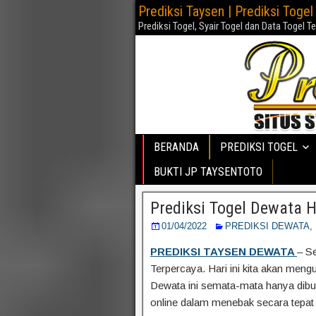
Prediksi Taysen | Prediksi Togel
Prediksi Togel, Syair Togel dan Data Togel 
BERANDA
PREDIKSI TOGEL
BUKTI JP TAYSENTOTO
Prediksi Togel Dewata Ha
01/04/2022
PREDIKSI DEWATA
,
PREDIKSI TAYSEN DEWATA
– Se
Terpercaya. Hari ini kita akan meng
Dewata ini semata-mata hanya dib
online dalam menebak secara tepat