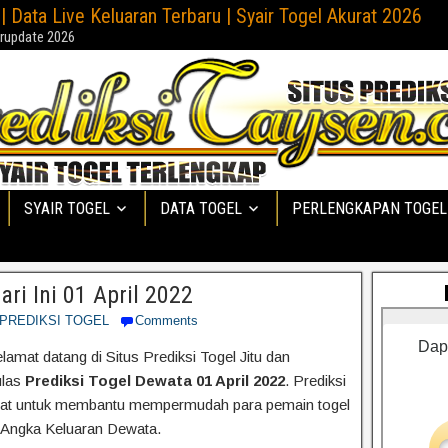
 | Data Live Keluaran Terbaru | Syair Togel Akurat 2026
Terupdate 2026
SYAIR TOGEL
DATA TOGEL
PERLENGKAPAN TOGEL
ri Ini 01 April 2022
PREDIKSI TOGEL
Comments
lamat datang di Situs Prediksi Togel Jitu dan
ulas
Prediksi Togel Dewata 01 April 2022
. Prediksi
uat untuk membantu mempermudah para pemain togel
 Angka Keluaran Dewata.