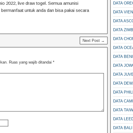
 shio 2022, live draw togel. Semua amunisi
DATA OR
n bermanfaat untuk anda dan bisa pakai secara
DATA VIE
DATA ASC
DATA ZIM
DATA CHO
Next Post →
DATA OCE
DATA BEN
ikan.
Ruas yang wajib ditandai
*
DATA JOW
DATA JUV
DATA DEW
DATA PHIL
DATA CAM
DATA TAI
DATA LEE
DATA BAL