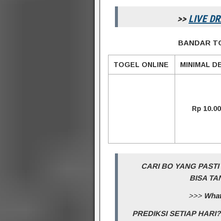
>>
LIVE D
BANDAR TO
TOGEL ONLINE
MINIMAL D
Rp 10.0
CARI BO YANG PASTI
BISA TA
>>>
What
PREDIKSI SETIAP HAR