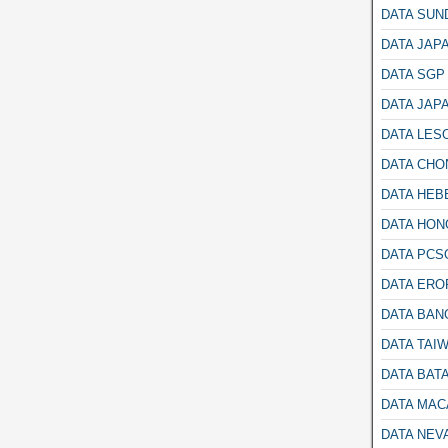
DATA SUN
DATA JAP
DATA SGP
DATA JAP
DATA LES
DATA CHO
DATA HEB
DATA HO
DATA PCS
DATA ERO
DATA BAN
DATA TAI
DATA BAT
DATA MAC
DATA NEV