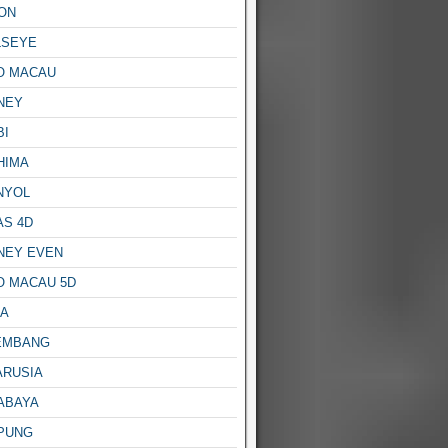
ON
LSEYE
O MACAU
NEY
BI
HIMA
NYOL
AS 4D
NEY EVEN
O MACAU 5D
NA
EMBANG
ARUSIA
ABAYA
PUNG