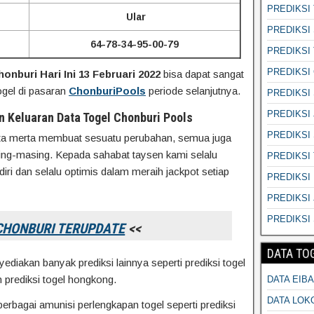
PREDIKSI
Ular
PREDIKSI
64-78-34-95-00-79
PREDIKSI
PREDIKSI
onburi Hari Ini 13 Februari 2022
bisa dapat sangat
gel di pasaran
ChonburiPools
periode selanjutnya.
PREDIKSI
PREDIKSI
an Keluaran Data Togel Chonburi Pools
PREDIKSI
erta merta membuat sesuatu perubahan, semua juga
ing-masing. Kepada sahabat taysen kami selalu
PREDIKSI
iri dan selalu optimis dalam meraih jackpot setiap
PREDIKSI
PREDIKSI
PREDIKSI
CHONBURI TERUPDATE
<<
DATA TO
diakan banyak prediksi lainnya seperti prediksi togel
n prediksi togel hongkong.
DATA EIB
DATA LOK
erbagai amunisi perlengkapan togel seperti prediksi