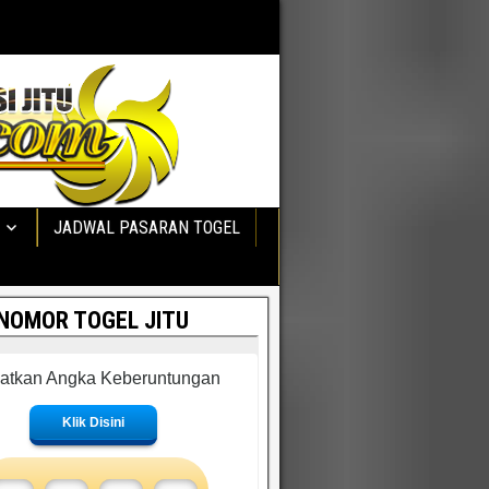
JADWAL PASARAN TOGEL
NOMOR TOGEL JITU