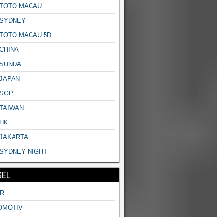
 TOTO MACAU
 SYDNEY
 TOTO MACAU 5D
 CHINA
 SUNDA
 JAPAN
 SGP
 TAIWAN
 HK
 JAKARTA
 SYDNEY NIGHT
GEL
AR
OMOTIV