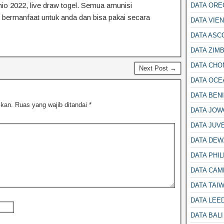
 shio 2022, live draw togel. Semua amunisi
DATA OR
n bermanfaat untuk anda dan bisa pakai secara
DATA VIE
DATA ASC
DATA ZIM
DATA CHO
Next Post →
DATA OCE
DATA BEN
ikan.
Ruas yang wajib ditandai
*
DATA JOW
DATA JUV
DATA DEW
DATA PHIL
DATA CAM
DATA TAI
DATA LEE
DATA BAL