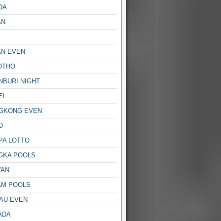
DA
AN
AN EVEN
OTHO
NBURI NIGHT
EI
NGKONG EVEN
O
PA LOTTO
GKA POOLS
WAN
AM POOLS
AU EVEN
ADA