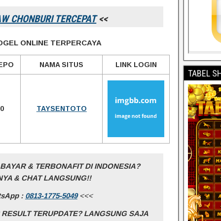
AW CHONBURI TERCEPAT
<<
GEL ONLINE TERPERCAYA
DEPO
NAMA SITUS
LINK LOGIN
TABEL SH
00
TAYSENTOTO
 BAYAR & TERBONAFIT DI INDONESIA?
NYA & CHAT LANGSUNG!!
sApp :
0813-1775-5049
<<<
I? RESULT TERUPDATE? LANGSUNG SAJA