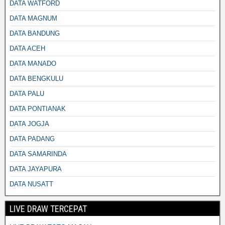
DATA WATFORD
DATA MAGNUM
DATA BANDUNG
DATA ACEH
DATA MANADO
DATA BENGKULU
DATA PALU
DATA PONTIANAK
DATA JOGJA
DATA PADANG
DATA SAMARINDA
DATA JAYAPURA
DATA NUSATT
LIVE DRAW TERCEPAT