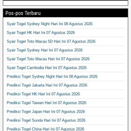
Pos-pos Terbaru
Syair Togel Sydney Night Hari Ini 08 Agustus 2026
Syair Togel HK Hari Ini 07 Agustus 2026
Syair Togel Toto Macau 5D Hari Ini 07 Agustus 2026
Syair Togel Sydney Hari Ini 07 Agustus 2026
Syair Togel Toto Macau Hari Ini 07 Agustus 2026
Syair Togel Cambodia Hari Ini 07 Agustus 2026
Prediksi Togel Sydney Night Hari Ini 08 Agustus 2026
Prediksi Togel Jakarta Hari Ini 07 Agustus 2026
Prediksi Togel HK Hari Ini 07 Agustus 2026
Prediksi Togel Taiwan Hari Ini 07 Agustus 2026
Prediksi Togel Japan Hari Ini 07 Agustus 2026
Prediksi Togel Sunda Hari Ini 07 Agustus 2026
Prediksi Togel China Hari Ini 07 Agustus 2026