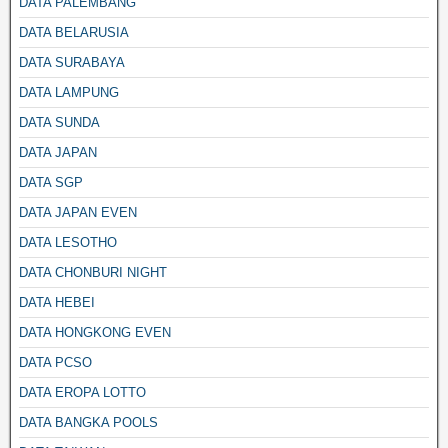
DATA PALEMBANG
DATA BELARUSIA
DATA SURABAYA
DATA LAMPUNG
DATA SUNDA
DATA JAPAN
DATA SGP
DATA JAPAN EVEN
DATA LESOTHO
DATA CHONBURI NIGHT
DATA HEBEI
DATA HONGKONG EVEN
DATA PCSO
DATA EROPA LOTTO
DATA BANGKA POOLS