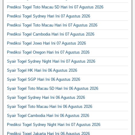
Prediksi Togel Toto Macau 5D Hari Ini 07 Agustus 2026
Prediksi Togel Sydney Hari Ini 07 Agustus 2026
Prediksi Togel Toto Macau Hari Ini 07 Agustus 2026
Prediksi Togel Cambodia Hari Ini 07 Agustus 2026
Prediksi Togel Jowo Hari Ini 07 Agustus 2026
Prediksi Togel Oregon Hari Ini 07 Agustus 2026
Syair Togel Sydney Night Hari Ini 07 Agustus 2026
Syair Togel HK Hari Ini 06 Agustus 2026
Syair Togel SGP Hari Ini 06 Agustus 2026
Syair Togel Toto Macau 5D Hari Ini 06 Agustus 2026
Syair Togel Sydney Hari Ini 06 Agustus 2026
Syair Togel Toto Macau Hari Ini 06 Agustus 2026
Syair Togel Cambodia Hari Ini 06 Agustus 2026
Prediksi Togel Sydney Night Hari Ini 07 Agustus 2026
Prediksi Togel Jakarta Hari Ini 06 Agustus 2026