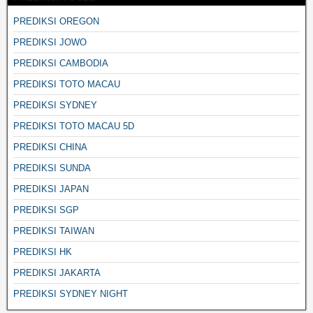
PREDIKSI OREGON
PREDIKSI JOWO
PREDIKSI CAMBODIA
PREDIKSI TOTO MACAU
PREDIKSI SYDNEY
PREDIKSI TOTO MACAU 5D
PREDIKSI CHINA
PREDIKSI SUNDA
PREDIKSI JAPAN
PREDIKSI SGP
PREDIKSI TAIWAN
PREDIKSI HK
PREDIKSI JAKARTA
PREDIKSI SYDNEY NIGHT