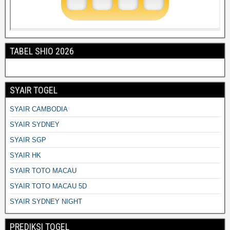
TABEL SHIO 2026
SYAIR TOGEL
SYAIR CAMBODIA
SYAIR SYDNEY
SYAIR SGP
SYAIR HK
SYAIR TOTO MACAU
SYAIR TOTO MACAU 5D
SYAIR SYDNEY NIGHT
PREDIKSI TOGEL