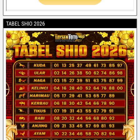
TABEL SHIO 2026