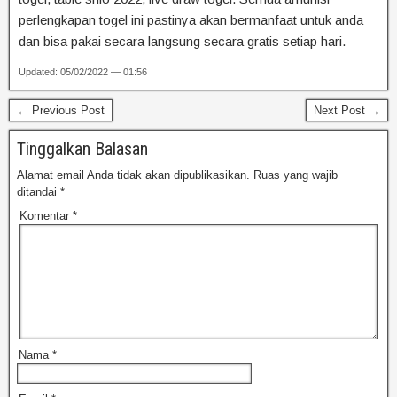
perlengkapan togel ini pastinya akan bermanfaat untuk anda
dan bisa pakai secara langsung secara gratis setiap hari.
Updated: 05/02/2022 — 01:56
← Previous Post
Next Post →
Tinggalkan Balasan
Alamat email Anda tidak akan dipublikasikan.
Ruas yang wajib
ditandai
*
Komentar
*
Nama
*