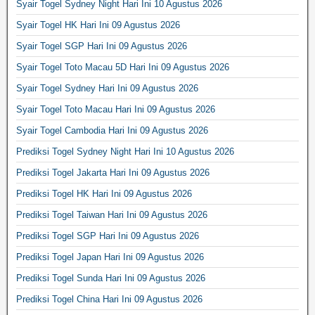
Syair Togel Sydney Night Hari Ini 10 Agustus 2026
Syair Togel HK Hari Ini 09 Agustus 2026
Syair Togel SGP Hari Ini 09 Agustus 2026
Syair Togel Toto Macau 5D Hari Ini 09 Agustus 2026
Syair Togel Sydney Hari Ini 09 Agustus 2026
Syair Togel Toto Macau Hari Ini 09 Agustus 2026
Syair Togel Cambodia Hari Ini 09 Agustus 2026
Prediksi Togel Sydney Night Hari Ini 10 Agustus 2026
Prediksi Togel Jakarta Hari Ini 09 Agustus 2026
Prediksi Togel HK Hari Ini 09 Agustus 2026
Prediksi Togel Taiwan Hari Ini 09 Agustus 2026
Prediksi Togel SGP Hari Ini 09 Agustus 2026
Prediksi Togel Japan Hari Ini 09 Agustus 2026
Prediksi Togel Sunda Hari Ini 09 Agustus 2026
Prediksi Togel China Hari Ini 09 Agustus 2026