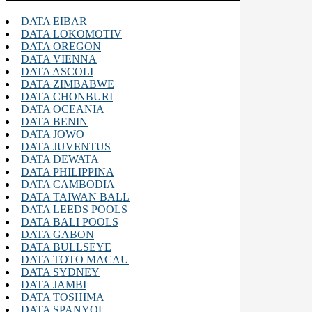
DATA EIBAR
DATA LOKOMOTIV
DATA OREGON
DATA VIENNA
DATA ASCOLI
DATA ZIMBABWE
DATA CHONBURI
DATA OCEANIA
DATA BENIN
DATA JOWO
DATA JUVENTUS
DATA DEWATA
DATA PHILIPPINA
DATA CAMBODIA
DATA TAIWAN BALL
DATA LEEDS POOLS
DATA BALI POOLS
DATA GABON
DATA BULLSEYE
DATA TOTO MACAU
DATA SYDNEY
DATA JAMBI
DATA TOSHIMA
DATA SPANYOL