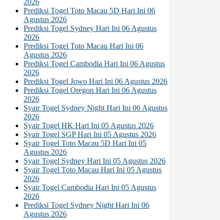
2026
Prediksi Togel Toto Macau 5D Hari Ini 06
Agustus 2026
Prediksi Togel Sydney Hari Ini 06 Agustus
2026
Prediksi Togel Toto Macau Hari Ini 06
Agustus 2026
Prediksi Togel Cambodia Hari Ini 06 Agustus
2026
Prediksi Togel Jowo Hari Ini 06 Agustus 2026
Prediksi Togel Oregon Hari Ini 06 Agustus
2026
Syair Togel Sydney Night Hari Ini 06 Agustus
2026
Syair Togel HK Hari Ini 05 Agustus 2026
Syair Togel SGP Hari Ini 05 Agustus 2026
Syair Togel Toto Macau 5D Hari Ini 05
Agustus 2026
Syair Togel Sydney Hari Ini 05 Agustus 2026
Syair Togel Toto Macau Hari Ini 05 Agustus
2026
Syair Togel Cambodia Hari Ini 05 Agustus
2026
Prediksi Togel Sydney Night Hari Ini 06
Agustus 2026