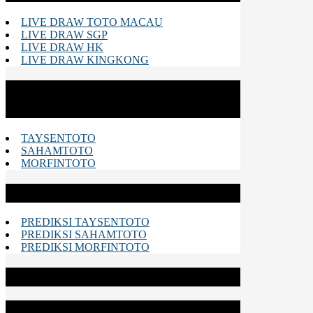
LIVE DRAW TOTO MACAU
LIVE DRAW SGP
LIVE DRAW HK
LIVE DRAW KINGKONG
BANDAR TOGEL ONLINE
TERPERCAYA
TAYSENTOTO
SAHAMTOTO
MORFINTOTO
PREDIKSI TOGEL ONLINE
PREDIKSI TAYSENTOTO
PREDIKSI SAHAMTOTO
PREDIKSI MORFINTOTO
VISITOR
Pos-pos Terbaru