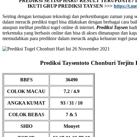
PREDIKSI SETIAP HARI? RESULT TERUPDATE?
IKUTI GRUP PREDIKSI TAYSEN >>>
https://t.m
Seiring dengan kemajuan teknologi dan perkembangan zaman yang se
dalam meracik prediksi togel bisa dilakukan dengan berbagai cara baik
ataupun melihat prediksi togel online di internet.
Prediksi Taysen
hadi
terkemuka yang berbasis online dan bisa di akses dimanapun dan ka
memudahkan para prediktor dalam meracik angka keluaran togel pas
Prediksi Taysentoto Chonburi Terjitu 
BBFS
36490
COLOK MACAU
7.2 / 4.9
ANGKA KUMAT
93 / 31 / 10
COLOK BEBAS
7 & 5
SHIO
Monyet