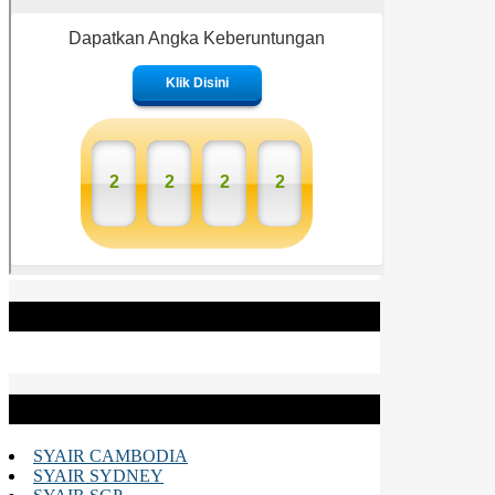
TABEL SHIO 2026
SYAIR TOGEL
SYAIR CAMBODIA
SYAIR SYDNEY