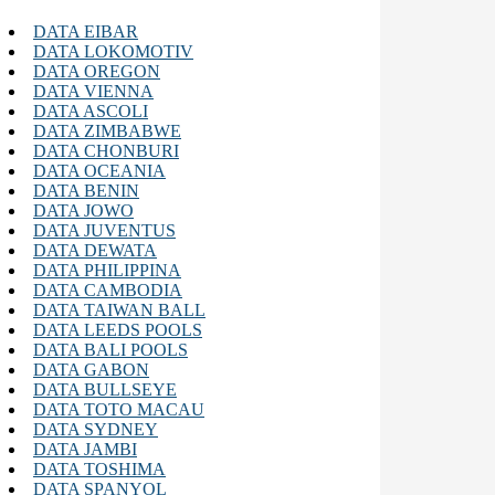
DATA EIBAR
DATA LOKOMOTIV
DATA OREGON
DATA VIENNA
DATA ASCOLI
DATA ZIMBABWE
DATA CHONBURI
DATA OCEANIA
DATA BENIN
DATA JOWO
DATA JUVENTUS
DATA DEWATA
DATA PHILIPPINA
DATA CAMBODIA
DATA TAIWAN BALL
DATA LEEDS POOLS
DATA BALI POOLS
DATA GABON
DATA BULLSEYE
DATA TOTO MACAU
DATA SYDNEY
DATA JAMBI
DATA TOSHIMA
DATA SPANYOL