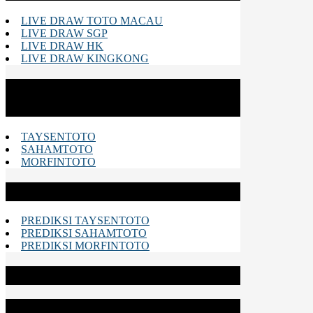
LIVE DRAW TOTO MACAU
LIVE DRAW SGP
LIVE DRAW HK
LIVE DRAW KINGKONG
BANDAR TOGEL ONLINE
TERPERCAYA
TAYSENTOTO
SAHAMTOTO
MORFINTOTO
PREDIKSI TOGEL ONLINE
PREDIKSI TAYSENTOTO
PREDIKSI SAHAMTOTO
PREDIKSI MORFINTOTO
VISITOR
Pos-pos Terbaru