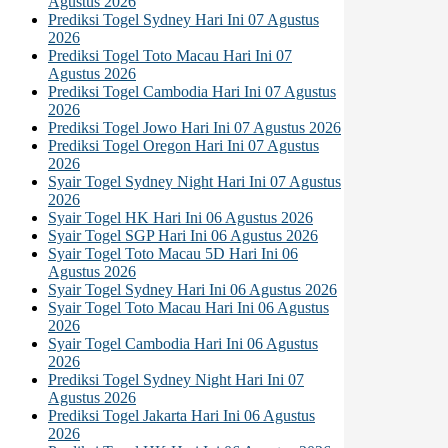
Agustus 2026
Prediksi Togel Sydney Hari Ini 07 Agustus
2026
Prediksi Togel Toto Macau Hari Ini 07
Agustus 2026
Prediksi Togel Cambodia Hari Ini 07 Agustus
2026
Prediksi Togel Jowo Hari Ini 07 Agustus 2026
Prediksi Togel Oregon Hari Ini 07 Agustus
2026
Syair Togel Sydney Night Hari Ini 07 Agustus
2026
Syair Togel HK Hari Ini 06 Agustus 2026
Syair Togel SGP Hari Ini 06 Agustus 2026
Syair Togel Toto Macau 5D Hari Ini 06
Agustus 2026
Syair Togel Sydney Hari Ini 06 Agustus 2026
Syair Togel Toto Macau Hari Ini 06 Agustus
2026
Syair Togel Cambodia Hari Ini 06 Agustus
2026
Prediksi Togel Sydney Night Hari Ini 07
Agustus 2026
Prediksi Togel Jakarta Hari Ini 06 Agustus
2026