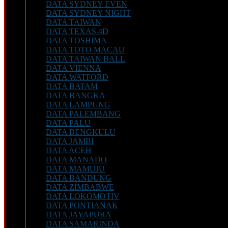
DATA SYDNEY EVEN
DATA SYDNEY NIGHT
DATA TAIWAN
DATA TEXAS 4D
DATA TOSHIMA
DATA TOTO MACAU
DATA TAIWAN BALL
DATA VIENNA
DATA WATFORD
DATA BATAM
DATA BANGKA
DATA LAMPUNG
DATA PALEMBANG
DATA PALU
DATA BENGKULU
DATA JAMBI
DATA ACEH
DATA MANADO
DATA MAMUJU
DATA BANDUNG
DATA ZIMBABWE
DATA LOKOMOTIV
DATA PONTIANAK
DATA JAYAPURA
DATA SAMARINDA