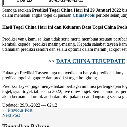
TOP 2D
98-05-59-48-43-11
Semoga racikan
Prediksi Togel China Hari Ini 29 Januari 2022
bis
dalam menebak angka togel di pasaran
ChinaPools
periode selanjutn
Hasil Togel China Hari Ini dan Keluaran Data Togel China Pool
Prediksi yang kami sajikan tidak serta merta membuat sesuatu peruba
kembali kepada prediksi masing-masing. Kepada sahabat taysen kami
utamakan prediksi sendiri dan selalu optimis dalam meraih jackpot set
>>
DATA CHINA TERUPDATE
Faktanya Prediksi Taysen juga menyediakan banyak prediksi lainnya se
prediksi togel singapore dan prediksi togel hongkong.
Prediksi Taysen juga menyediakan berbagai amunisi perlengkapan togel
togel, syair togel, table shio 2022, live draw togel. Semua amunisi pe
akan bermanfaat untuk anda dan bisa pakai secara langsung secara grat
Updated: 29/01/2022 — 02:12
← Previous Post
Next Post →
Tinggalkan Balasan