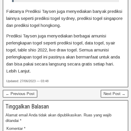
Faktanya Prediksi Taysen juga menyediakan banyak prediksi
lainnya seperti prediksi togel sydney, prediksi togel singapore
dan prediksi togel hongkong.
Prediksi Taysen juga menyediakan berbagai amunisi
perlengkapan togel seperti prediksi togel, data togel, syair
togel, table shio 2022, live draw togel. Semua amunisi
perlengkapan togel ini pastinya akan bermanfaat untuk anda
dan bisa pakai secara langsung secara gratis setiap hari.
Lebih Lanjut.
Updated: 27/06/2023 — 03:48
← Previous Post
Next Post →
Tinggalkan Balasan
Alamat email Anda tidak akan dipublikasikan.
Ruas yang wajib
ditandai
*
Komentar
*