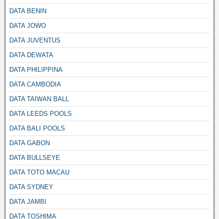
DATA BENIN
DATA JOWO
DATA JUVENTUS
DATA DEWATA
DATA PHILIPPINA
DATA CAMBODIA
DATA TAIWAN BALL
DATA LEEDS POOLS
DATA BALI POOLS
DATA GABON
DATA BULLSEYE
DATA TOTO MACAU
DATA SYDNEY
DATA JAMBI
DATA TOSHIMA