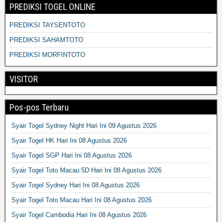
PREDIKSI TOGEL ONLINE
PREDIKSI TAYSENTOTO
PREDIKSI SAHAMTOTO
PREDIKSI MORFINTOTO
VISITOR
Pos-pos Terbaru
Syair Togel Sydney Night Hari Ini 09 Agustus 2026
Syair Togel HK Hari Ini 08 Agustus 2026
Syair Togel SGP Hari Ini 08 Agustus 2026
Syair Togel Toto Macau 5D Hari Ini 08 Agustus 2026
Syair Togel Sydney Hari Ini 08 Agustus 2026
Syair Togel Toto Macau Hari Ini 08 Agustus 2026
Syair Togel Cambodia Hari Ini 08 Agustus 2026