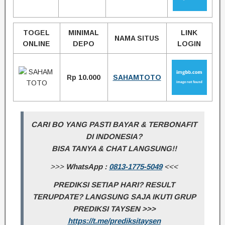
TOGEL
MINIMAL
LINK
NAMA SITUS
ONLINE
DEPO
LOGIN
Rp 10.000
SAHAMTOTO
CARI BO YANG PASTI BAYAR & TERBONAFIT
DI INDONESIA?
BISA TANYA & CHAT LANGSUNG!!
>>>
WhatsApp :
0813-1775-5049
<<<
PREDIKSI SETIAP HARI? RESULT
TERUPDATE? LANGSUNG SAJA IKUTI GRUP
PREDIKSI TAYSEN >>>
https://t.me/prediksitaysen