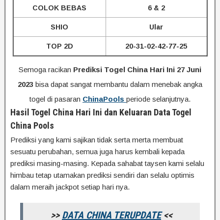
COLOK BEBAS
6 & 2
SHIO
Ular
TOP 2D
20-31-02-42-77-25
Semoga racikan
Prediksi Togel China Hari Ini 27 Juni
2023
bisa dapat sangat membantu dalam menebak angka
togel di pasaran
ChinaPools
periode selanjutnya.
Hasil Togel China Hari Ini dan Keluaran Data Togel
China Pools
Prediksi yang kami sajikan tidak serta merta membuat
sesuatu perubahan, semua juga harus kembali kepada
prediksi masing-masing. Kepada sahabat taysen kami selalu
himbau tetap utamakan prediksi sendiri dan selalu optimis
dalam meraih jackpot setiap hari nya.
>>
DATA CHINA TERUPDATE
<<