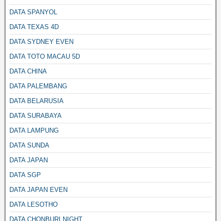
DATA SPANYOL
DATA TEXAS 4D
DATA SYDNEY EVEN
DATA TOTO MACAU 5D
DATA CHINA
DATA PALEMBANG
DATA BELARUSIA
DATA SURABAYA
DATA LAMPUNG
DATA SUNDA
DATA JAPAN
DATA SGP
DATA JAPAN EVEN
DATA LESOTHO
DATA CHONBURI NIGHT