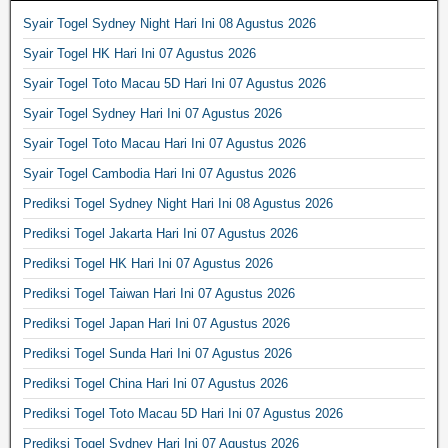
Syair Togel Sydney Night Hari Ini 08 Agustus 2026
Syair Togel HK Hari Ini 07 Agustus 2026
Syair Togel Toto Macau 5D Hari Ini 07 Agustus 2026
Syair Togel Sydney Hari Ini 07 Agustus 2026
Syair Togel Toto Macau Hari Ini 07 Agustus 2026
Syair Togel Cambodia Hari Ini 07 Agustus 2026
Prediksi Togel Sydney Night Hari Ini 08 Agustus 2026
Prediksi Togel Jakarta Hari Ini 07 Agustus 2026
Prediksi Togel HK Hari Ini 07 Agustus 2026
Prediksi Togel Taiwan Hari Ini 07 Agustus 2026
Prediksi Togel Japan Hari Ini 07 Agustus 2026
Prediksi Togel Sunda Hari Ini 07 Agustus 2026
Prediksi Togel China Hari Ini 07 Agustus 2026
Prediksi Togel Toto Macau 5D Hari Ini 07 Agustus 2026
Prediksi Togel Sydney Hari Ini 07 Agustus 2026