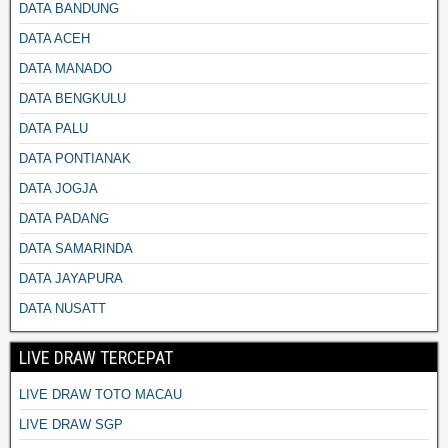
DATA BANDUNG
DATA ACEH
DATA MANADO
DATA BENGKULU
DATA PALU
DATA PONTIANAK
DATA JOGJA
DATA PADANG
DATA SAMARINDA
DATA JAYAPURA
DATA NUSATT
LIVE DRAW TERCEPAT
LIVE DRAW TOTO MACAU
LIVE DRAW SGP