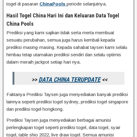
togel di pasaran
ChinaPools
periode selanjutnya.
Hasil Togel China Hari Ini dan Keluaran Data Togel
China Pools
Prediksi yang kami sajikan tidak serta merta membuat
sesuatu perubahan, semua juga harus kembali kepada
prediksi masing-masing. Kepada sahabat taysen kami selalu
himbau tetap utamakan prediksi sendiri dan selalu optimis
dalam meraih jackpot setiap hari nya.
>>
DATA CHINA TERUPDATE
<<
Faktanya Prediksi Taysen juga menyediakan banyak prediksi
lainnya seperti prediksi togel sydney, prediksi togel singapore
dan prediksi togel hongkong.
Prediksi Taysen juga menyediakan berbagai amunisi
perlengkapan togel seperti prediksi togel, data togel, syair
togel, table shio 2022, live draw togel. Semua amunisi