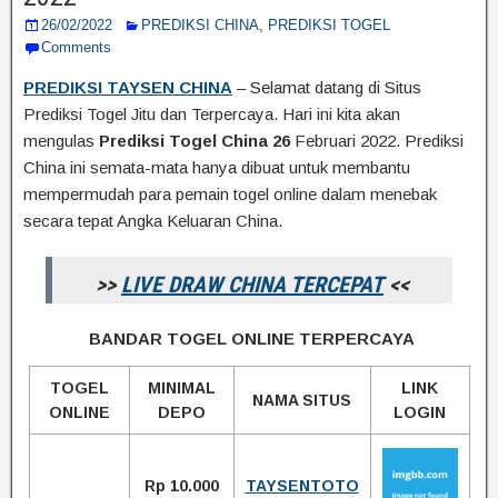
26/02/2022
PREDIKSI CHINA
,
PREDIKSI TOGEL
Comments
PREDIKSI TAYSEN CHINA
– Selamat datang di Situs
Prediksi Togel Jitu dan Terpercaya. Hari ini kita akan
mengulas
Prediksi Togel China 26
Februari 2022. Prediksi
China ini semata-mata hanya dibuat untuk membantu
mempermudah para pemain togel online dalam menebak
secara tepat Angka Keluaran China.
>>
LIVE DRAW CHINA TERCEPAT
<<
BANDAR TOGEL ONLINE TERPERCAYA
TOGEL
MINIMAL
LINK
NAMA SITUS
ONLINE
DEPO
LOGIN
Rp 10.000
TAYSENTOTO