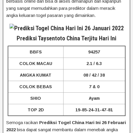
berbasis online dan bisa di akses dimanapun dan kapanpun
yang sangat memudahkan para prediktor dalam meracik
angka keluaran togel pasaran yang dimainkan.
Prediksi Taysentoto China Terjitu Hari Ini
BBFS
94257
COLOK MACAU
2.1 / 6.3
ANGKA KUMAT
08 / 42 / 38
COLOK BEBAS
7 & 0
SHIO
Ayam
TOP 2D
19-85-24-31-47-81
Semoga racikan
Prediksi Togel China Hari Ini 26 Februari
2022
bisa dapat sangat membantu dalam menebak angka