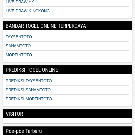
LIVE DRAW HK
LIVE DRAW KINGKONG
BANDAR TOGEL ONLINE TERPERCAYA
TAYSENTOTO
SAHAMTOTO
MORFINTOTO
PREDIKSI TOGEL ONLINE
PREDIKSI TAYSENTOTO
PREDIKSI SAHAMTOTO
PREDIKSI MORFINTOTO
VISITOR
Pos-pos Terbaru