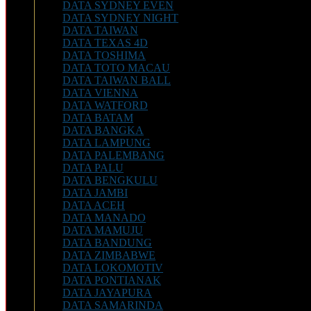
DATA SYDNEY EVEN
DATA SYDNEY NIGHT
DATA TAIWAN
DATA TEXAS 4D
DATA TOSHIMA
DATA TOTO MACAU
DATA TAIWAN BALL
DATA VIENNA
DATA WATFORD
DATA BATAM
DATA BANGKA
DATA LAMPUNG
DATA PALEMBANG
DATA PALU
DATA BENGKULU
DATA JAMBI
DATA ACEH
DATA MANADO
DATA MAMUJU
DATA BANDUNG
DATA ZIMBABWE
DATA LOKOMOTIV
DATA PONTIANAK
DATA JAYAPURA
DATA SAMARINDA