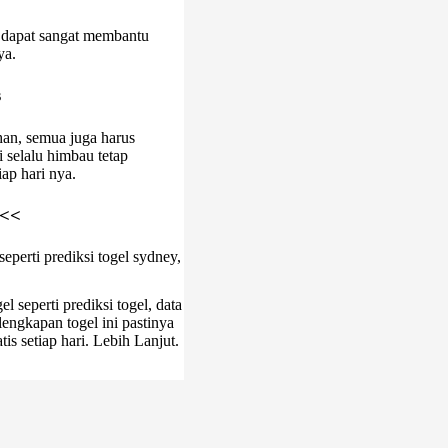
 dapat sangat membantu
ya.
s
han, semua juga harus
 selalu himbau tetap
iap hari nya.
<<
perti prediksi togel sydney,
 seperti prediksi togel, data
rlengkapan togel ini pastinya
is setiap hari. Lebih Lanjut.