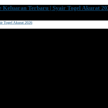
ve Keluaran Terbaru | Syair Togel Akurat 20