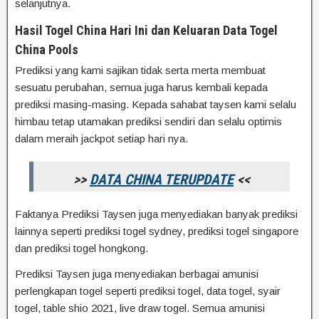
selanjutnya.
Hasil Togel China Hari Ini dan Keluaran Data Togel
China Pools
Prediksi yang kami sajikan tidak serta merta membuat
sesuatu perubahan, semua juga harus kembali kepada
prediksi masing-masing. Kepada sahabat taysen kami selalu
himbau tetap utamakan prediksi sendiri dan selalu optimis
dalam meraih jackpot setiap hari nya.
>>
DATA CHINA TERUPDATE
<<
Faktanya Prediksi Taysen juga menyediakan banyak prediksi
lainnya seperti prediksi togel sydney, prediksi togel singapore
dan prediksi togel hongkong.
Prediksi Taysen juga menyediakan berbagai amunisi
perlengkapan togel seperti prediksi togel, data togel, syair
togel, table shio 2021, live draw togel. Semua amunisi