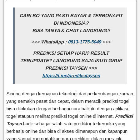
CARI BO YANG PASTI BAYAR & TERBONAFIT
DI INDONESIA?
BISA TANYA & CHAT LANGSUNG!!
>>>
WhatsApp :
0813-1775-5049
<<<
PREDIKSI SETIAP HARI? RESULT
TERUPDATE? LANGSUNG SAJA IKUTI GRUP
PREDIKSI TAYSEN >>>
https://t.me/prediksitaysen
Seiring dengan kemajuan teknologi dan perkembangan zaman
yang semakin pesat dan cepat, dalam meracik prediksi togel
bisa dilakukan dengan berbagai cara baik itu dengan aplikasi
togel ataupun melihat prediksi togel online di internet.
Prediksi
Taysen
hadir sebagai salah satu prediktor terkemuka yang
berbasis online dan bisa di akses dimanapun dan kapanpun
yang sangat memudahkan para prediktor dalam meracik