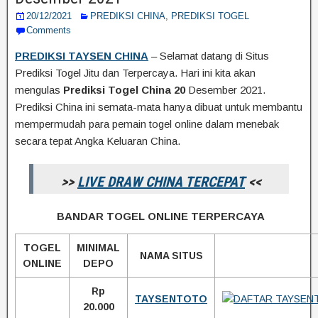
20/12/2021
PREDIKSI CHINA
,
PREDIKSI TOGEL
Comments
PREDIKSI TAYSEN CHINA
– Selamat datang di Situs
Prediksi Togel Jitu dan Terpercaya. Hari ini kita akan
mengulas
Prediksi Togel China 20
Desember 2021.
Prediksi China ini semata-mata hanya dibuat untuk membantu
mempermudah para pemain togel online dalam menebak
secara tepat Angka Keluaran China.
>>
LIVE DRAW CHINA TERCEPAT
<<
BANDAR TOGEL ONLINE TERPERCAYA
TOGEL
MINIMAL
NAMA SITUS
ONLINE
DEPO
Rp
TAYSENTOTO
20.000