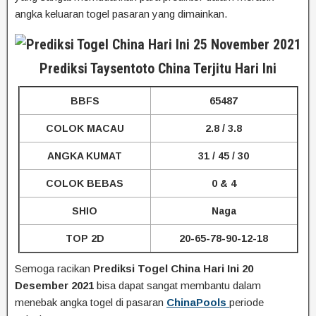
angka keluaran togel pasaran yang dimainkan.
Prediksi Taysentoto China Terjitu Hari Ini
BBFS
65487
COLOK MACAU
2.8 / 3.8
ANGKA KUMAT
31 / 45 / 30
COLOK BEBAS
0 & 4
SHIO
Naga
TOP 2D
20-65-78-90-12-18
Semoga racikan
Prediksi Togel China Hari Ini 20
Desember 2021
bisa dapat sangat membantu dalam
menebak angka togel di pasaran
ChinaPools
periode