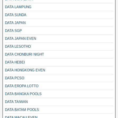
DATA LAMPUNG
DATA SUNDA
DATA JAPAN
DATA SGP
DATA JAPAN EVEN
DATA LESOTHO
DATA CHONBURI NIGHT
DATA HEBEI
DATA HONGKONG EVEN
DATA PCSO
DATA EROPA LOTTO
DATA BANGKA POOLS
DATA TAIWAN
DATA BATAM POOLS
DATA MACAU EVEN