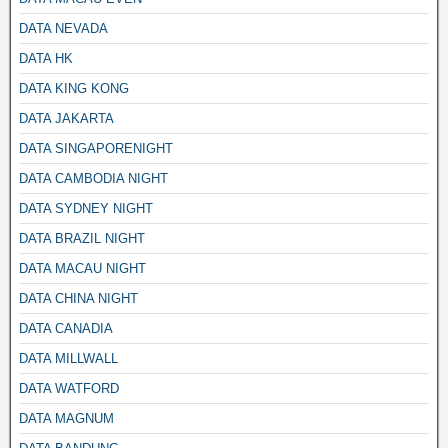
DATA NEVADA
DATA HK
DATA KING KONG
DATA JAKARTA
DATA SINGAPORENIGHT
DATA CAMBODIA NIGHT
DATA SYDNEY NIGHT
DATA BRAZIL NIGHT
DATA MACAU NIGHT
DATA CHINA NIGHT
DATA CANADIA
DATA MILLWALL
DATA WATFORD
DATA MAGNUM