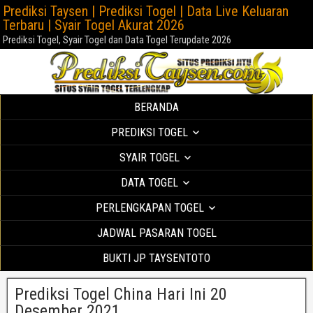
Prediksi Taysen | Prediksi Togel | Data Live Keluaran
Terbaru | Syair Togel Akurat 2026
Prediksi Togel, Syair Togel dan Data Togel Terupdate 2026
BERANDA
PREDIKSI TOGEL
SYAIR TOGEL
DATA TOGEL
PERLENGKAPAN TOGEL
JADWAL PASARAN TOGEL
BUKTI JP TAYSENTOTO
Prediksi Togel China Hari Ini 20
Desember 2021