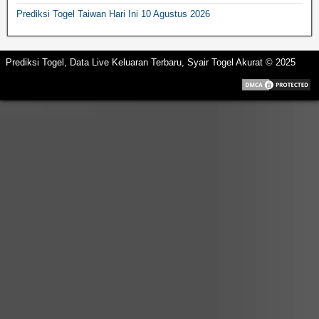
Prediksi Togel Taiwan Hari Ini 10 Agustus 2026
Prediksi Togel, Data Live Keluaran Terbaru, Syair Togel Akurat © 2025