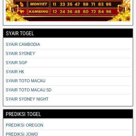
SYAIR TOGEL
SYAIR CAMBODIA
SYAIR SYDNEY
SYAIR SGP
SYAIR HK
SYAIR TOTO MACAU
SYAIR TOTO MACAU 5D
SYAIR SYDNEY NIGHT
PREDIKSI TOGEL
PREDIKSI OREGON
PREDIKSI JOWO