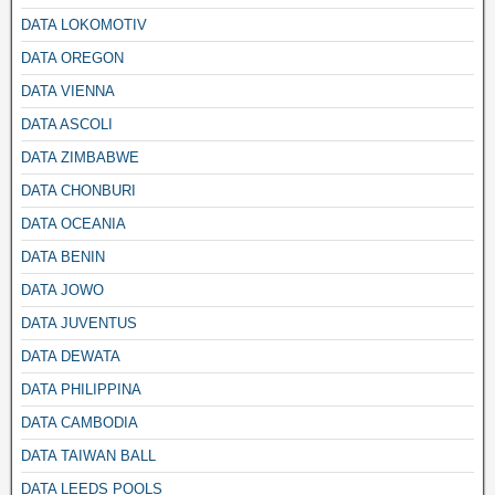
DATA LOKOMOTIV
DATA OREGON
DATA VIENNA
DATA ASCOLI
DATA ZIMBABWE
DATA CHONBURI
DATA OCEANIA
DATA BENIN
DATA JOWO
DATA JUVENTUS
DATA DEWATA
DATA PHILIPPINA
DATA CAMBODIA
DATA TAIWAN BALL
DATA LEEDS POOLS