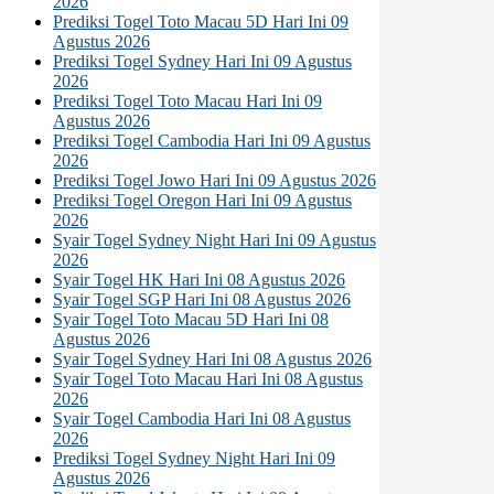
2026
Prediksi Togel Toto Macau 5D Hari Ini 09
Agustus 2026
Prediksi Togel Sydney Hari Ini 09 Agustus
2026
Prediksi Togel Toto Macau Hari Ini 09
Agustus 2026
Prediksi Togel Cambodia Hari Ini 09 Agustus
2026
Prediksi Togel Jowo Hari Ini 09 Agustus 2026
Prediksi Togel Oregon Hari Ini 09 Agustus
2026
Syair Togel Sydney Night Hari Ini 09 Agustus
2026
Syair Togel HK Hari Ini 08 Agustus 2026
Syair Togel SGP Hari Ini 08 Agustus 2026
Syair Togel Toto Macau 5D Hari Ini 08
Agustus 2026
Syair Togel Sydney Hari Ini 08 Agustus 2026
Syair Togel Toto Macau Hari Ini 08 Agustus
2026
Syair Togel Cambodia Hari Ini 08 Agustus
2026
Prediksi Togel Sydney Night Hari Ini 09
Agustus 2026