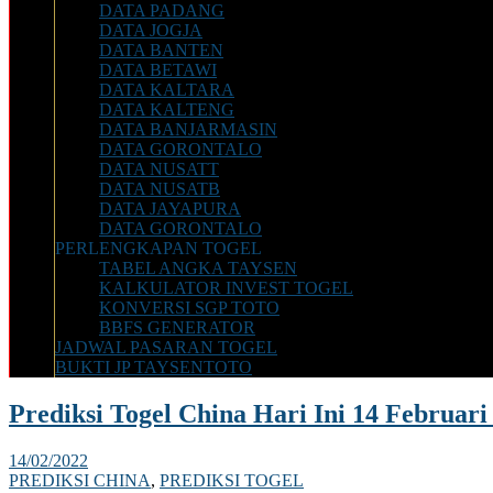
DATA PADANG
DATA JOGJA
DATA BANTEN
DATA BETAWI
DATA KALTARA
DATA KALTENG
DATA BANJARMASIN
DATA GORONTALO
DATA NUSATT
DATA NUSATB
DATA JAYAPURA
DATA GORONTALO
PERLENGKAPAN TOGEL
TABEL ANGKA TAYSEN
KALKULATOR INVEST TOGEL
KONVERSI SGP TOTO
BBFS GENERATOR
JADWAL PASARAN TOGEL
BUKTI JP TAYSENTOTO
Prediksi Togel China Hari Ini 14 Februari
14/02/2022
PREDIKSI CHINA
,
PREDIKSI TOGEL