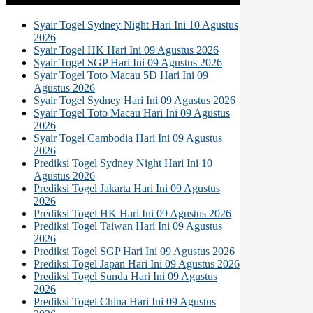
Syair Togel Sydney Night Hari Ini 10 Agustus
2026
Syair Togel HK Hari Ini 09 Agustus 2026
Syair Togel SGP Hari Ini 09 Agustus 2026
Syair Togel Toto Macau 5D Hari Ini 09
Agustus 2026
Syair Togel Sydney Hari Ini 09 Agustus 2026
Syair Togel Toto Macau Hari Ini 09 Agustus
2026
Syair Togel Cambodia Hari Ini 09 Agustus
2026
Prediksi Togel Sydney Night Hari Ini 10
Agustus 2026
Prediksi Togel Jakarta Hari Ini 09 Agustus
2026
Prediksi Togel HK Hari Ini 09 Agustus 2026
Prediksi Togel Taiwan Hari Ini 09 Agustus
2026
Prediksi Togel SGP Hari Ini 09 Agustus 2026
Prediksi Togel Japan Hari Ini 09 Agustus 2026
Prediksi Togel Sunda Hari Ini 09 Agustus
2026
Prediksi Togel China Hari Ini 09 Agustus