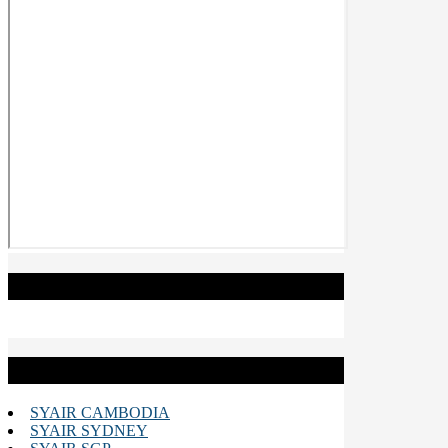
TABEL SHIO 2026
SYAIR TOGEL
SYAIR CAMBODIA
SYAIR SYDNEY