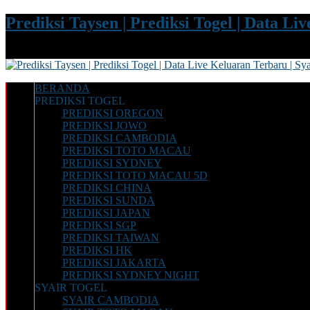
Prediksi Taysen | Prediksi Togel | Data Li
Prediksi Togel, Syair Togel dan Data Togel Terupdate 2026
BERANDA
PREDIKSI TOGEL
PREDIKSI OREGON
PREDIKSI JOWO
PREDIKSI CAMBODIA
PREDIKSI TOTO MACAU
PREDIKSI SYDNEY
PREDIKSI TOTO MACAU 5D
PREDIKSI CHINA
PREDIKSI SUNDA
PREDIKSI JAPAN
PREDIKSI SGP
PREDIKSI TAIWAN
PREDIKSI HK
PREDIKSI JAKARTA
PREDIKSI SYDNEY NIGHT
SYAIR TOGEL
SYAIR CAMBODIA