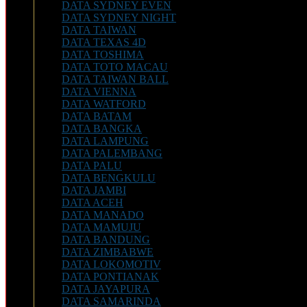
DATA SYDNEY EVEN
DATA SYDNEY NIGHT
DATA TAIWAN
DATA TEXAS 4D
DATA TOSHIMA
DATA TOTO MACAU
DATA TAIWAN BALL
DATA VIENNA
DATA WATFORD
DATA BATAM
DATA BANGKA
DATA LAMPUNG
DATA PALEMBANG
DATA PALU
DATA BENGKULU
DATA JAMBI
DATA ACEH
DATA MANADO
DATA MAMUJU
DATA BANDUNG
DATA ZIMBABWE
DATA LOKOMOTIV
DATA PONTIANAK
DATA JAYAPURA
DATA SAMARINDA