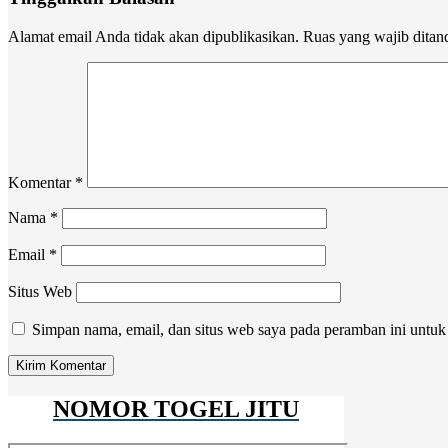
Alamat email Anda tidak akan dipublikasikan.
Ruas yang wajib ditan
Komentar
*
Nama
*
Email
*
Situs Web
Simpan nama, email, dan situs web saya pada peramban ini untuk
NOMOR TOGEL JITU