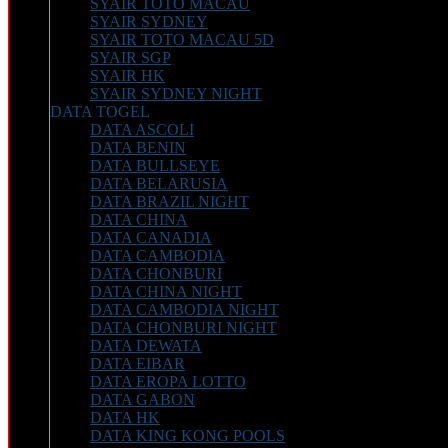
SYAIR TOTO MACAU
SYAIR SYDNEY
SYAIR TOTO MACAU 5D
SYAIR SGP
SYAIR HK
SYAIR SYDNEY NIGHT
DATA TOGEL
DATA ASCOLI
DATA BENIN
DATA BULLSEYE
DATA BELARUSIA
DATA BRAZIL NIGHT
DATA CHINA
DATA CANADIA
DATA CAMBODIA
DATA CHONBURI
DATA CHINA NIGHT
DATA CAMBODIA NIGHT
DATA CHONBURI NIGHT
DATA DEWATA
DATA EIBAR
DATA EROPA LOTTO
DATA GABON
DATA HK
DATA KING KONG POOLS