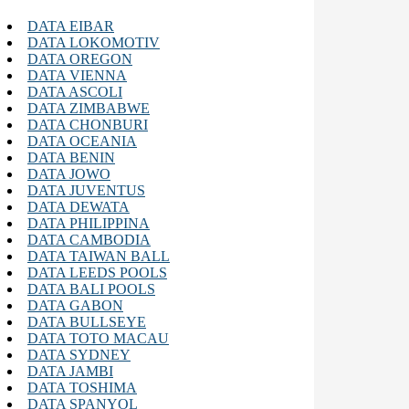
DATA EIBAR
DATA LOKOMOTIV
DATA OREGON
DATA VIENNA
DATA ASCOLI
DATA ZIMBABWE
DATA CHONBURI
DATA OCEANIA
DATA BENIN
DATA JOWO
DATA JUVENTUS
DATA DEWATA
DATA PHILIPPINA
DATA CAMBODIA
DATA TAIWAN BALL
DATA LEEDS POOLS
DATA BALI POOLS
DATA GABON
DATA BULLSEYE
DATA TOTO MACAU
DATA SYDNEY
DATA JAMBI
DATA TOSHIMA
DATA SPANYOL