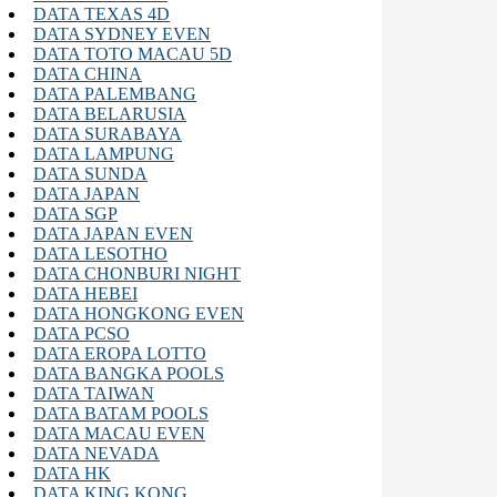
DATA TEXAS 4D
DATA SYDNEY EVEN
DATA TOTO MACAU 5D
DATA CHINA
DATA PALEMBANG
DATA BELARUSIA
DATA SURABAYA
DATA LAMPUNG
DATA SUNDA
DATA JAPAN
DATA SGP
DATA JAPAN EVEN
DATA LESOTHO
DATA CHONBURI NIGHT
DATA HEBEI
DATA HONGKONG EVEN
DATA PCSO
DATA EROPA LOTTO
DATA BANGKA POOLS
DATA TAIWAN
DATA BATAM POOLS
DATA MACAU EVEN
DATA NEVADA
DATA HK
DATA KING KONG