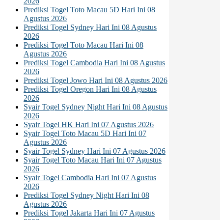
2026
Prediksi Togel Toto Macau 5D Hari Ini 08
Agustus 2026
Prediksi Togel Sydney Hari Ini 08 Agustus
2026
Prediksi Togel Toto Macau Hari Ini 08
Agustus 2026
Prediksi Togel Cambodia Hari Ini 08 Agustus
2026
Prediksi Togel Jowo Hari Ini 08 Agustus 2026
Prediksi Togel Oregon Hari Ini 08 Agustus
2026
Syair Togel Sydney Night Hari Ini 08 Agustus
2026
Syair Togel HK Hari Ini 07 Agustus 2026
Syair Togel Toto Macau 5D Hari Ini 07
Agustus 2026
Syair Togel Sydney Hari Ini 07 Agustus 2026
Syair Togel Toto Macau Hari Ini 07 Agustus
2026
Syair Togel Cambodia Hari Ini 07 Agustus
2026
Prediksi Togel Sydney Night Hari Ini 08
Agustus 2026
Prediksi Togel Jakarta Hari Ini 07 Agustus