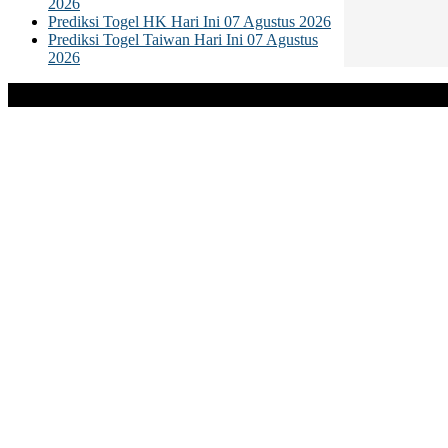
2026
Prediksi Togel HK Hari Ini 07 Agustus 2026
Prediksi Togel Taiwan Hari Ini 07 Agustus
2026
Prediksi Togel, Data Live Keluaran Terbaru, Syair Togel Akurat © 2