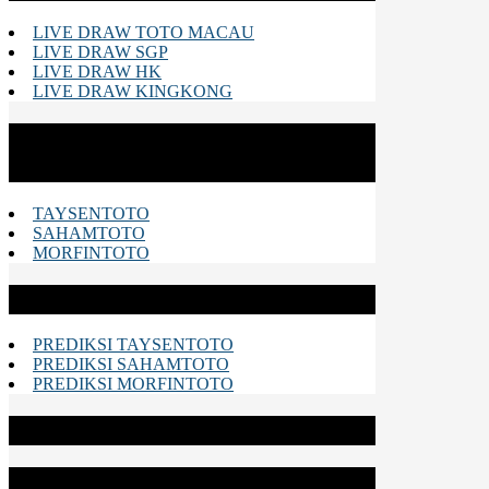
LIVE DRAW TOTO MACAU
LIVE DRAW SGP
LIVE DRAW HK
LIVE DRAW KINGKONG
BANDAR TOGEL ONLINE
TERPERCAYA
TAYSENTOTO
SAHAMTOTO
MORFINTOTO
PREDIKSI TOGEL ONLINE
PREDIKSI TAYSENTOTO
PREDIKSI SAHAMTOTO
PREDIKSI MORFINTOTO
VISITOR
Pos-pos Terbaru