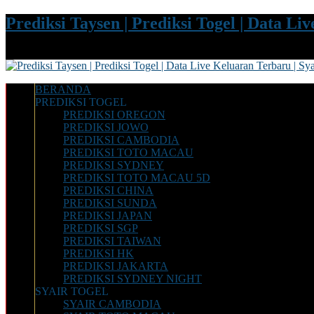
Prediksi Taysen | Prediksi Togel | Data Li
Prediksi Togel, Syair Togel dan Data Togel Terupdate 2026
BERANDA
PREDIKSI TOGEL
PREDIKSI OREGON
PREDIKSI JOWO
PREDIKSI CAMBODIA
PREDIKSI TOTO MACAU
PREDIKSI SYDNEY
PREDIKSI TOTO MACAU 5D
PREDIKSI CHINA
PREDIKSI SUNDA
PREDIKSI JAPAN
PREDIKSI SGP
PREDIKSI TAIWAN
PREDIKSI HK
PREDIKSI JAKARTA
PREDIKSI SYDNEY NIGHT
SYAIR TOGEL
SYAIR CAMBODIA