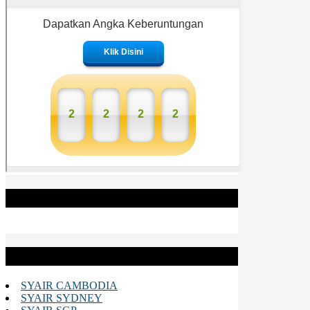
TABEL SHIO 2026
SYAIR TOGEL
SYAIR CAMBODIA
SYAIR SYDNEY