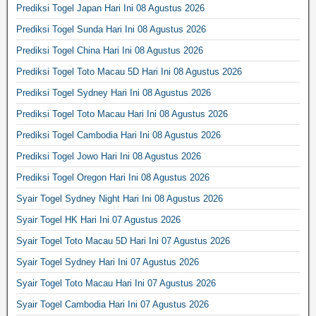
Prediksi Togel Japan Hari Ini 08 Agustus 2026
Prediksi Togel Sunda Hari Ini 08 Agustus 2026
Prediksi Togel China Hari Ini 08 Agustus 2026
Prediksi Togel Toto Macau 5D Hari Ini 08 Agustus 2026
Prediksi Togel Sydney Hari Ini 08 Agustus 2026
Prediksi Togel Toto Macau Hari Ini 08 Agustus 2026
Prediksi Togel Cambodia Hari Ini 08 Agustus 2026
Prediksi Togel Jowo Hari Ini 08 Agustus 2026
Prediksi Togel Oregon Hari Ini 08 Agustus 2026
Syair Togel Sydney Night Hari Ini 08 Agustus 2026
Syair Togel HK Hari Ini 07 Agustus 2026
Syair Togel Toto Macau 5D Hari Ini 07 Agustus 2026
Syair Togel Sydney Hari Ini 07 Agustus 2026
Syair Togel Toto Macau Hari Ini 07 Agustus 2026
Syair Togel Cambodia Hari Ini 07 Agustus 2026