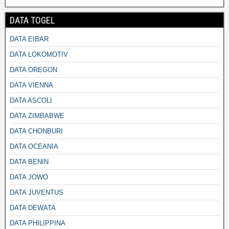
DATA TOGEL
DATA EIBAR
DATA LOKOMOTIV
DATA OREGON
DATA VIENNA
DATA ASCOLI
DATA ZIMBABWE
DATA CHONBURI
DATA OCEANIA
DATA BENIN
DATA JOWO
DATA JUVENTUS
DATA DEWATA
DATA PHILIPPINA