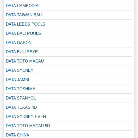
DATA CAMBODIA
DATA TAIWAN BALL
DATA LEEDS POOLS
DATA BALI POOLS
DATA GABON
DATA BULLSEYE
DATA TOTO MACAU
DATA SYDNEY
DATA JAMBI
DATA TOSHIMA
DATA SPANYOL
DATA TEXAS 4D
DATA SYDNEY EVEN
DATA TOTO MACAU 5D
DATA CHINA