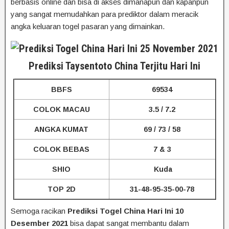
berbasis online dan bisa di akses dimanapun dan kapanpun
yang sangat memudahkan para prediktor dalam meracik
angka keluaran togel pasaran yang dimainkan.
Prediksi Taysentoto China Terjitu Hari Ini
BBFS
69534
COLOK MACAU
3.5 / 7.2
ANGKA KUMAT
69 / 73 / 58
COLOK BEBAS
7 & 3
SHIO
Kuda
TOP 2D
31-48-95-35-00-78
Semoga racikan
Prediksi Togel China Hari Ini 10
Desember 2021
bisa dapat sangat membantu dalam