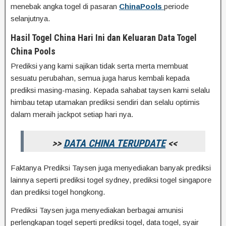
menebak angka togel di pasaran
ChinaPools
periode
selanjutnya.
Hasil Togel China Hari Ini dan Keluaran Data Togel
China Pools
Prediksi yang kami sajikan tidak serta merta membuat
sesuatu perubahan, semua juga harus kembali kepada
prediksi masing-masing. Kepada sahabat taysen kami selalu
himbau tetap utamakan prediksi sendiri dan selalu optimis
dalam meraih jackpot setiap hari nya.
>>
DATA CHINA TERUPDATE
<<
Faktanya Prediksi Taysen juga menyediakan banyak prediksi
lainnya seperti prediksi togel sydney, prediksi togel singapore
dan prediksi togel hongkong.
Prediksi Taysen juga menyediakan berbagai amunisi
perlengkapan togel seperti prediksi togel, data togel, syair