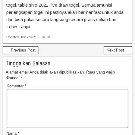
togel, table shio 2021, live draw togel. Semua amunisi
perlengkapan togel ini pastinya akan bermanfaat untuk anda
dan bisa pakai secara langsung secara gratis setiap hari.
Lebih Lanjut.
Updated: 10/12/2021 — 01:28
← Previous Post
Next Post →
Tinggalkan Balasan
Alamat email Anda tidak akan dipublikasikan.
Ruas yang wajib
ditandai
*
Komentar
*
Nama
*