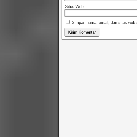
Situs Web
Simpan nama, email, dan situs web 