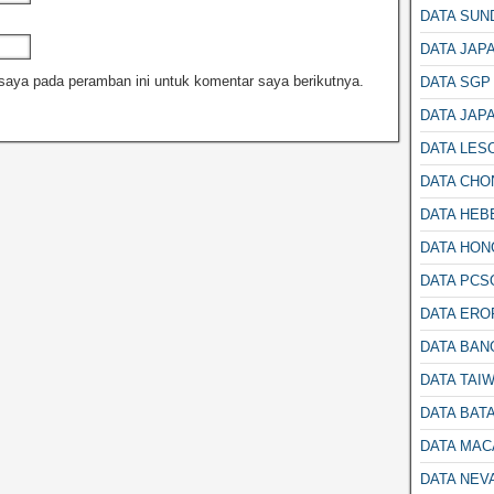
DATA SUN
DATA JAP
saya pada peramban ini untuk komentar saya berikutnya.
DATA SGP
DATA JAP
DATA LES
DATA CHO
DATA HEB
DATA HO
DATA PCS
DATA ERO
DATA BAN
DATA TAI
DATA BAT
DATA MAC
DATA NEV