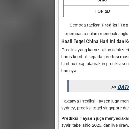
TOP 2D
Semoga racikan
Prediksi Toge
membantu dalam menebak angka 
Hasil Togel China Hari Ini dan 
Prediksi yang kami sajikan tidak s
harus kembali kepada prediksi mas
himbau tetap utamakan prediksi send
hari nya.
>>
DAT
Faktanya Prediksi Taysen juga menye
sydney, prediksi togel singapore da
Prediksi Taysen
juga menyediakan 
syair, tabel shio 2026, dan live dra