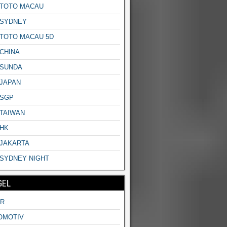
 TOTO MACAU
 SYDNEY
 TOTO MACAU 5D
 CHINA
 SUNDA
 JAPAN
 SGP
 TAIWAN
 HK
 JAKARTA
 SYDNEY NIGHT
GEL
AR
OMOTIV