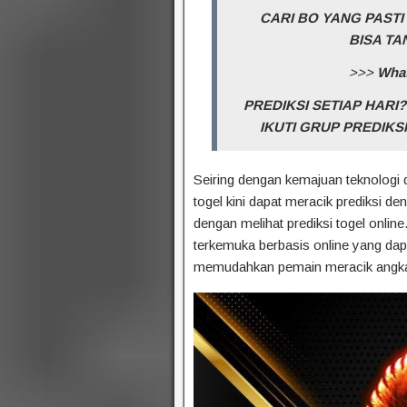
CARI BO YANG PASTI
BISA TA
>>>
Wha
PREDIKSI SETIAP HAR
IKUTI GRUP PREDIKS
Seiring dengan kemajuan teknolog
togel kini dapat meracik prediksi de
dengan melihat prediksi togel online
terkemuka berbasis online yang dap
memudahkan pemain meracik angka 