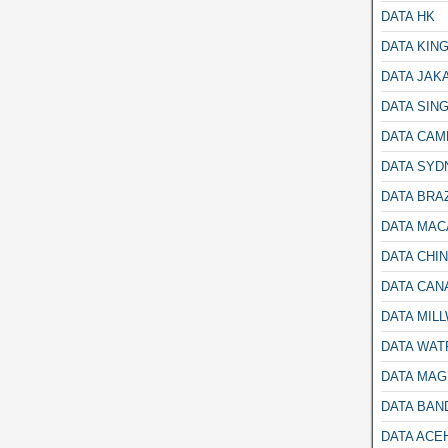
DATA HK
DATA KIN
DATA JAK
DATA SIN
DATA CAM
DATA SYD
DATA BRAZ
DATA MAC
DATA CHIN
DATA CAN
DATA MIL
DATA WAT
DATA MA
DATA BAN
DATA ACE