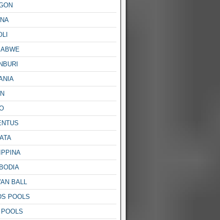
EGON
NNA
OLI
BABWE
NBURI
ANIA
IN
O
ENTUS
ATA
IPPINA
BODIA
WAN BALL
DS POOLS
I POOLS