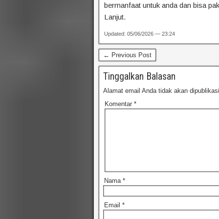
bermanfaat untuk anda dan bisa paka
Lanjut.
Updated: 05/06/2026 — 23:24
← Previous Post
Tinggalkan Balasan
Alamat email Anda tidak akan dipublikas
Komentar
*
Nama
*
Email
*