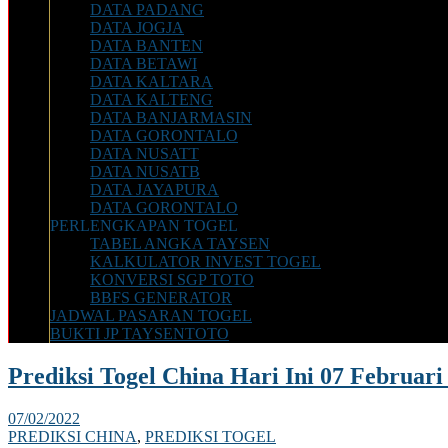
DATA PADANG
DATA JOGJA
DATA BANTEN
DATA BETAWI
DATA KALTARA
DATA KALTENG
DATA BANJARMASIN
DATA GORONTALO
DATA NUSATT
DATA NUSATB
DATA JAYAPURA
DATA GORONTALO
PERLENGKAPAN TOGEL
TABEL ANGKA TAYSEN
KALKULATOR INVEST TOGEL
KONVERSI SGP TOTO
BBFS GENERATOR
JADWAL PASARAN TOGEL
BUKTI JP TAYSENTOTO
Prediksi Togel China Hari Ini 07 Februari
07/02/2022
PREDIKSI CHINA
,
PREDIKSI TOGEL