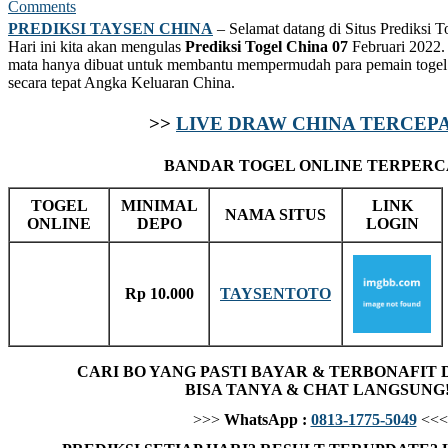
Comments
PREDIKSI TAYSEN CHINA
– Selamat datang di Situs Prediksi T
Hari ini kita akan mengulas
Prediksi Togel China 07
Februari 2022. 
mata hanya dibuat untuk membantu mempermudah para pemain togel
secara tepat Angka Keluaran China.
>>
LIVE DRAW CHINA TERCEP
BANDAR TOGEL ONLINE TERPERC
TOGEL
MINIMAL
LINK
NAMA SITUS
ONLINE
DEPO
LOGIN
Rp 10.000
TAYSENTOTO
CARI BO YANG PASTI BAYAR & TERBONAFIT 
BISA TANYA & CHAT LANGSUNG!
>>>
WhatsApp :
0813-1775-5049
<<<