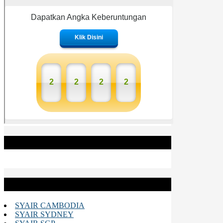
TABEL SHIO 2026
SYAIR TOGEL
SYAIR CAMBODIA
SYAIR SYDNEY