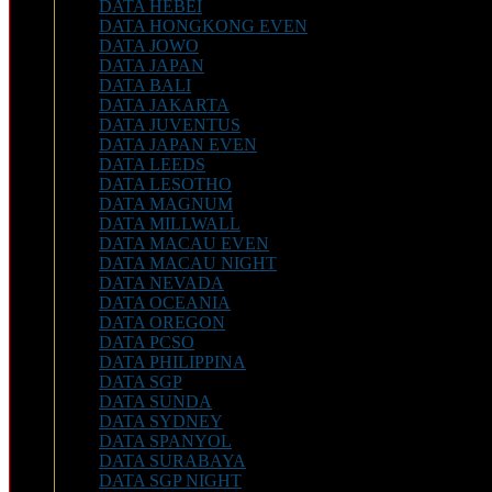
DATA HEBEI
DATA HONGKONG EVEN
DATA JOWO
DATA JAPAN
DATA BALI
DATA JAKARTA
DATA JUVENTUS
DATA JAPAN EVEN
DATA LEEDS
DATA LESOTHO
DATA MAGNUM
DATA MILLWALL
DATA MACAU EVEN
DATA MACAU NIGHT
DATA NEVADA
DATA OCEANIA
DATA OREGON
DATA PCSO
DATA PHILIPPINA
DATA SGP
DATA SUNDA
DATA SYDNEY
DATA SPANYOL
DATA SURABAYA
DATA SGP NIGHT