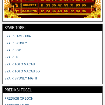
SYAIR TOGEL
SYAIR CAMBODIA
SYAIR SYDNEY
SYAIR SGP
SYAIR HK
SYAIR TOTO MACAU
SYAIR TOTO MACAU 5D
SYAIR SYDNEY NIGHT
PREDIKSI TOGEL
PREDIKSI OREGON