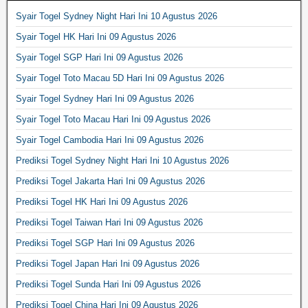
Syair Togel Sydney Night Hari Ini 10 Agustus 2026
Syair Togel HK Hari Ini 09 Agustus 2026
Syair Togel SGP Hari Ini 09 Agustus 2026
Syair Togel Toto Macau 5D Hari Ini 09 Agustus 2026
Syair Togel Sydney Hari Ini 09 Agustus 2026
Syair Togel Toto Macau Hari Ini 09 Agustus 2026
Syair Togel Cambodia Hari Ini 09 Agustus 2026
Prediksi Togel Sydney Night Hari Ini 10 Agustus 2026
Prediksi Togel Jakarta Hari Ini 09 Agustus 2026
Prediksi Togel HK Hari Ini 09 Agustus 2026
Prediksi Togel Taiwan Hari Ini 09 Agustus 2026
Prediksi Togel SGP Hari Ini 09 Agustus 2026
Prediksi Togel Japan Hari Ini 09 Agustus 2026
Prediksi Togel Sunda Hari Ini 09 Agustus 2026
Prediksi Togel China Hari Ini 09 Agustus 2026