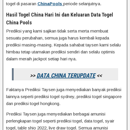
togel di pasaran
ChinaPools
periode selanjutnya.
Hasil Togel China Hari Ini dan Keluaran Data Togel
China Pools
Prediksi yang kami sajikan tidak serta merta membuat
sesuatu perubahan, semua juga harus kembali kepada
prediksi masing-masing. Kepada sahabat taysen kami selalu
himbau tetap utamakan prediksi sendiri dan selalu optimis
dalam meraih jackpot setiap hari nya.
>>
DATA CHINA TERUPDATE
<<
Faktanya Prediksi Taysen juga menyediakan banyak prediksi
lainnya seperti prediksi togel sydney, prediksi togel singapore
dan prediksi togel hongkong.
Prediksi Taysen juga menyediakan berbagai amunisi
perlengkapan togel seperti prediksi togel, data togel, syair
togel, table shio 2022, live draw togel. Semua amunisi