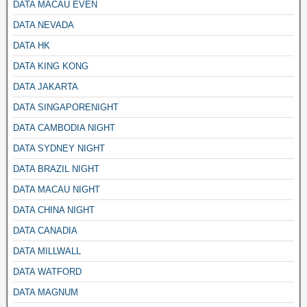
DATA MACAU EVEN
DATA NEVADA
DATA HK
DATA KING KONG
DATA JAKARTA
DATA SINGAPORENIGHT
DATA CAMBODIA NIGHT
DATA SYDNEY NIGHT
DATA BRAZIL NIGHT
DATA MACAU NIGHT
DATA CHINA NIGHT
DATA CANADIA
DATA MILLWALL
DATA WATFORD
DATA MAGNUM