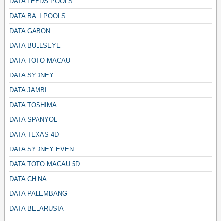
DATA LEEDS POOLS
DATA BALI POOLS
DATA GABON
DATA BULLSEYE
DATA TOTO MACAU
DATA SYDNEY
DATA JAMBI
DATA TOSHIMA
DATA SPANYOL
DATA TEXAS 4D
DATA SYDNEY EVEN
DATA TOTO MACAU 5D
DATA CHINA
DATA PALEMBANG
DATA BELARUSIA