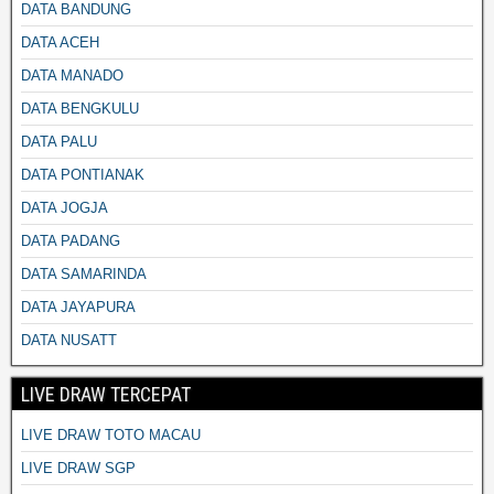
DATA BANDUNG
DATA ACEH
DATA MANADO
DATA BENGKULU
DATA PALU
DATA PONTIANAK
DATA JOGJA
DATA PADANG
DATA SAMARINDA
DATA JAYAPURA
DATA NUSATT
LIVE DRAW TERCEPAT
LIVE DRAW TOTO MACAU
LIVE DRAW SGP