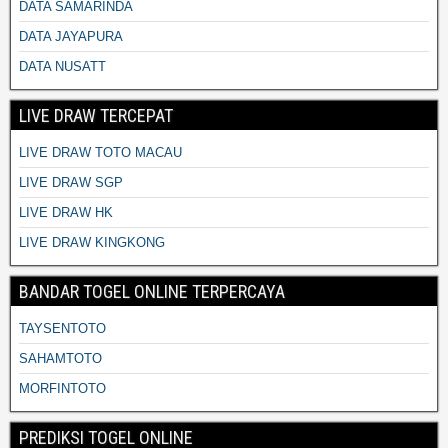
DATA SAMARINDA
DATA JAYAPURA
DATA NUSATT
LIVE DRAW TERCEPAT
LIVE DRAW TOTO MACAU
LIVE DRAW SGP
LIVE DRAW HK
LIVE DRAW KINGKONG
BANDAR TOGEL ONLINE TERPERCAYA
TAYSENTOTO
SAHAMTOTO
MORFINTOTO
PREDIKSI TOGEL ONLINE