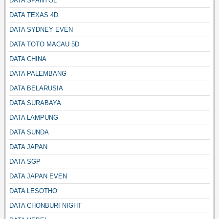
DATA SPANYOL
DATA TEXAS 4D
DATA SYDNEY EVEN
DATA TOTO MACAU 5D
DATA CHINA
DATA PALEMBANG
DATA BELARUSIA
DATA SURABAYA
DATA LAMPUNG
DATA SUNDA
DATA JAPAN
DATA SGP
DATA JAPAN EVEN
DATA LESOTHO
DATA CHONBURI NIGHT