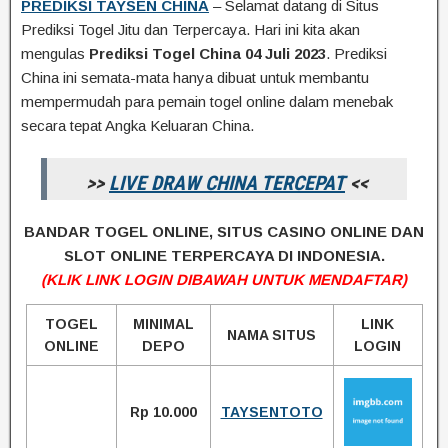
PREDIKSI TAYSEN CHINA
– Selamat datang di Situs
Prediksi Togel Jitu dan Terpercaya. Hari ini kita akan
mengulas
Prediksi Togel China 04 Juli 2023
. Prediksi
China ini semata-mata hanya dibuat untuk membantu
mempermudah para pemain togel online dalam menebak
secara tepat Angka Keluaran China.
>>
LIVE DRAW CHINA TERCEPAT
<<
BANDAR TOGEL ONLINE, SITUS CASINO ONLINE DAN
SLOT ONLINE TERPERCAYA DI INDONESIA.
(KLIK LINK LOGIN DIBAWAH UNTUK MENDAFTAR)
TOGEL
MINIMAL
LINK
NAMA SITUS
ONLINE
DEPO
LOGIN
Rp 10.000
TAYSENTOTO