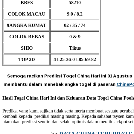
BBFS
58210
COLOK MACAU
9.0 / 8.2
9ANGKA KUMAT
02 / 35 / 74
COLOK BEBAS
0 & 9
SHIO
Tikus
TOP 2D
41-25-36-01-85-69-82
Semoga racikan
Prediksi Togel China Hari Ini 01 Agustus
membantu dalam menebak angka togel di pasaran
ChinaP
Hasil Togel China Hari Ini dan Keluaran Data Togel China Pool
Prediksi yang kami sajikan tidak serta merta membuat sesuatu peruba
kembali kepada prediksi masing-masing. Kepada sahabat taysen kami
utamakan prediksi sendiri dan selalu optimis dalam meraih jackpot set
>>
DATA CHINA TERUPDATE