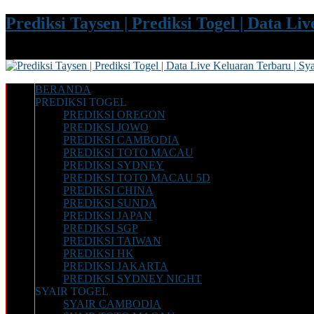
Prediksi Taysen | Prediksi Togel | Data Li
Prediksi Togel, Syair Togel dan Data Togel Terupdate 2026
BERANDA
PREDIKSI TOGEL
PREDIKSI OREGON
PREDIKSI JOWO
PREDIKSI CAMBODIA
PREDIKSI TOTO MACAU
PREDIKSI SYDNEY
PREDIKSI TOTO MACAU 5D
PREDIKSI CHINA
PREDIKSI SUNDA
PREDIKSI JAPAN
PREDIKSI SGP
PREDIKSI TAIWAN
PREDIKSI HK
PREDIKSI JAKARTA
PREDIKSI SYDNEY NIGHT
SYAIR TOGEL
SYAIR CAMBODIA