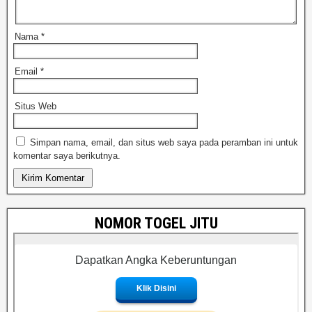
Nama
*
Email
*
Situs Web
Simpan nama, email, dan situs web saya pada peramban ini untuk
komentar saya berikutnya.
NOMOR TOGEL JITU