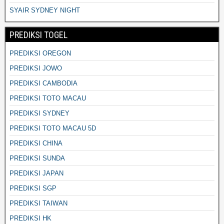
SYAIR SYDNEY NIGHT
PREDIKSI TOGEL
PREDIKSI OREGON
PREDIKSI JOWO
PREDIKSI CAMBODIA
PREDIKSI TOTO MACAU
PREDIKSI SYDNEY
PREDIKSI TOTO MACAU 5D
PREDIKSI CHINA
PREDIKSI SUNDA
PREDIKSI JAPAN
PREDIKSI SGP
PREDIKSI TAIWAN
PREDIKSI HK