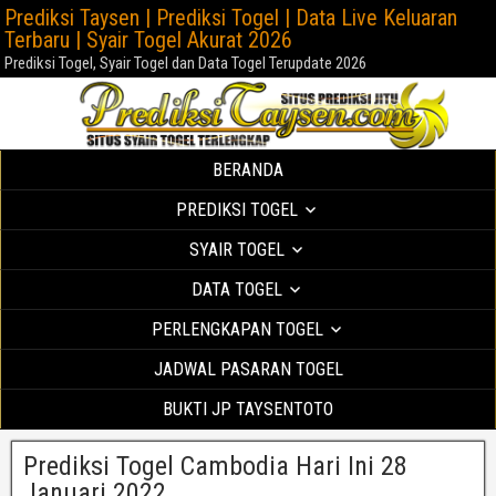
Prediksi Taysen | Prediksi Togel | Data Live Keluaran
Terbaru | Syair Togel Akurat 2026
Prediksi Togel, Syair Togel dan Data Togel Terupdate 2026
BERANDA
PREDIKSI TOGEL
SYAIR TOGEL
DATA TOGEL
PERLENGKAPAN TOGEL
JADWAL PASARAN TOGEL
BUKTI JP TAYSENTOTO
Prediksi Togel Cambodia Hari Ini 28
Januari 2022