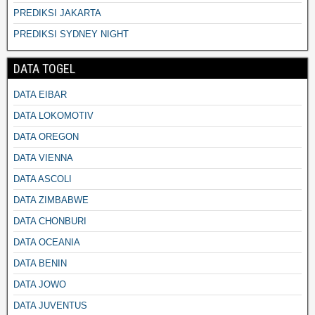
PREDIKSI JAKARTA
PREDIKSI SYDNEY NIGHT
DATA TOGEL
DATA EIBAR
DATA LOKOMOTIV
DATA OREGON
DATA VIENNA
DATA ASCOLI
DATA ZIMBABWE
DATA CHONBURI
DATA OCEANIA
DATA BENIN
DATA JOWO
DATA JUVENTUS