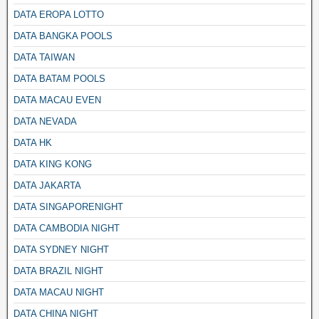
DATA EROPA LOTTO
DATA BANGKA POOLS
DATA TAIWAN
DATA BATAM POOLS
DATA MACAU EVEN
DATA NEVADA
DATA HK
DATA KING KONG
DATA JAKARTA
DATA SINGAPORENIGHT
DATA CAMBODIA NIGHT
DATA SYDNEY NIGHT
DATA BRAZIL NIGHT
DATA MACAU NIGHT
DATA CHINA NIGHT