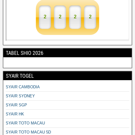
TABEL SHIO 2026
SYAIR TOGEL
SYAIR CAMBODIA
SYAIR SYDNEY
SYAIR SGP
SYAIR HK
SYAIR TOTO MACAU
SYAIR TOTO MACAU 5D