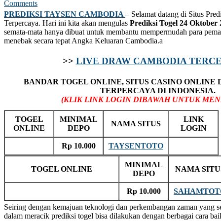
Comments
PREDIKSI TAYSEN CAMBODIA
– Selamat datang di Situs Pred
Terpercaya. Hari ini kita akan mengulas
Prediksi Togel 24 Oktober
semata-mata hanya dibuat untuk membantu mempermudah para pemain
menebak secara tepat Angka Keluaran Cambodia.a
>>
LIVE DRAW CAMBODIA TERC
BANDAR TOGEL ONLINE, SITUS CASINO ONLINE 
TERPERCAYA DI INDONESIA.
(KLIK LINK LOGIN DIBAWAH UNTUK ME
TOGEL
MINIMAL
LINK
NAMA SITUS
ONLINE
DEPO
LOGIN
Rp 10.000
TAYSENTOTO
MINIMAL
TOGEL ONLINE
NAMA SITU
DEPO
Rp 10.000
SAHAMTOT
Seiring dengan kemajuan teknologi dan perkembangan zaman yang se
dalam meracik prediksi togel bisa dilakukan dengan berbagai cara baik