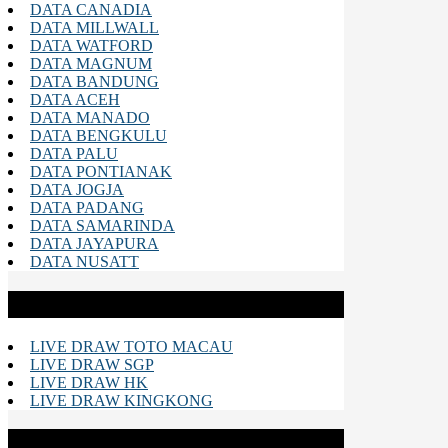
DATA CANADIA
DATA MILLWALL
DATA WATFORD
DATA MAGNUM
DATA BANDUNG
DATA ACEH
DATA MANADO
DATA BENGKULU
DATA PALU
DATA PONTIANAK
DATA JOGJA
DATA PADANG
DATA SAMARINDA
DATA JAYAPURA
DATA NUSATT
LIVE DRAW TERCEPAT
LIVE DRAW TOTO MACAU
LIVE DRAW SGP
LIVE DRAW HK
LIVE DRAW KINGKONG
BANDAR TOGEL ONLINE