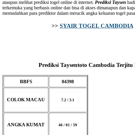
ataupun melihat prediksi togel online di internet.
Prediksi Taysen
hadi
terkemuka yang berbasis online dan bisa di akses dimanapun dan ka
memudahkan para prediktor dalam meracik angka keluaran togel pas
>>
SYAIR TOGEL CAMBODIA
Prediksi Taysentoto Cambodia Terjitu 
BBFS
04398
COLOK MACAU
7.2 / 3.1
ANGKA KUMAT
46 / 01 / 59