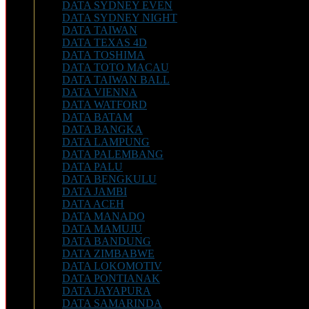
DATA SYDNEY EVEN
DATA SYDNEY NIGHT
DATA TAIWAN
DATA TEXAS 4D
DATA TOSHIMA
DATA TOTO MACAU
DATA TAIWAN BALL
DATA VIENNA
DATA WATFORD
DATA BATAM
DATA BANGKA
DATA LAMPUNG
DATA PALEMBANG
DATA PALU
DATA BENGKULU
DATA JAMBI
DATA ACEH
DATA MANADO
DATA MAMUJU
DATA BANDUNG
DATA ZIMBABWE
DATA LOKOMOTIV
DATA PONTIANAK
DATA JAYAPURA
DATA SAMARINDA