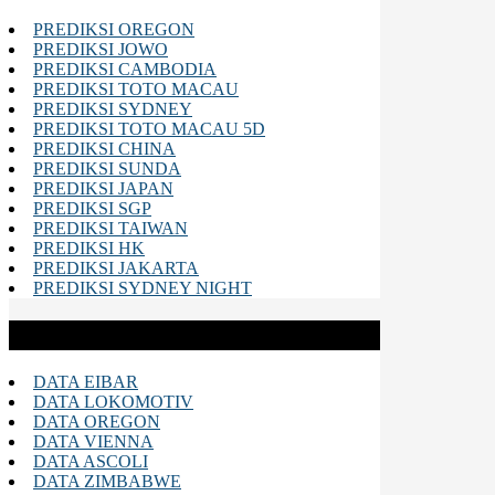
PREDIKSI OREGON
PREDIKSI JOWO
PREDIKSI CAMBODIA
PREDIKSI TOTO MACAU
PREDIKSI SYDNEY
PREDIKSI TOTO MACAU 5D
PREDIKSI CHINA
PREDIKSI SUNDA
PREDIKSI JAPAN
PREDIKSI SGP
PREDIKSI TAIWAN
PREDIKSI HK
PREDIKSI JAKARTA
PREDIKSI SYDNEY NIGHT
DATA TOGEL
DATA EIBAR
DATA LOKOMOTIV
DATA OREGON
DATA VIENNA
DATA ASCOLI
DATA ZIMBABWE