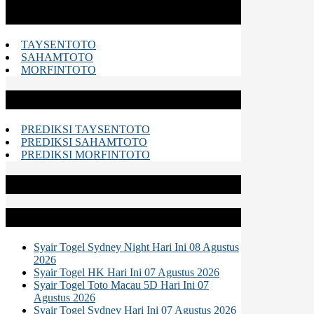
TERPERCAYA
TAYSENTOTO
SAHAMTOTO
MORFINTOTO
PREDIKSI TOGEL ONLINE
PREDIKSI TAYSENTOTO
PREDIKSI SAHAMTOTO
PREDIKSI MORFINTOTO
VISITOR
Pos-pos Terbaru
Syair Togel Sydney Night Hari Ini 08 Agustus
2026
Syair Togel HK Hari Ini 07 Agustus 2026
Syair Togel Toto Macau 5D Hari Ini 07
Agustus 2026
Syair Togel Sydney Hari Ini 07 Agustus 2026