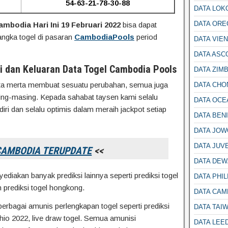
54-63-21-78-30-88
DATA LOK
DATA OR
ambodia Hari Ini 19 Februari 2022
bisa dapat
gka togel di pasaran
CambodiaPools
period
DATA VIE
DATA ASC
ni dan Keluaran Data Togel Cambodia Pools
DATA ZIM
erta merta membuat sesuatu perubahan, semua juga
DATA CHO
ing-masing. Kepada sahabat taysen kami selalu
DATA OCE
iri dan selalu optimis dalam meraih jackpot setiap
DATA BEN
DATA JOW
DATA JUV
CAMBODIA TERUPDATE
<<
DATA DEW
diakan banyak prediksi lainnya seperti prediksi togel
DATA PHIL
n prediksi togel hongkong.
DATA CAM
erbagai amunis perlengkapan togel seperti prediksi
DATA TAI
e shio 2022, live draw togel. Semua amunisi
DATA LEE