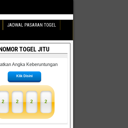
JADWAL PASARAN TOGEL
NOMOR TOGEL JITU