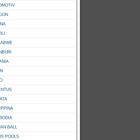
OMOTIV
EGON
NNA
OLI
BABWE
NBURI
ANIA
IN
O
ENTUS
ATA
IPPINA
BODIA
WAN BALL
DS POOLS