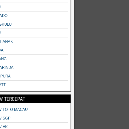
H
NADO
GKULU
U
TIANAK
JA
ANG
ARINDA
APURA
ATT
AW TERCEPAT
W TOTO MACAU
W SGP
W HK