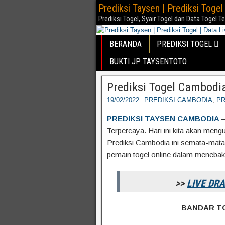
Prediksi Taysen | Prediksi Togel
Prediksi Togel, Syair Togel dan Data Togel 
BERANDA
PREDIKSI TOGEL
BUKTI JP TAYSENTOTO
Prediksi Togel Cambodia
19/02/2022
PREDIKSI CAMBODIA
,
PR
PREDIKSI TAYSEN CAMBODIA
–
Terpercaya. Hari ini kita akan meng
Prediksi Cambodia ini semata-mat
pemain togel online dalam menebak
>>
LIVE DR
BANDAR TO