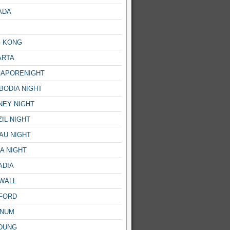
ADA
G KONG
ARTA
GAPORENIGHT
BODIA NIGHT
NEY NIGHT
IL NIGHT
AU NIGHT
A NIGHT
ADIA
LWALL
FORD
GNUM
DUNG