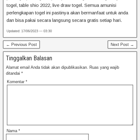
togel, table shio 2022, live draw togel. Semua amunisi
perlengkapan togel ini pastinya akan bermanfaat untuk anda
dan bisa pakai secara langsung secara gratis setiap hari.
Updated: 17/06/2023 — 03:30
← Previous Post
Next Post →
Tinggalkan Balasan
Alamat email Anda tidak akan dipublikasikan.
Ruas yang wajib
ditandai
*
Komentar
*
Nama
*