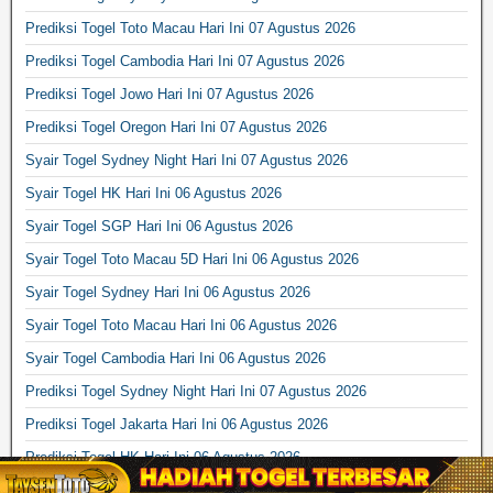
Prediksi Togel Toto Macau Hari Ini 07 Agustus 2026
Prediksi Togel Cambodia Hari Ini 07 Agustus 2026
Prediksi Togel Jowo Hari Ini 07 Agustus 2026
Prediksi Togel Oregon Hari Ini 07 Agustus 2026
Syair Togel Sydney Night Hari Ini 07 Agustus 2026
Syair Togel HK Hari Ini 06 Agustus 2026
Syair Togel SGP Hari Ini 06 Agustus 2026
Syair Togel Toto Macau 5D Hari Ini 06 Agustus 2026
Syair Togel Sydney Hari Ini 06 Agustus 2026
Syair Togel Toto Macau Hari Ini 06 Agustus 2026
Syair Togel Cambodia Hari Ini 06 Agustus 2026
Prediksi Togel Sydney Night Hari Ini 07 Agustus 2026
Prediksi Togel Jakarta Hari Ini 06 Agustus 2026
Prediksi Togel HK Hari Ini 06 Agustus 2026
Prediksi Togel Taiwan Hari Ini 06 Agustus 2026