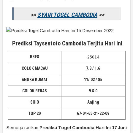
>>
SYAIR TOGEL CAMBODIA
<<
Prediksi Taysentoto Cambodia Terjitu Hari Ini
BBFS
25014
COLOK MACAU
7.3 / 1.6
ANGKA KUMAT
11/ 02 / 85
COLOK BEBAS
9 & 0
SHIO
Anjing
TOP 2D
67-04-65-21-22-09
Semoga racikan
Prediksi Togel Cambodia Hari Ini 17 Juni