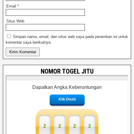
Email
*
Situs Web
Simpan nama, email, dan situs web saya pada peramban ini untuk
komentar saya berikutnya.
NOMOR TOGEL JITU