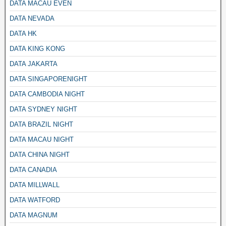
DATA MACAU EVEN
DATA NEVADA
DATA HK
DATA KING KONG
DATA JAKARTA
DATA SINGAPORENIGHT
DATA CAMBODIA NIGHT
DATA SYDNEY NIGHT
DATA BRAZIL NIGHT
DATA MACAU NIGHT
DATA CHINA NIGHT
DATA CANADIA
DATA MILLWALL
DATA WATFORD
DATA MAGNUM