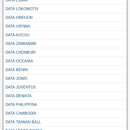
DATA EIBAR
DATA LOKOMOTIV
DATA OREGON
DATA VIENNA
DATA ASCOLI
DATA ZIMBABWE
DATA CHONBURI
DATA OCEANIA
DATA BENIN
DATA JOWO
DATA JUVENTUS
DATA DEWATA
DATA PHILIPPINA
DATA CAMBODIA
DATA TAIWAN BALL