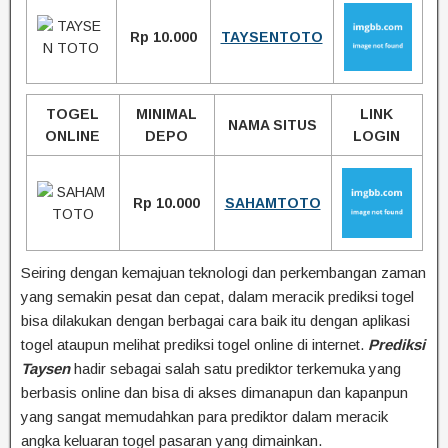
Rp 10.000
TAYSENTOTO
TOGEL
MINIMAL
LINK
NAMA SITUS
ONLINE
DEPO
LOGIN
Rp 10.000
SAHAMTOTO
Seiring dengan kemajuan teknologi dan perkembangan zaman
yang semakin pesat dan cepat, dalam meracik prediksi togel
bisa dilakukan dengan berbagai cara baik itu dengan aplikasi
togel ataupun melihat prediksi togel online di internet.
Prediksi
Taysen
hadir sebagai salah satu prediktor terkemuka yang
berbasis online dan bisa di akses dimanapun dan kapanpun
yang sangat memudahkan para prediktor dalam meracik
angka keluaran togel pasaran yang dimainkan.