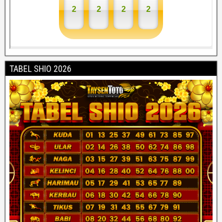
TABEL SHIO 2026