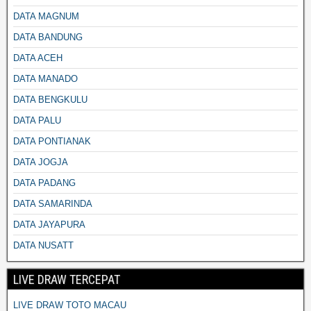
DATA MAGNUM
DATA BANDUNG
DATA ACEH
DATA MANADO
DATA BENGKULU
DATA PALU
DATA PONTIANAK
DATA JOGJA
DATA PADANG
DATA SAMARINDA
DATA JAYAPURA
DATA NUSATT
LIVE DRAW TERCEPAT
LIVE DRAW TOTO MACAU