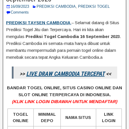
16/09/2023
PREDIKSI CAMBODIA
,
PREDIKSI TOGEL
Comments
PREDIKSI TAYSEN CAMBODIA
– Selamat datang di Situs
Prediksi Togel Jitu dan Terpercaya. Hari ini kita akan
mengulas
Prediksi Togel Cambodia 16 September 2023
.
Prediksi Cambodia ini semata-mata hanya dibuat untuk
membantu mempermudah para pemain togel online dalam
menebak secara tepat Angka Keluaran Cambodia.a
>>
LIVE DRAW CAMBODIA TERCEPAT
<<
BANDAR TOGEL ONLINE, SITUS CASINO ONLINE DAN
SLOT ONLINE TERPERCAYA DI INDONESIA.
(KLIK LINK LOGIN DIBAWAH UNTUK MENDAFTAR)
TOGEL
MINIMAL
LINK
NAMA SITUS
ONLINE
DEPO
LOGIN