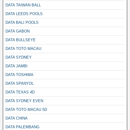
DATA TAIWAN BALL
DATA LEEDS POOLS
DATA BALI POOLS
DATA GABON
DATA BULLSEYE
DATA TOTO MACAU
DATA SYDNEY
DATA JAMBI
DATA TOSHIMA
DATA SPANYOL
DATA TEXAS 4D
DATA SYDNEY EVEN
DATA TOTO MACAU 5D
DATA CHINA
DATA PALEMBANG