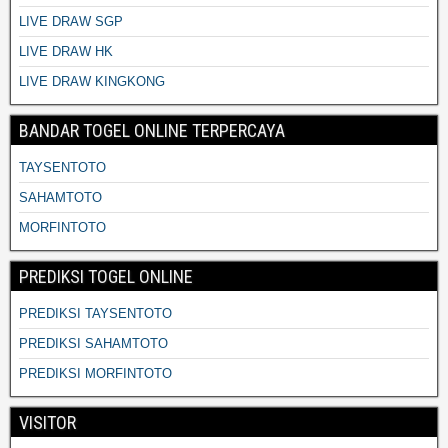
LIVE DRAW SGP
LIVE DRAW HK
LIVE DRAW KINGKONG
BANDAR TOGEL ONLINE TERPERCAYA
TAYSENTOTO
SAHAMTOTO
MORFINTOTO
PREDIKSI TOGEL ONLINE
PREDIKSI TAYSENTOTO
PREDIKSI SAHAMTOTO
PREDIKSI MORFINTOTO
VISITOR