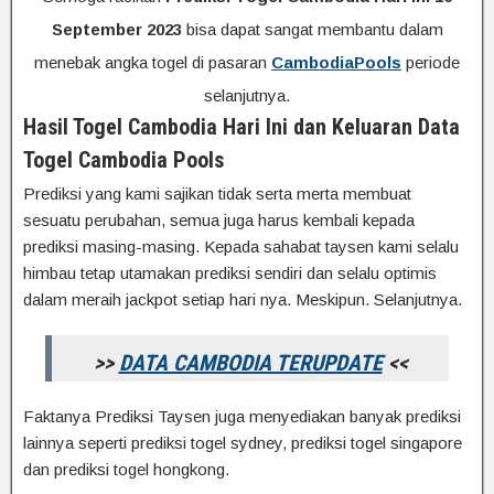
September 2023
bisa dapat sangat membantu dalam
menebak angka togel di pasaran
CambodiaPools
periode
selanjutnya.
Hasil Togel Cambodia Hari Ini dan Keluaran Data
Togel Cambodia Pools
Prediksi yang kami sajikan tidak serta merta membuat
sesuatu perubahan, semua juga harus kembali kepada
prediksi masing-masing. Kepada sahabat taysen kami selalu
himbau tetap utamakan prediksi sendiri dan selalu optimis
dalam meraih jackpot setiap hari nya. Meskipun. Selanjutnya.
>>
DATA CAMBODIA TERUPDATE
<<
Faktanya Prediksi Taysen juga menyediakan banyak prediksi
lainnya seperti prediksi togel sydney, prediksi togel singapore
dan prediksi togel hongkong.