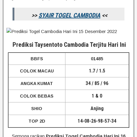
>>
SYAIR TOGEL CAMBODIA
<<
Prediksi Taysentoto Cambodia Terjitu Hari Ini
BBFS
01485
1.7 / 1.5
COLOK MACAU
34 / 85 / 96
ANGKA KUMAT
1 & 0
COLOK BEBAS
Anjing
SHIO
14-08-26-98-57-34
TOP 2D
Semoga racikan
Prediksi Togel Cambodia Hari Ini 16