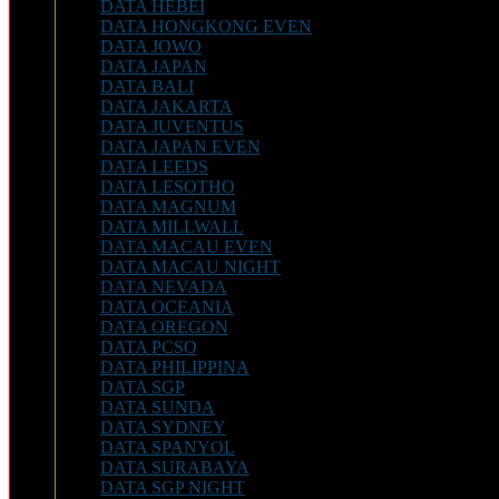
DATA HEBEI
DATA HONGKONG EVEN
DATA JOWO
DATA JAPAN
DATA BALI
DATA JAKARTA
DATA JUVENTUS
DATA JAPAN EVEN
DATA LEEDS
DATA LESOTHO
DATA MAGNUM
DATA MILLWALL
DATA MACAU EVEN
DATA MACAU NIGHT
DATA NEVADA
DATA OCEANIA
DATA OREGON
DATA PCSO
DATA PHILIPPINA
DATA SGP
DATA SUNDA
DATA SYDNEY
DATA SPANYOL
DATA SURABAYA
DATA SGP NIGHT