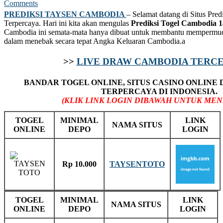
Comments
PREDIKSI TAYSEN CAMBODIA
– Selamat datang di Situs Pred
Terpercaya. Hari ini kita akan mengulas
Prediksi Togel Cambodia 1
Cambodia ini semata-mata hanya dibuat untuk membantu mempermuda
dalam menebak secara tepat Angka Keluaran Cambodia.a
>>
LIVE DRAW CAMBODIA TERC
BANDAR TOGEL ONLINE, SITUS CASINO ONLINE 
TERPERCAYA DI INDONESIA.
(KLIK LINK LOGIN DIBAWAH UNTUK ME
TOGEL
MINIMAL
LINK
NAMA SITUS
ONLINE
DEPO
LOGIN
Rp 10.000
TAYSENTOTO
TOGEL
MINIMAL
LINK
NAMA SITUS
ONLINE
DEPO
LOGIN