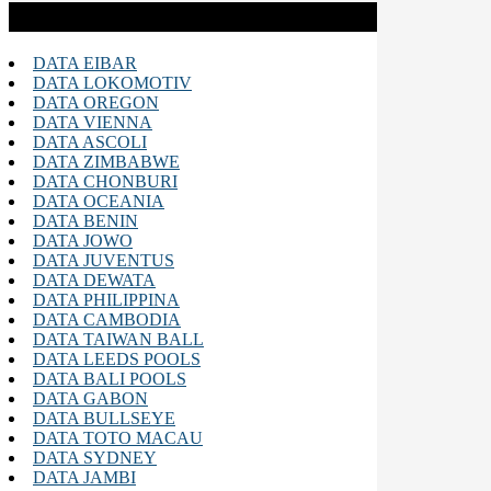
DATA TOGEL
DATA EIBAR
DATA LOKOMOTIV
DATA OREGON
DATA VIENNA
DATA ASCOLI
DATA ZIMBABWE
DATA CHONBURI
DATA OCEANIA
DATA BENIN
DATA JOWO
DATA JUVENTUS
DATA DEWATA
DATA PHILIPPINA
DATA CAMBODIA
DATA TAIWAN BALL
DATA LEEDS POOLS
DATA BALI POOLS
DATA GABON
DATA BULLSEYE
DATA TOTO MACAU
DATA SYDNEY
DATA JAMBI