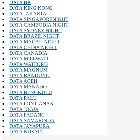
DATA HK
DATA KING KONG
DATA JAKARTA
DATA SINGAPORENIGHT
DATA CAMBODIA NIGHT
DATA SYDNEY NIGHT
DATA BRAZIL NIGHT
DATA MACAU NIGHT
DATA CHINA NIGHT
DATA CANADIA
DATA MILLWALL
DATA WATFORD
DATA MAGNUM
DATA BANDUNG
DATA ACEH
DATA MANADO
DATA BENGKULU
DATA PALU
DATA PONTIANAK
DATA JOGJA
DATA PADANG
DATA SAMARINDA
DATA JAYAPURA
DATA NUSATT