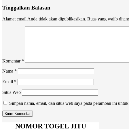
Tinggalkan Balasan
Alamat email Anda tidak akan dipublikasikan.
Ruas yang wajib ditan
Komentar
*
Nama
*
Email
*
Situs Web
Simpan nama, email, dan situs web saya pada peramban ini untuk
NOMOR TOGEL JITU