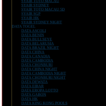
SYAIR TOTO MACAU
SYAIR SYDNEY
SYAIR TOTO MACAU 5D
SYAIR SGP
SYAIR HK
SYAIR SYDNEY NIGHT
DATA TOGEL
DATA ASCOLI
DATA BENIN
DATA BULLSEYE
DATA BELARUSIA
DATA BRAZIL NIGHT
DATA CHINA
DATA CANADIA
DATA CAMBODIA
DATA CHONBURI
DATA CHINA NIGHT
DATA CAMBODIA NIGHT
DATA CHONBURI NIGHT
DATA DEWATA
DATA EIBAR
DATA EROPA LOTTO
DATA GABON
DATA HK
DATA KING KONG POOLS