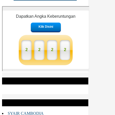
TABEL SHIO 2026
SYAIR TOGEL
SYAIR CAMBODIA