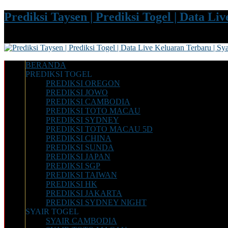
Prediksi Taysen | Prediksi Togel | Data Li
Prediksi Togel, Syair Togel dan Data Togel Terupdate 2026
BERANDA
PREDIKSI TOGEL
PREDIKSI OREGON
PREDIKSI JOWO
PREDIKSI CAMBODIA
PREDIKSI TOTO MACAU
PREDIKSI SYDNEY
PREDIKSI TOTO MACAU 5D
PREDIKSI CHINA
PREDIKSI SUNDA
PREDIKSI JAPAN
PREDIKSI SGP
PREDIKSI TAIWAN
PREDIKSI HK
PREDIKSI JAKARTA
PREDIKSI SYDNEY NIGHT
SYAIR TOGEL
SYAIR CAMBODIA