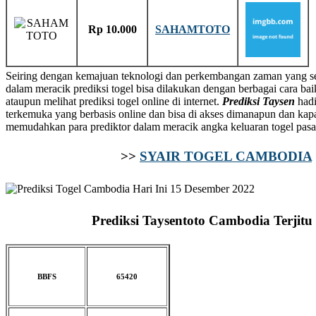
Rp 10.000
SAHAMTOTO
Seiring dengan kemajuan teknologi dan perkembangan zaman yang se
dalam meracik prediksi togel bisa dilakukan dengan berbagai cara baik
ataupun melihat prediksi togel online di internet.
Prediksi Taysen
hadi
terkemuka yang berbasis online dan bisa di akses dimanapun dan ka
memudahkan para prediktor dalam meracik angka keluaran togel pas
>>
SYAIR TOGEL CAMBODIA
Prediksi Taysentoto Cambodia Terjitu 
BBFS
65420