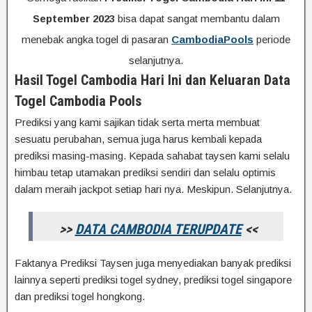
September 2023
bisa dapat sangat membantu dalam
menebak angka togel di pasaran
CambodiaPools
periode
selanjutnya.
Hasil Togel Cambodia Hari Ini dan Keluaran Data
Togel Cambodia Pools
Prediksi yang kami sajikan tidak serta merta membuat
sesuatu perubahan, semua juga harus kembali kepada
prediksi masing-masing. Kepada sahabat taysen kami selalu
himbau tetap utamakan prediksi sendiri dan selalu optimis
dalam meraih jackpot setiap hari nya. Meskipun. Selanjutnya.
>>
DATA CAMBODIA TERUPDATE
<<
Faktanya Prediksi Taysen juga menyediakan banyak prediksi
lainnya seperti prediksi togel sydney, prediksi togel singapore
dan prediksi togel hongkong.