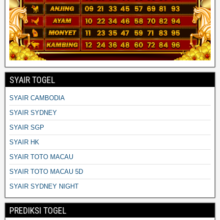
SYAIR TOGEL
SYAIR CAMBODIA
SYAIR SYDNEY
SYAIR SGP
SYAIR HK
SYAIR TOTO MACAU
SYAIR TOTO MACAU 5D
SYAIR SYDNEY NIGHT
PREDIKSI TOGEL