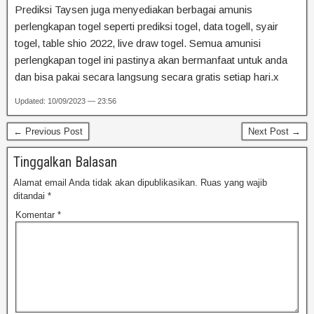
Prediksi Taysen juga menyediakan berbagai amunis
perlengkapan togel seperti prediksi togel, data togell, syair
togel, table shio 2022, live draw togel. Semua amunisi
perlengkapan togel ini pastinya akan bermanfaat untuk anda
dan bisa pakai secara langsung secara gratis setiap hari.x
Updated: 10/09/2023 — 23:56
← Previous Post
Next Post →
Tinggalkan Balasan
Alamat email Anda tidak akan dipublikasikan.
Ruas yang wajib
ditandai
*
Komentar
*