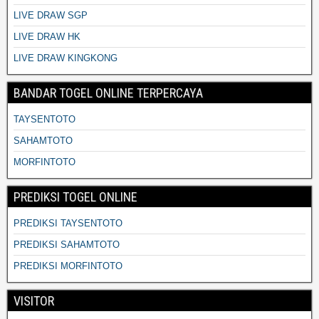
LIVE DRAW SGP
LIVE DRAW HK
LIVE DRAW KINGKONG
BANDAR TOGEL ONLINE TERPERCAYA
TAYSENTOTO
SAHAMTOTO
MORFINTOTO
PREDIKSI TOGEL ONLINE
PREDIKSI TAYSENTOTO
PREDIKSI SAHAMTOTO
PREDIKSI MORFINTOTO
VISITOR