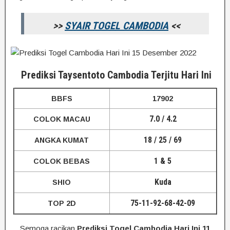
>>
SYAIR TOGEL CAMBODIA
<<
Prediksi Taysentoto Cambodia Terjitu Hari Ini
BBFS
17902
7.0 / 4.2
COLOK MACAU
18 / 25 / 69
ANGKA KUMAT
1 & 5
COLOK BEBAS
Kuda
SHIO
75-11-92-68-42-09
TOP 2D
Semoga racikan
Prediksi Togel Cambodia Hari Ini 11