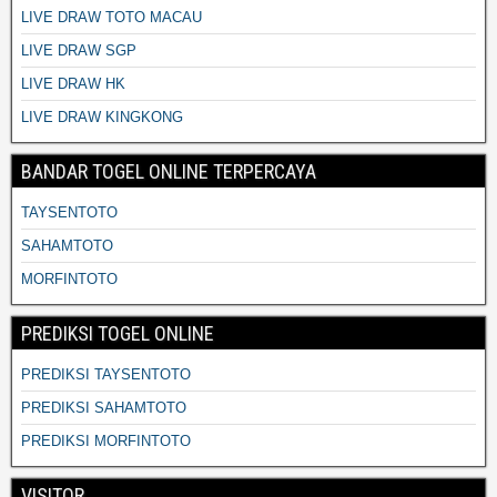
LIVE DRAW TOTO MACAU
LIVE DRAW SGP
LIVE DRAW HK
LIVE DRAW KINGKONG
BANDAR TOGEL ONLINE TERPERCAYA
TAYSENTOTO
SAHAMTOTO
MORFINTOTO
PREDIKSI TOGEL ONLINE
PREDIKSI TAYSENTOTO
PREDIKSI SAHAMTOTO
PREDIKSI MORFINTOTO
VISITOR