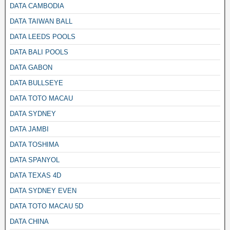
DATA CAMBODIA
DATA TAIWAN BALL
DATA LEEDS POOLS
DATA BALI POOLS
DATA GABON
DATA BULLSEYE
DATA TOTO MACAU
DATA SYDNEY
DATA JAMBI
DATA TOSHIMA
DATA SPANYOL
DATA TEXAS 4D
DATA SYDNEY EVEN
DATA TOTO MACAU 5D
DATA CHINA