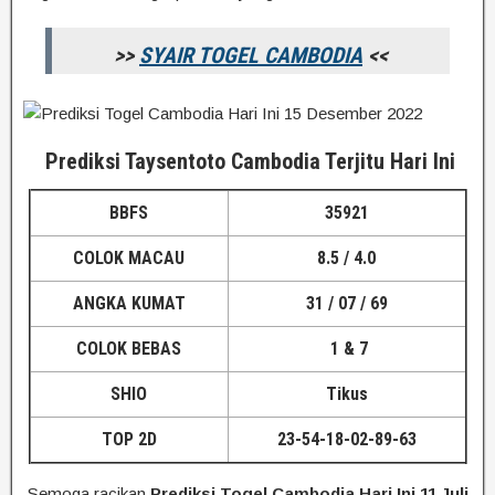
>>
SYAIR TOGEL CAMBODIA
<<
Prediksi Taysentoto Cambodia Terjitu Hari Ini
BBFS
35921
COLOK MACAU
8.5 / 4.0
ANGKA KUMAT
31 / 07 / 69
COLOK BEBAS
1 & 7
SHIO
Tikus
TOP 2D
23-54-18-02-89-63
Semoga racikan
Prediksi Togel Cambodia Hari Ini 11 Juli