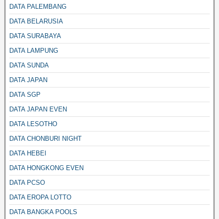
DATA PALEMBANG
DATA BELARUSIA
DATA SURABAYA
DATA LAMPUNG
DATA SUNDA
DATA JAPAN
DATA SGP
DATA JAPAN EVEN
DATA LESOTHO
DATA CHONBURI NIGHT
DATA HEBEI
DATA HONGKONG EVEN
DATA PCSO
DATA EROPA LOTTO
DATA BANGKA POOLS