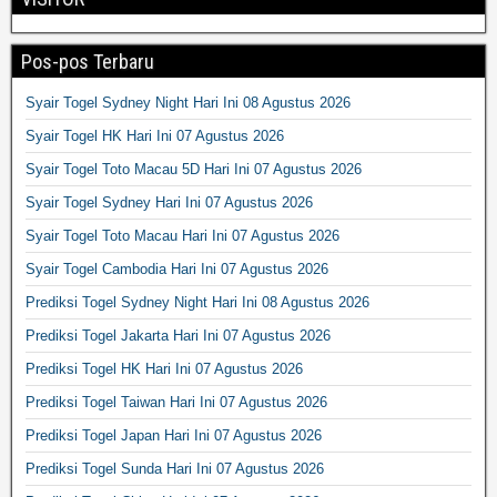
Pos-pos Terbaru
Syair Togel Sydney Night Hari Ini 08 Agustus 2026
Syair Togel HK Hari Ini 07 Agustus 2026
Syair Togel Toto Macau 5D Hari Ini 07 Agustus 2026
Syair Togel Sydney Hari Ini 07 Agustus 2026
Syair Togel Toto Macau Hari Ini 07 Agustus 2026
Syair Togel Cambodia Hari Ini 07 Agustus 2026
Prediksi Togel Sydney Night Hari Ini 08 Agustus 2026
Prediksi Togel Jakarta Hari Ini 07 Agustus 2026
Prediksi Togel HK Hari Ini 07 Agustus 2026
Prediksi Togel Taiwan Hari Ini 07 Agustus 2026
Prediksi Togel Japan Hari Ini 07 Agustus 2026
Prediksi Togel Sunda Hari Ini 07 Agustus 2026