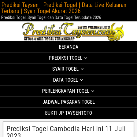
Prediksi Taysen | Prediksi Togel | Data Live Keluaran
Terbaru | Syair Togel Akurat 2026
Prediksi Togel, Syair Togel dan Data Togel Terupdate 2026
BERANDA
PREDIKSI TOGEL
SYAIR TOGEL
DATA TOGEL
PERLENGKAPAN TOGEL
JADWAL PASARAN TOGEL
BUKTI JP TAYSENTOTO
Prediksi Togel Cambodia Hari Ini 11 Juli
2023