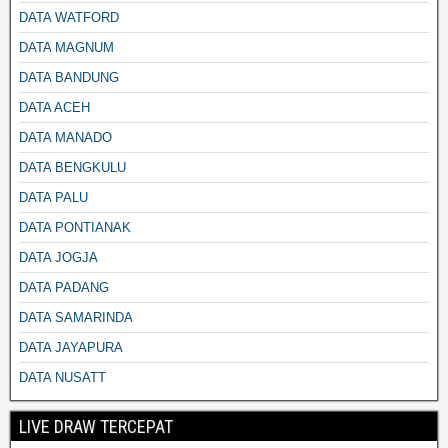
DATA WATFORD
DATA MAGNUM
DATA BANDUNG
DATA ACEH
DATA MANADO
DATA BENGKULU
DATA PALU
DATA PONTIANAK
DATA JOGJA
DATA PADANG
DATA SAMARINDA
DATA JAYAPURA
DATA NUSATT
LIVE DRAW TERCEPAT