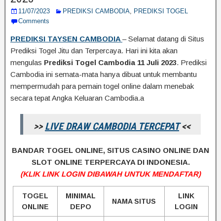
11/07/2023
PREDIKSI CAMBODIA
,
PREDIKSI TOGEL
Comments
PREDIKSI TAYSEN CAMBODIA
– Selamat datang di Situs
Prediksi Togel Jitu dan Terpercaya. Hari ini kita akan
mengulas
Prediksi Togel Cambodia 11 Juli 2023
. Prediksi
Cambodia ini semata-mata hanya dibuat untuk membantu
mempermudah para pemain togel online dalam menebak
secara tepat Angka Keluaran Cambodia.a
>>
LIVE DRAW CAMBODIA TERCEPAT
<<
BANDAR TOGEL ONLINE, SITUS CASINO ONLINE DAN
SLOT ONLINE TERPERCAYA DI INDONESIA.
(KLIK LINK LOGIN DIBAWAH UNTUK MENDAFTAR)
TOGEL
MINIMAL
LINK
NAMA SITUS
ONLINE
DEPO
LOGIN