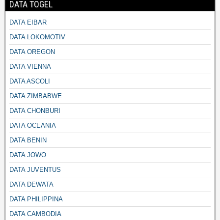
DATA TOGEL
DATA EIBAR
DATA LOKOMOTIV
DATA OREGON
DATA VIENNA
DATA ASCOLI
DATA ZIMBABWE
DATA CHONBURI
DATA OCEANIA
DATA BENIN
DATA JOWO
DATA JUVENTUS
DATA DEWATA
DATA PHILIPPINA
DATA CAMBODIA