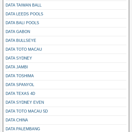
DATA TAIWAN BALL
DATA LEEDS POOLS
DATA BALI POOLS
DATA GABON
DATA BULLSEYE
DATA TOTO MACAU
DATA SYDNEY
DATA JAMBI
DATA TOSHIMA
DATA SPANYOL
DATA TEXAS 4D
DATA SYDNEY EVEN
DATA TOTO MACAU 5D
DATA CHINA
DATA PALEMBANG