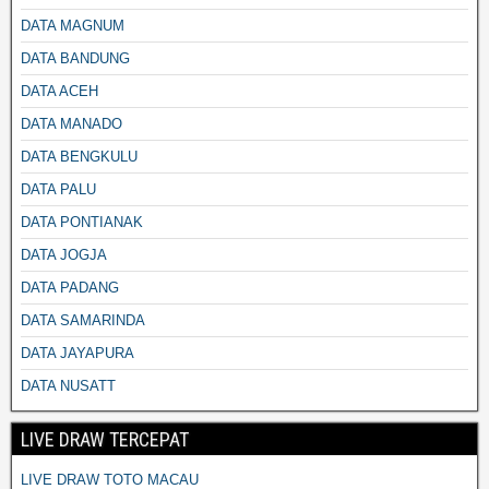
DATA MAGNUM
DATA BANDUNG
DATA ACEH
DATA MANADO
DATA BENGKULU
DATA PALU
DATA PONTIANAK
DATA JOGJA
DATA PADANG
DATA SAMARINDA
DATA JAYAPURA
DATA NUSATT
LIVE DRAW TERCEPAT
LIVE DRAW TOTO MACAU