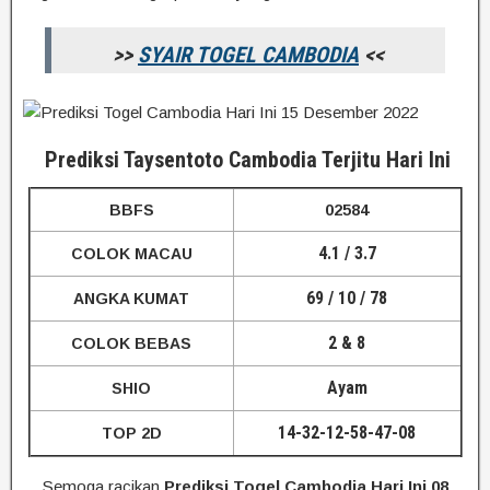
>>
SYAIR TOGEL CAMBODIA
<<
Prediksi Taysentoto Cambodia Terjitu Hari Ini
BBFS
02584
4.1 / 3.7
COLOK MACAU
69 / 10 / 78
ANGKA KUMAT
2 & 8
COLOK BEBAS
Ayam
SHIO
14-32-12-58-47-08
TOP 2D
Semoga racikan
Prediksi Togel Cambodia Hari Ini 08