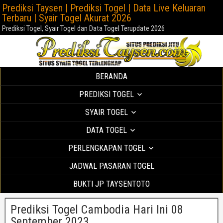
Prediksi Taysen | Prediksi Togel | Data Live Keluaran
Terbaru | Syair Togel Akurat 2026
Prediksi Togel, Syair Togel dan Data Togel Terupdate 2026
BERANDA
PREDIKSI TOGEL
SYAIR TOGEL
DATA TOGEL
PERLENGKAPAN TOGEL
JADWAL PASARAN TOGEL
BUKTI JP TAYSENTOTO
Prediksi Togel Cambodia Hari Ini 08
September 2023