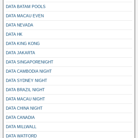
DATA BATAM POOLS
DATA MACAU EVEN
DATA NEVADA
DATA HK
DATA KING KONG
DATA JAKARTA
DATA SINGAPORENIGHT
DATA CAMBODIA NIGHT
DATA SYDNEY NIGHT
DATA BRAZIL NIGHT
DATA MACAU NIGHT
DATA CHINA NIGHT
DATA CANADIA
DATA MILLWALL
DATA WATFORD