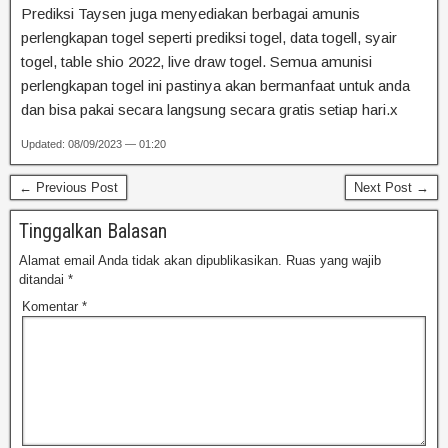
Prediksi Taysen juga menyediakan berbagai amunis
perlengkapan togel seperti prediksi togel, data togell, syair
togel, table shio 2022, live draw togel. Semua amunisi
perlengkapan togel ini pastinya akan bermanfaat untuk anda
dan bisa pakai secara langsung secara gratis setiap hari.x
Updated: 08/09/2023 — 01:20
← Previous Post
Next Post →
Tinggalkan Balasan
Alamat email Anda tidak akan dipublikasikan.
Ruas yang wajib
ditandai
*
Komentar
*