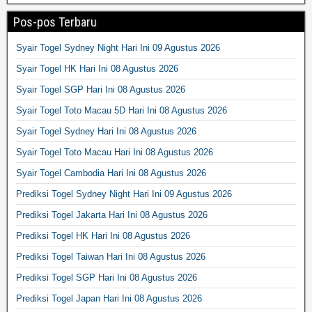
Pos-pos Terbaru
Syair Togel Sydney Night Hari Ini 09 Agustus 2026
Syair Togel HK Hari Ini 08 Agustus 2026
Syair Togel SGP Hari Ini 08 Agustus 2026
Syair Togel Toto Macau 5D Hari Ini 08 Agustus 2026
Syair Togel Sydney Hari Ini 08 Agustus 2026
Syair Togel Toto Macau Hari Ini 08 Agustus 2026
Syair Togel Cambodia Hari Ini 08 Agustus 2026
Prediksi Togel Sydney Night Hari Ini 09 Agustus 2026
Prediksi Togel Jakarta Hari Ini 08 Agustus 2026
Prediksi Togel HK Hari Ini 08 Agustus 2026
Prediksi Togel Taiwan Hari Ini 08 Agustus 2026
Prediksi Togel SGP Hari Ini 08 Agustus 2026
Prediksi Togel Japan Hari Ini 08 Agustus 2026