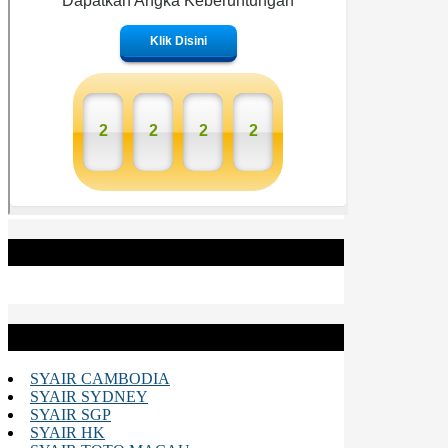
TABEL SHIO 2026
SYAIR TOGEL
SYAIR CAMBODIA
SYAIR SYDNEY
SYAIR SGP
SYAIR HK