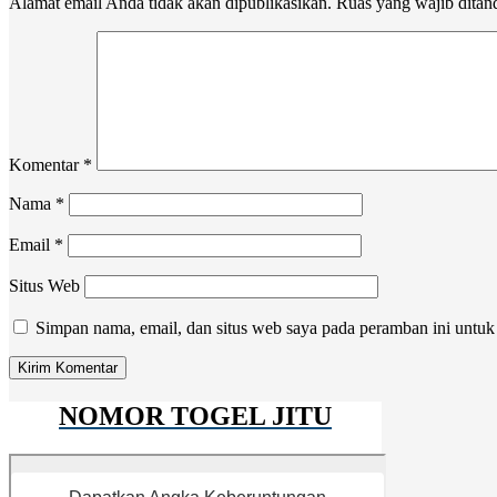
Alamat email Anda tidak akan dipublikasikan.
Ruas yang wajib ditan
Komentar
*
Nama
*
Email
*
Situs Web
Simpan nama, email, dan situs web saya pada peramban ini untuk
NOMOR TOGEL JITU