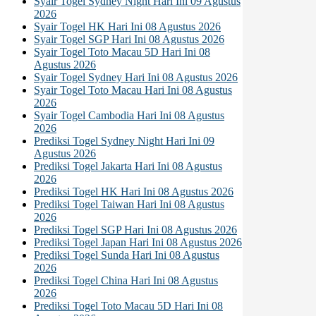
Syair Togel Sydney Night Hari Ini 09 Agustus
2026
Syair Togel HK Hari Ini 08 Agustus 2026
Syair Togel SGP Hari Ini 08 Agustus 2026
Syair Togel Toto Macau 5D Hari Ini 08
Agustus 2026
Syair Togel Sydney Hari Ini 08 Agustus 2026
Syair Togel Toto Macau Hari Ini 08 Agustus
2026
Syair Togel Cambodia Hari Ini 08 Agustus
2026
Prediksi Togel Sydney Night Hari Ini 09
Agustus 2026
Prediksi Togel Jakarta Hari Ini 08 Agustus
2026
Prediksi Togel HK Hari Ini 08 Agustus 2026
Prediksi Togel Taiwan Hari Ini 08 Agustus
2026
Prediksi Togel SGP Hari Ini 08 Agustus 2026
Prediksi Togel Japan Hari Ini 08 Agustus 2026
Prediksi Togel Sunda Hari Ini 08 Agustus
2026
Prediksi Togel China Hari Ini 08 Agustus
2026
Prediksi Togel Toto Macau 5D Hari Ini 08