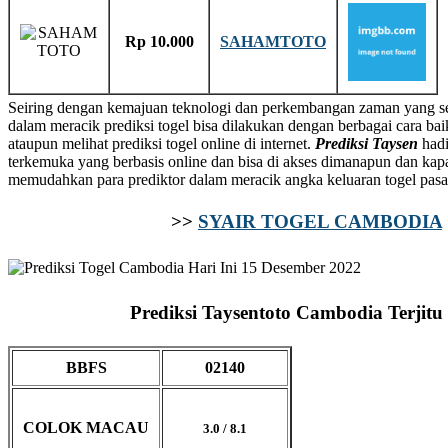
Rp 10.000
SAHAMTOTO
Seiring dengan kemajuan teknologi dan perkembangan zaman yang se
dalam meracik prediksi togel bisa dilakukan dengan berbagai cara baik
ataupun melihat prediksi togel online di internet.
Prediksi Taysen
hadi
terkemuka yang berbasis online dan bisa di akses dimanapun dan ka
memudahkan para prediktor dalam meracik angka keluaran togel pas
>>
SYAIR TOGEL CAMBODIA
Prediksi Taysentoto Cambodia Terjitu 
BBFS
02140
COLOK MACAU
3.0 / 8.1