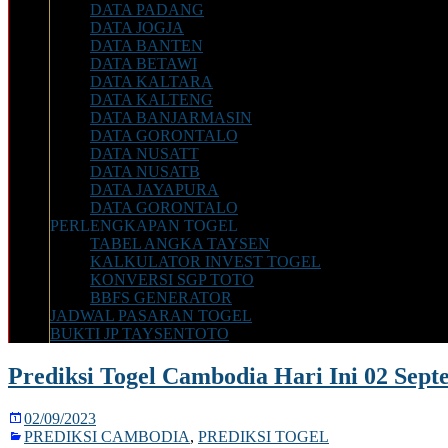
DATA PADANG
DATA JOGJA
DATA BANTEN
DATA BETAWI
DATA KALTARA
DATA KALTENG
DATA BANJARMASIN
DATA GORONTALO
DATA NUSATT
DATA NUSATB
DATA JAYAPURA
DATA GORONTALO
PERLENGKAPAN TOGEL
TABEL ANGKA TAYSEN
KALKULATOR INVEST TOGEL
KONVERSI SGP TOTO
BBFS GENERATOR
JADWAL PASARAN TOGEL
BUKTI JP TAYSENTOTO
Prediksi Togel Cambodia Hari Ini 02 Sep
02/09/2023
PREDIKSI CAMBODIA
,
PREDIKSI TOGEL