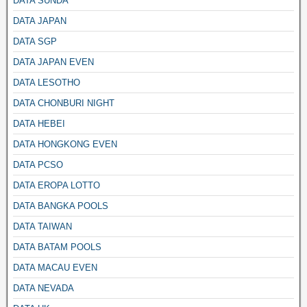
DATA SUNDA
DATA JAPAN
DATA SGP
DATA JAPAN EVEN
DATA LESOTHO
DATA CHONBURI NIGHT
DATA HEBEI
DATA HONGKONG EVEN
DATA PCSO
DATA EROPA LOTTO
DATA BANGKA POOLS
DATA TAIWAN
DATA BATAM POOLS
DATA MACAU EVEN
DATA NEVADA