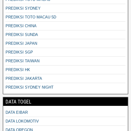
PREDIKSI SYDNEY
PREDIKSI TOTO MACAU 5D
PREDIKSI CHINA
PREDIKSI SUNDA
PREDIKSI JAPAN
PREDIKSI SGP
PREDIKSI TAIWAN
PREDIKSI HK
PREDIKSI JAKARTA
PREDIKSI SYDNEY NIGHT
DATA TOGEL
DATA EIBAR
DATA LOKOMOTIV
DATA OREGON