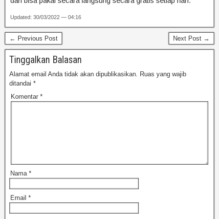
dan bisa pakai secara langsung secara gratis setiap hari.
Updated: 30/03/2022 — 04:16
← Previous Post
Next Post →
Tinggalkan Balasan
Alamat email Anda tidak akan dipublikasikan.
Ruas yang wajib
ditandai
*
Komentar
*
Nama
*
Email
*