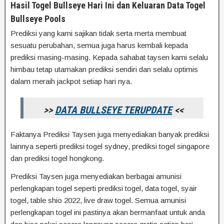
Hasil Togel Bullseye Hari Ini dan Keluaran Data Togel
Bullseye Pools
Prediksi yang kami sajikan tidak serta merta membuat
sesuatu perubahan, semua juga harus kembali kepada
prediksi masing-masing. Kepada sahabat taysen kami selalu
himbau tetap utamakan prediksi sendiri dan selalu optimis
dalam meraih jackpot setiap hari nya.
>>
DATA BULLSEYE TERUPDATE
<<
Faktanya Prediksi Taysen juga menyediakan banyak prediksi
lainnya seperti prediksi togel sydney, prediksi togel singapore
dan prediksi togel hongkong.
Prediksi Taysen juga menyediakan berbagai amunisi
perlengkapan togel seperti prediksi togel, data togel, syair
togel, table shio 2022, live draw togel. Semua amunisi
perlengkapan togel ini pastinya akan bermanfaat untuk anda