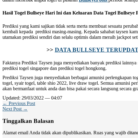
Hasil Togel Bullseye Hari Ini dan Keluaran Data Togel Bullseye 
Prediksi yang kami sajikan tidak serta merta membuat sesuatu peruba
kembali kepada prediksi masing-masing. Kepada sahabat taysen kami
utamakan prediksi sendiri dan selalu optimis dalam meraih jackpot set
>>
DATA BULLSEYE TERUPDA
Faktanya Prediksi Taysen juga menyediakan banyak prediksi lainnya se
prediksi togel singapore dan prediksi togel hongkong.
Prediksi Taysen juga menyediakan berbagai amunisi perlengkapan togel
togel, syair togel, table shio 2022, live draw togel. Semua amunisi pe
akan bermanfaat untuk anda dan bisa pakai secara langsung secara grat
Updated: 29/03/2022 — 04:07
← Previous Post
Next Post →
Tinggalkan Balasan
Alamat email Anda tidak akan dipublikasikan.
Ruas yang wajib ditan