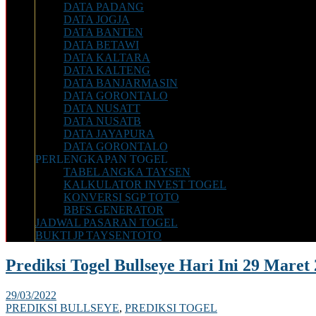
DATA PADANG
DATA JOGJA
DATA BANTEN
DATA BETAWI
DATA KALTARA
DATA KALTENG
DATA BANJARMASIN
DATA GORONTALO
DATA NUSATT
DATA NUSATB
DATA JAYAPURA
DATA GORONTALO
PERLENGKAPAN TOGEL
TABEL ANGKA TAYSEN
KALKULATOR INVEST TOGEL
KONVERSI SGP TOTO
BBFS GENERATOR
JADWAL PASARAN TOGEL
BUKTI JP TAYSENTOTO
Prediksi Togel Bullseye Hari Ini 29 Maret
29/03/2022
PREDIKSI BULLSEYE
,
PREDIKSI TOGEL