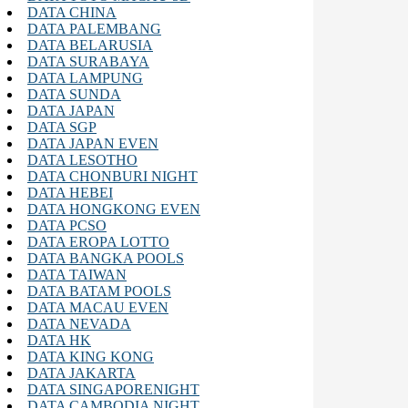
DATA CHINA
DATA PALEMBANG
DATA BELARUSIA
DATA SURABAYA
DATA LAMPUNG
DATA SUNDA
DATA JAPAN
DATA SGP
DATA JAPAN EVEN
DATA LESOTHO
DATA CHONBURI NIGHT
DATA HEBEI
DATA HONGKONG EVEN
DATA PCSO
DATA EROPA LOTTO
DATA BANGKA POOLS
DATA TAIWAN
DATA BATAM POOLS
DATA MACAU EVEN
DATA NEVADA
DATA HK
DATA KING KONG
DATA JAKARTA
DATA SINGAPORENIGHT
DATA CAMBODIA NIGHT