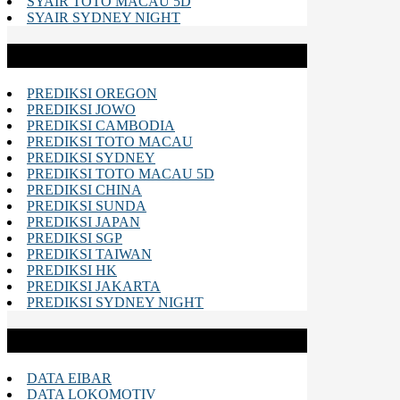
SYAIR TOTO MACAU 5D
SYAIR SYDNEY NIGHT
PREDIKSI TOGEL
PREDIKSI OREGON
PREDIKSI JOWO
PREDIKSI CAMBODIA
PREDIKSI TOTO MACAU
PREDIKSI SYDNEY
PREDIKSI TOTO MACAU 5D
PREDIKSI CHINA
PREDIKSI SUNDA
PREDIKSI JAPAN
PREDIKSI SGP
PREDIKSI TAIWAN
PREDIKSI HK
PREDIKSI JAKARTA
PREDIKSI SYDNEY NIGHT
DATA TOGEL
DATA EIBAR
DATA LOKOMOTIV