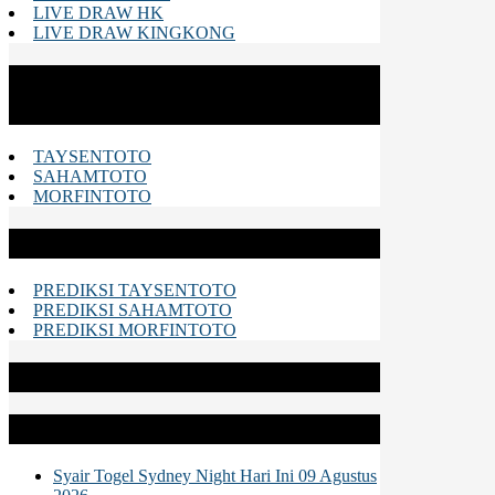
LIVE DRAW HK
LIVE DRAW KINGKONG
BANDAR TOGEL ONLINE
TERPERCAYA
TAYSENTOTO
SAHAMTOTO
MORFINTOTO
PREDIKSI TOGEL ONLINE
PREDIKSI TAYSENTOTO
PREDIKSI SAHAMTOTO
PREDIKSI MORFINTOTO
VISITOR
Pos-pos Terbaru
Syair Togel Sydney Night Hari Ini 09 Agustus