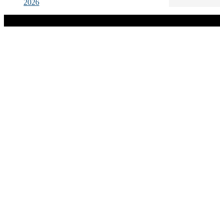
2026
Prediksi Togel, Data Live Keluaran Terbaru, Syair Togel Akurat © 2