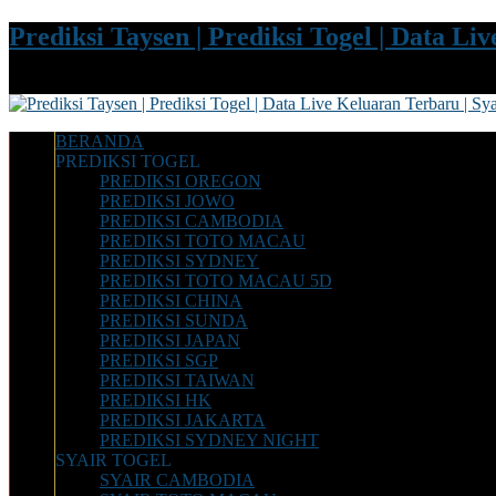
Prediksi Taysen | Prediksi Togel | Data Li
Prediksi Togel, Syair Togel dan Data Togel Terupdate 2026
BERANDA
PREDIKSI TOGEL
PREDIKSI OREGON
PREDIKSI JOWO
PREDIKSI CAMBODIA
PREDIKSI TOTO MACAU
PREDIKSI SYDNEY
PREDIKSI TOTO MACAU 5D
PREDIKSI CHINA
PREDIKSI SUNDA
PREDIKSI JAPAN
PREDIKSI SGP
PREDIKSI TAIWAN
PREDIKSI HK
PREDIKSI JAKARTA
PREDIKSI SYDNEY NIGHT
SYAIR TOGEL
SYAIR CAMBODIA