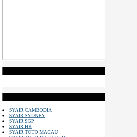
TABEL SHIO 2026
SYAIR TOGEL
SYAIR CAMBODIA
SYAIR SYDNEY
SYAIR SGP
SYAIR HK
SYAIR TOTO MACAU