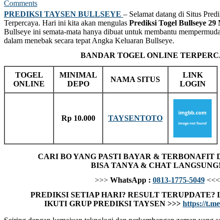
Comments
PREDIKSI TAYSEN BULLSEYE
– Selamat datang di Situs Predi
Terpercaya. Hari ini kita akan mengulas
Prediksi Togel Bullseye 29
Bullseye ini semata-mata hanya dibuat untuk membantu mempermudah
dalam menebak secara tepat Angka Keluaran Bullseye.
BANDAR TOGEL ONLINE TERPERC
TOGEL
MINIMAL
LINK
NAMA SITUS
ONLINE
DEPO
LOGIN
Rp 10.000
TAYSENTOTO
CARI BO YANG PASTI BAYAR & TERBONAFIT 
BISA TANYA & CHAT LANGSUNG!
>>>
WhatsApp :
0813-1775-5049
<<<
PREDIKSI SETIAP HARI? RESULT TERUPDATE?
IKUTI GRUP PREDIKSI TAYSEN >>>
https://t.m