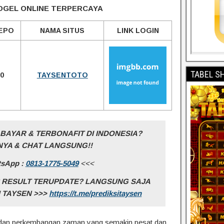
GEL ONLINE TERPERCAYA
DEPO
NAMA SITUS
LINK LOGIN
TABEL SH
00
TAYSENTOTO
 BAYAR & TERBONAFIT DI INDONESIA?
NYA & CHAT LANGSUNG!!
sApp :
0813-1775-5049
<<<
I? RESULT TERUPDATE? LANGSUNG SAJA
I TAYSEN >>>
https://t.me/prediksitaysen
i dan perkembangan zaman yang semakin pesat dan