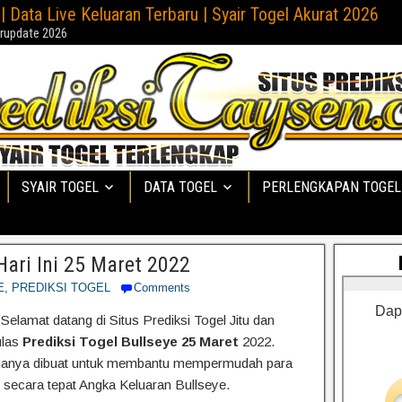
 | Data Live Keluaran Terbaru | Syair Togel Akurat 2026
Terupdate 2026
SYAIR TOGEL
DATA TOGEL
PERLENGKAPAN TOGEL
Hari Ini 25 Maret 2022
E
,
PREDIKSI TOGEL
Comments
 Selamat datang di Situs Prediksi Togel Jitu dan
ulas
Prediksi Togel Bullseye 25 Maret
2022.
a hanya dibuat untuk membantu mempermudah para
 secara tepat Angka Keluaran Bullseye.