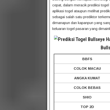
cepat, dalam meracik prediksi togel
aplikasi togel ataupun melihat prediks
sebagai salah satu prediktor terkem
dimanapun dan kapanpun yang sang
keluaran togel pasaran yang dimain
Bull
BBFS
COLOK MACAU
ANGKA KUMAT
COLOK BEBAS
SHIO
TOP 2D