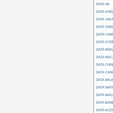
DATA HK
DATA KIN
DATA JAK
DATA SIN
DATA CAM
DATA SYD
DATA BRAZ
DATA MAC
DATA CHIN
DATA CAN
DATA MIL
DATA WAT
DATA MA
DATA BAN
DATA ACE