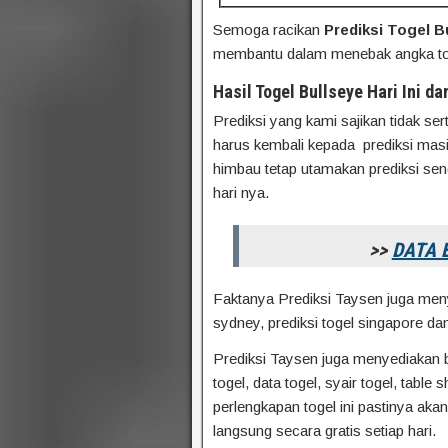
Semoga racikan
Prediksi Togel Bu
membantu dalam menebak angka to
Hasil Togel Bullseye Hari Ini d
Prediksi yang kami sajikan tidak s
harus kembali kepada prediksi mas
himbau tetap utamakan prediksi send
hari nya.
>>
DATA 
Faktanya Prediksi Taysen juga menye
sydney, prediksi togel singapore da
Prediksi Taysen juga menyediakan b
togel, data togel, syair togel, table
perlengkapan togel ini pastinya aka
langsung secara gratis setiap hari.