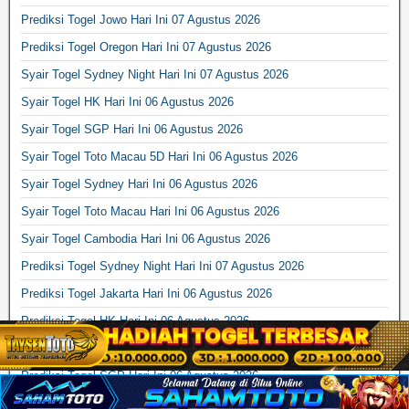
Prediksi Togel Jowo Hari Ini 07 Agustus 2026
Prediksi Togel Oregon Hari Ini 07 Agustus 2026
Syair Togel Sydney Night Hari Ini 07 Agustus 2026
Syair Togel HK Hari Ini 06 Agustus 2026
Syair Togel SGP Hari Ini 06 Agustus 2026
Syair Togel Toto Macau 5D Hari Ini 06 Agustus 2026
Syair Togel Sydney Hari Ini 06 Agustus 2026
Syair Togel Toto Macau Hari Ini 06 Agustus 2026
Syair Togel Cambodia Hari Ini 06 Agustus 2026
Prediksi Togel Sydney Night Hari Ini 07 Agustus 2026
Prediksi Togel Jakarta Hari Ini 06 Agustus 2026
Prediksi Togel HK Hari Ini 06 Agustus 2026
Prediksi Togel Taiwan Hari Ini 06 Agustus 2026
Prediksi Togel SGP Hari Ini 06 Agustus 2026