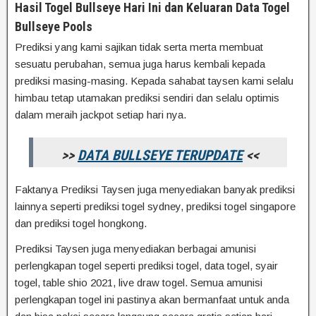
Hasil Togel Bullseye Hari Ini dan Keluaran Data Togel
Bullseye Pools
Prediksi yang kami sajikan tidak serta merta membuat
sesuatu perubahan, semua juga harus kembali kepada
prediksi masing-masing. Kepada sahabat taysen kami selalu
himbau tetap utamakan prediksi sendiri dan selalu optimis
dalam meraih jackpot setiap hari nya.
>>
DATA BULLSEYE TERUPDATE
<<
Faktanya Prediksi Taysen juga menyediakan banyak prediksi
lainnya seperti prediksi togel sydney, prediksi togel singapore
dan prediksi togel hongkong.
Prediksi Taysen juga menyediakan berbagai amunisi
perlengkapan togel seperti prediksi togel, data togel, syair
togel, table shio 2021, live draw togel. Semua amunisi
perlengkapan togel ini pastinya akan bermanfaat untuk anda