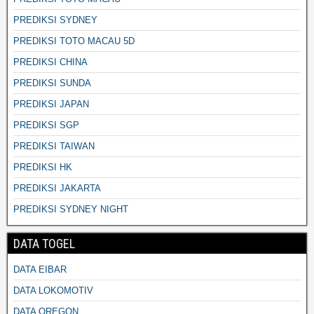
PREDIKSI SYDNEY
PREDIKSI TOTO MACAU 5D
PREDIKSI CHINA
PREDIKSI SUNDA
PREDIKSI JAPAN
PREDIKSI SGP
PREDIKSI TAIWAN
PREDIKSI HK
PREDIKSI JAKARTA
PREDIKSI SYDNEY NIGHT
DATA TOGEL
DATA EIBAR
DATA LOKOMOTIV
DATA OREGON