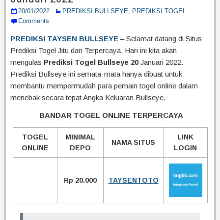
20/01/2022
PREDIKSI BULLSEYE
,
PREDIKSI TOGEL
Comments
PREDIKSI TAYSEN BULLSEYE
– Selamat datang di Situs
Prediksi Togel Jitu dan Terpercaya. Hari ini kita akan
mengulas
Prediksi Togel Bullseye 20
Januari 2022.
Prediksi Bullseye ini semata-mata hanya dibuat untuk
membantu mempermudah para pemain togel online dalam
menebak secara tepat Angka Keluaran Bullseye.
BANDAR TOGEL ONLINE TERPERCAYA
TOGEL
MINIMAL
LINK
NAMA SITUS
ONLINE
DEPO
LOGIN
Rp 20.000
TAYSENTOTO