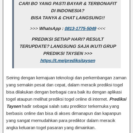
CARI BO YANG PASTI BAYAR & TERBONAFIT
DI INDONESIA?
BISA TANYA & CHAT LANGSUNG!!
>>>
WhatsApp :
0813-1775-5049
<<<
PREDIKSI SETIAP HARI? RESULT
TERUPDATE? LANGSUNG SAJA IKUTI GRUP
PREDIKSI TAYSEN >>>
https://t.me/prediksitaysen
Seiring dengan kemajuan teknologi dan perkembangan zaman
yang semakin pesat dan cepat, dalam meracik prediksi togel
bisa dilakukan dengan berbagai cara baik itu dengan aplikasi
togel ataupun melihat prediksi togel online di internet.
Prediksi
Taysen
hadir sebagai salah satu prediktor terkemuka yang
berbasis online dan bisa di akses dimanapun dan kapanpun
yang sangat memudahkan para prediktor dalam meracik
angka keluaran togel pasaran yang dimainkan.