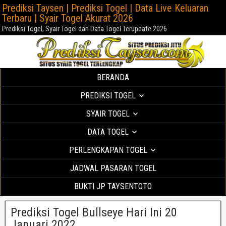
Prediksi Taysen | Prediksi Togel | Data Live Keluaran
Terbaru | Syair Togel Akurat 2026
Prediksi Togel, Syair Togel dan Data Togel Terupdate 2026
BERANDA
PREDIKSI TOGEL
SYAIR TOGEL
DATA TOGEL
PERLENGKAPAN TOGEL
JADWAL PASARAN TOGEL
BUKTI JP TAYSENTOTO
Prediksi Togel Bullseye Hari Ini 20
Januari 2022