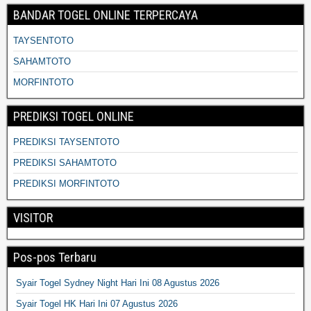
BANDAR TOGEL ONLINE TERPERCAYA
TAYSENTOTO
SAHAMTOTO
MORFINTOTO
PREDIKSI TOGEL ONLINE
PREDIKSI TAYSENTOTO
PREDIKSI SAHAMTOTO
PREDIKSI MORFINTOTO
VISITOR
Pos-pos Terbaru
Syair Togel Sydney Night Hari Ini 08 Agustus 2026
Syair Togel HK Hari Ini 07 Agustus 2026