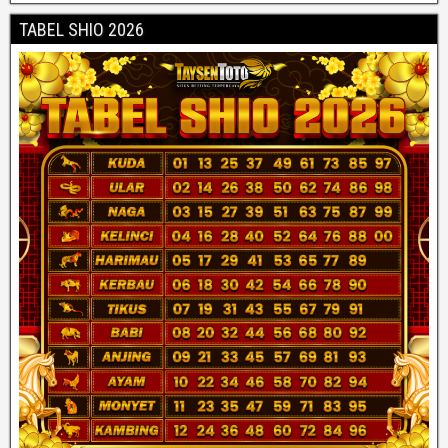
TABEL SHIO 2026