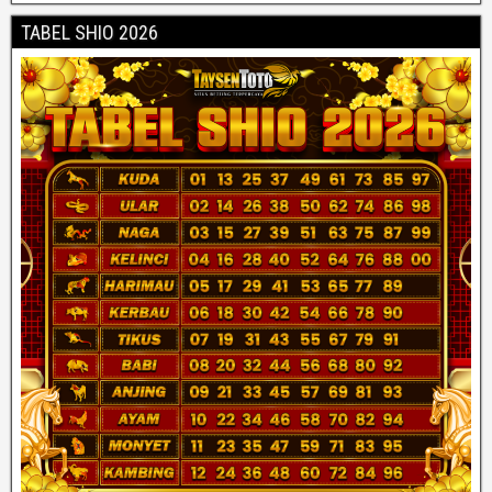
TABEL SHIO 2026