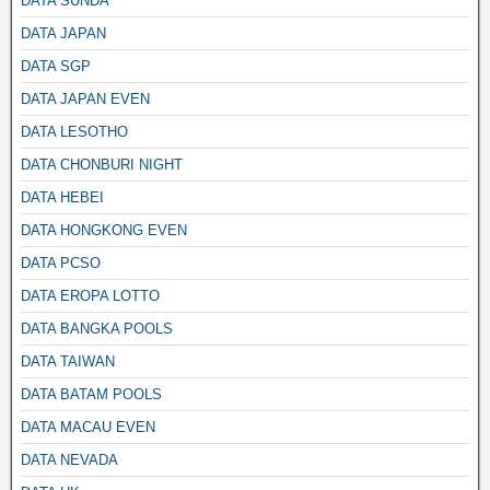
DATA SUNDA
DATA JAPAN
DATA SGP
DATA JAPAN EVEN
DATA LESOTHO
DATA CHONBURI NIGHT
DATA HEBEI
DATA HONGKONG EVEN
DATA PCSO
DATA EROPA LOTTO
DATA BANGKA POOLS
DATA TAIWAN
DATA BATAM POOLS
DATA MACAU EVEN
DATA NEVADA