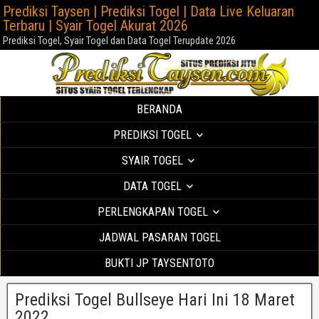
Prediksi Taysen | Prediksi Togel | Data Live Keluaran
Terbaru | Syair Togel Akurat 2026
Prediksi Togel, Syair Togel dan Data Togel Terupdate 2026
BERANDA
PREDIKSI TOGEL
SYAIR TOGEL
DATA TOGEL
PERLENGKAPAN TOGEL
JADWAL PASARAN TOGEL
BUKTI JP TAYSENTOTO
Prediksi Togel Bullseye Hari Ini 18 Maret
2022