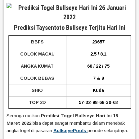
Prediksi Taysentoto Bullseye Terjitu Hari Ini
BBFS
23657
COLOK MACAU
2.5 / 8.1
ANGKA KUMAT
68 / 22 / 75
COLOK BEBAS
7 & 9
SHIO
Kuda
TOP 2D
57-32-98-68-30-63
Semoga racikan
Prediksi Togel Bullseye Hari Ini 18
Maret 2022
bisa dapat sangat membantu dalam menebak
angka togel di pasaran
BullseyePools
periode selanjutnya.