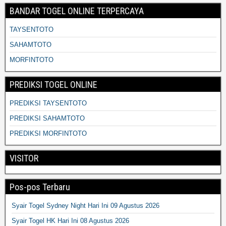
BANDAR TOGEL ONLINE TERPERCAYA
TAYSENTOTO
SAHAMTOTO
MORFINTOTO
PREDIKSI TOGEL ONLINE
PREDIKSI TAYSENTOTO
PREDIKSI SAHAMTOTO
PREDIKSI MORFINTOTO
VISITOR
Pos-pos Terbaru
Syair Togel Sydney Night Hari Ini 09 Agustus 2026
Syair Togel HK Hari Ini 08 Agustus 2026