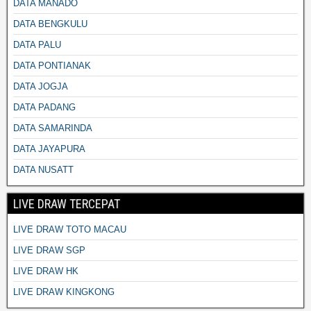
DATA MANADO
DATA BENGKULU
DATA PALU
DATA PONTIANAK
DATA JOGJA
DATA PADANG
DATA SAMARINDA
DATA JAYAPURA
DATA NUSATT
LIVE DRAW TERCEPAT
LIVE DRAW TOTO MACAU
LIVE DRAW SGP
LIVE DRAW HK
LIVE DRAW KINGKONG