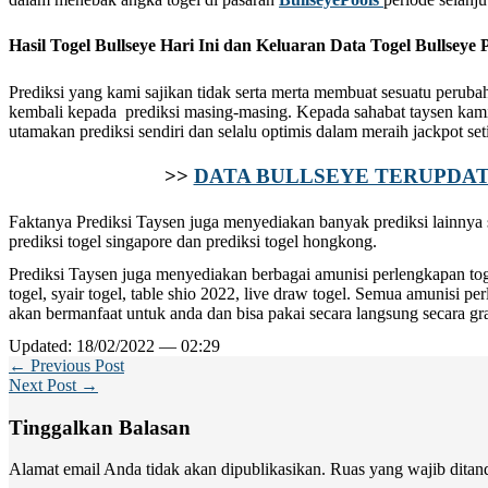
Hasil Togel Bullseye Hari Ini dan Keluaran Data Togel Bullseye 
Prediksi yang kami sajikan tidak serta merta membuat sesuatu peruba
kembali kepada prediksi masing-masing. Kepada sahabat taysen kami
utamakan prediksi sendiri dan selalu optimis dalam meraih jackpot set
>>
DATA BULLSEYE TERUPDA
Faktanya Prediksi Taysen juga menyediakan banyak prediksi lainnya se
prediksi togel singapore dan prediksi togel hongkong.
Prediksi Taysen juga menyediakan berbagai amunisi perlengkapan togel
togel, syair togel, table shio 2022, live draw togel. Semua amunisi pe
akan bermanfaat untuk anda dan bisa pakai secara langsung secara grat
Updated: 18/02/2022 — 02:29
← Previous Post
Next Post →
Tinggalkan Balasan
Alamat email Anda tidak akan dipublikasikan.
Ruas yang wajib ditan