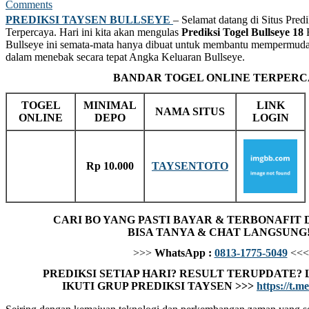
Comments
PREDIKSI TAYSEN BULLSEYE
– Selamat datang di Situs Predi
Terpercaya. Hari ini kita akan mengulas
Prediksi Togel Bullseye 18
Bullseye ini semata-mata hanya dibuat untuk membantu mempermudah
dalam menebak secara tepat Angka Keluaran Bullseye.
BANDAR TOGEL ONLINE TERPERC
TOGEL
MINIMAL
LINK
NAMA SITUS
ONLINE
DEPO
LOGIN
Rp 10.000
TAYSENTOTO
CARI BO YANG PASTI BAYAR & TERBONAFIT 
BISA TANYA & CHAT LANGSUNG!
>>>
WhatsApp :
0813-1775-5049
<<<
PREDIKSI SETIAP HARI? RESULT TERUPDATE?
IKUTI GRUP PREDIKSI TAYSEN >>>
https://t.m