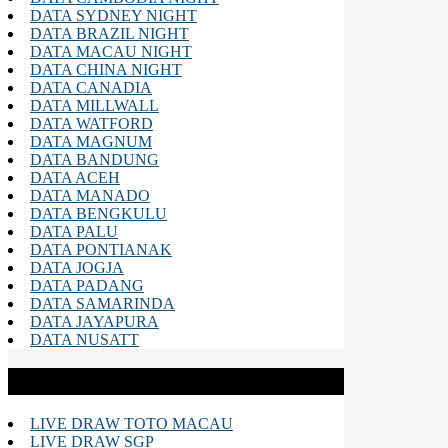
DATA SYDNEY NIGHT
DATA BRAZIL NIGHT
DATA MACAU NIGHT
DATA CHINA NIGHT
DATA CANADIA
DATA MILLWALL
DATA WATFORD
DATA MAGNUM
DATA BANDUNG
DATA ACEH
DATA MANADO
DATA BENGKULU
DATA PALU
DATA PONTIANAK
DATA JOGJA
DATA PADANG
DATA SAMARINDA
DATA JAYAPURA
DATA NUSATT
LIVE DRAW TERCEPAT
LIVE DRAW TOTO MACAU
LIVE DRAW SGP