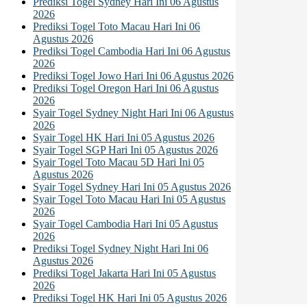
Prediksi Togel Sydney Hari Ini 06 Agustus
2026
Prediksi Togel Toto Macau Hari Ini 06
Agustus 2026
Prediksi Togel Cambodia Hari Ini 06 Agustus
2026
Prediksi Togel Jowo Hari Ini 06 Agustus 2026
Prediksi Togel Oregon Hari Ini 06 Agustus
2026
Syair Togel Sydney Night Hari Ini 06 Agustus
2026
Syair Togel HK Hari Ini 05 Agustus 2026
Syair Togel SGP Hari Ini 05 Agustus 2026
Syair Togel Toto Macau 5D Hari Ini 05
Agustus 2026
Syair Togel Sydney Hari Ini 05 Agustus 2026
Syair Togel Toto Macau Hari Ini 05 Agustus
2026
Syair Togel Cambodia Hari Ini 05 Agustus
2026
Prediksi Togel Sydney Night Hari Ini 06
Agustus 2026
Prediksi Togel Jakarta Hari Ini 05 Agustus
2026
Prediksi Togel HK Hari Ini 05 Agustus 2026