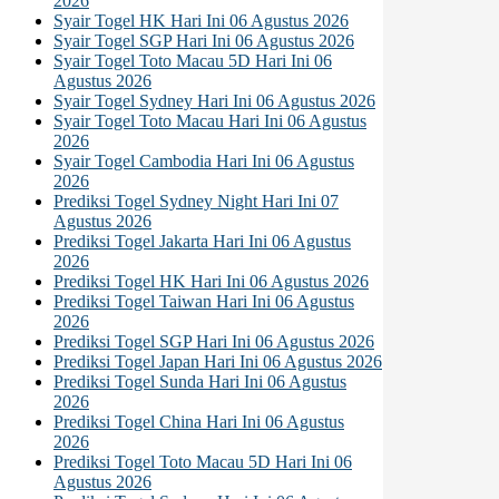
2026
Syair Togel HK Hari Ini 06 Agustus 2026
Syair Togel SGP Hari Ini 06 Agustus 2026
Syair Togel Toto Macau 5D Hari Ini 06
Agustus 2026
Syair Togel Sydney Hari Ini 06 Agustus 2026
Syair Togel Toto Macau Hari Ini 06 Agustus
2026
Syair Togel Cambodia Hari Ini 06 Agustus
2026
Prediksi Togel Sydney Night Hari Ini 07
Agustus 2026
Prediksi Togel Jakarta Hari Ini 06 Agustus
2026
Prediksi Togel HK Hari Ini 06 Agustus 2026
Prediksi Togel Taiwan Hari Ini 06 Agustus
2026
Prediksi Togel SGP Hari Ini 06 Agustus 2026
Prediksi Togel Japan Hari Ini 06 Agustus 2026
Prediksi Togel Sunda Hari Ini 06 Agustus
2026
Prediksi Togel China Hari Ini 06 Agustus
2026
Prediksi Togel Toto Macau 5D Hari Ini 06
Agustus 2026