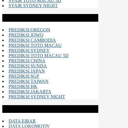
SYAIR TOTO MACAU 5D
SYAIR SYDNEY NIGHT
PREDIKSI TOGEL
PREDIKSI OREGON
PREDIKSI JOWO
PREDIKSI CAMBODIA
PREDIKSI TOTO MACAU
PREDIKSI SYDNEY
PREDIKSI TOTO MACAU 5D
PREDIKSI CHINA
PREDIKSI SUNDA
PREDIKSI JAPAN
PREDIKSI SGP
PREDIKSI TAIWAN
PREDIKSI HK
PREDIKSI JAKARTA
PREDIKSI SYDNEY NIGHT
DATA TOGEL
DATA EIBAR
DATA LOKOMOTIV