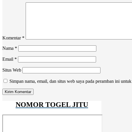
Komentar
*
Nama
*
Email
*
Situs Web
Simpan nama, email, dan situs web saya pada peramban ini untuk
NOMOR TOGEL JITU