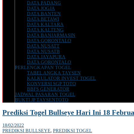
DATA PADANG
DATA JOGJA
DATA BANTEN
DATA BETAWI
DATA KALTARA
DATA KALTENG
DATA BANJARMASIN
DATA GORONTALO
DATA NUSATT
DATA NUSATB
DATA JAYAPURA
DATA GORONTALO
PERLENGKAPAN TOGEL
TABEL ANGKA TAYSEN
KALKULATOR INVEST TOGEL
KONVERSI SGP TOTO
BBFS GENERATOR
JADWAL PASARAN TOGEL
BUKTI JP TAYSENTOTO
Prediksi Togel Bullseye Hari Ini 18 Februa
18/02/2022
PREDIKSI BULLSEYE
,
PREDIKSI TOGEL