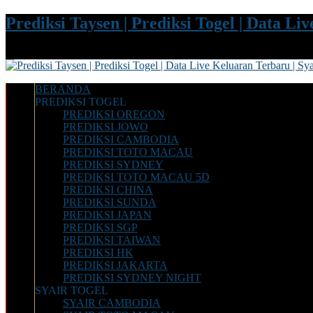
Prediksi Taysen | Prediksi Togel | Data Li
Prediksi Togel, Syair Togel dan Data Togel Terupdate 2026
BERANDA
PREDIKSI TOGEL
PREDIKSI OREGON
PREDIKSI JOWO
PREDIKSI CAMBODIA
PREDIKSI TOTO MACAU
PREDIKSI SYDNEY
PREDIKSI TOTO MACAU 5D
PREDIKSI CHINA
PREDIKSI SUNDA
PREDIKSI JAPAN
PREDIKSI SGP
PREDIKSI TAIWAN
PREDIKSI HK
PREDIKSI JAKARTA
PREDIKSI SYDNEY NIGHT
SYAIR TOGEL
SYAIR CAMBODIA