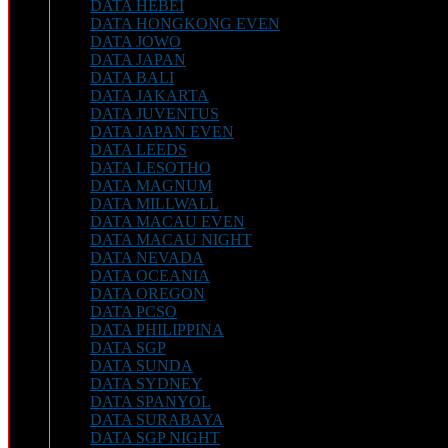
DATA HEBEI
DATA HONGKONG EVEN
DATA JOWO
DATA JAPAN
DATA BALI
DATA JAKARTA
DATA JUVENTUS
DATA JAPAN EVEN
DATA LEEDS
DATA LESOTHO
DATA MAGNUM
DATA MILLWALL
DATA MACAU EVEN
DATA MACAU NIGHT
DATA NEVADA
DATA OCEANIA
DATA OREGON
DATA PCSO
DATA PHILIPPINA
DATA SGP
DATA SUNDA
DATA SYDNEY
DATA SPANYOL
DATA SURABAYA
DATA SGP NIGHT