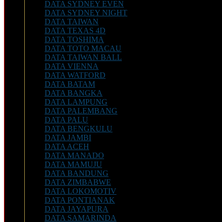
DATA SYDNEY EVEN
DATA SYDNEY NIGHT
DATA TAIWAN
DATA TEXAS 4D
DATA TOSHIMA
DATA TOTO MACAU
DATA TAIWAN BALL
DATA VIENNA
DATA WATFORD
DATA BATAM
DATA BANGKA
DATA LAMPUNG
DATA PALEMBANG
DATA PALU
DATA BENGKULU
DATA JAMBI
DATA ACEH
DATA MANADO
DATA MAMUJU
DATA BANDUNG
DATA ZIMBABWE
DATA LOKOMOTIV
DATA PONTIANAK
DATA JAYAPURA
DATA SAMARINDA