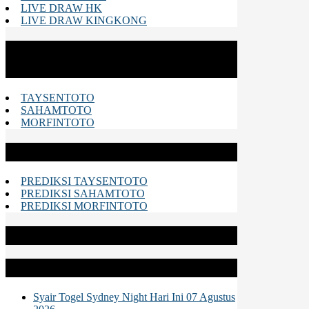
LIVE DRAW HK
LIVE DRAW KINGKONG
BANDAR TOGEL ONLINE
TERPERCAYA
TAYSENTOTO
SAHAMTOTO
MORFINTOTO
PREDIKSI TOGEL ONLINE
PREDIKSI TAYSENTOTO
PREDIKSI SAHAMTOTO
PREDIKSI MORFINTOTO
VISITOR
Pos-pos Terbaru
Syair Togel Sydney Night Hari Ini 07 Agustus