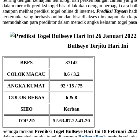
Seiring dengan kemajuan teknologi dan perkembangan zaman yang se
dalam meracik prediksi togel bisa dilakukan dengan berbagai cara baik
ataupun melihat prediksi togel online di internet.
Prediksi Taysen
hadi
terkemuka yang berbasis online dan bisa di akses dimanapun dan ka
memudahkan para prediktor dalam meracik angka keluaran togel pas
Bullseye Terjitu Hari Ini
BBFS
37142
COLOK MACAU
8.6 / 3.2
ANGKA KUMAT
92 / 15 / 75
COLOK BEBAS
6 & 8
SHIO
Kerbau
TOP 2D
52-63-87-22-41-20
Semoga racikan
Prediksi Togel Bullseye Hari Ini 18 Februari 202
dalam menebak angka togel di pasaran
BullseyePools
periode selanju