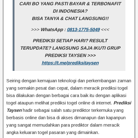
CARI BO YANG PASTI BAYAR & TERBONAFIT
DI INDONESIA?
BISA TANYA & CHAT LANGSUNG!!
>>>
WhatsApp :
0813-1775-5049
<<<
PREDIKSI SETIAP HARI? RESULT
TERUPDATE? LANGSUNG SAJA IKUTI GRUP
PREDIKSI TAYSEN >>>
https://t.me/prediksitaysen
Seiring dengan kemajuan teknologi dan perkembangan zaman
yang semakin pesat dan cepat, dalam meracik prediksi togel
bisa dilakukan dengan berbagai cara baik itu dengan aplikasi
togel ataupun melihat prediksi togel online di internet.
Prediksi
Taysen
hadir sebagai salah satu prediktor terkemuka yang
berbasis online dan bisa di akses dimanapun dan kapanpun
yang sangat memudahkan para prediktor dalam meracik
angka keluaran togel pasaran yang dimainkan.