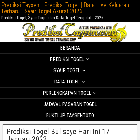
Prediksi Taysen | Prediksi Togel | Data Live Keluaran
Terbaru | Syair Togel Akurat 2026
Prediksi Togel, Syair Togel dan Data Togel Terupdate 2026
BERANDA
PREDIKSI TOGEL
SYAIR TOGEL
DATA TOGEL
PERLENGKAPAN TOGEL
JADWAL PASARAN TOGEL
BUKTI JP TAYSENTOTO
Prediksi Togel Bullseye Hari Ini 17
Januari 2022