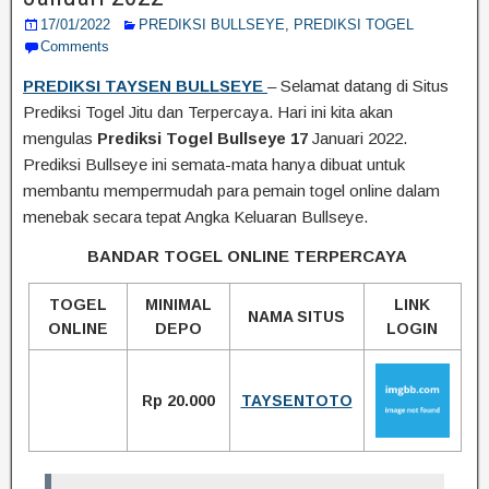
17/01/2022
PREDIKSI BULLSEYE
,
PREDIKSI TOGEL
Comments
PREDIKSI TAYSEN BULLSEYE
– Selamat datang di Situs
Prediksi Togel Jitu dan Terpercaya. Hari ini kita akan
mengulas
Prediksi Togel Bullseye 17
Januari 2022.
Prediksi Bullseye ini semata-mata hanya dibuat untuk
membantu mempermudah para pemain togel online dalam
menebak secara tepat Angka Keluaran Bullseye.
BANDAR TOGEL ONLINE TERPERCAYA
TOGEL
MINIMAL
LINK
NAMA SITUS
ONLINE
DEPO
LOGIN
Rp 20.000
TAYSENTOTO