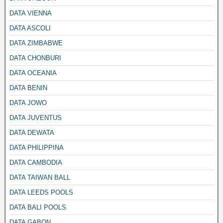
DATA VIENNA
DATA ASCOLI
DATA ZIMBABWE
DATA CHONBURI
DATA OCEANIA
DATA BENIN
DATA JOWO
DATA JUVENTUS
DATA DEWATA
DATA PHILIPPINA
DATA CAMBODIA
DATA TAIWAN BALL
DATA LEEDS POOLS
DATA BALI POOLS
DATA GABON