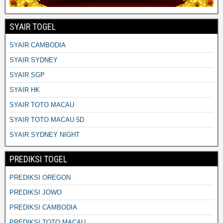
SYAIR TOGEL
SYAIR CAMBODIA
SYAIR SYDNEY
SYAIR SGP
SYAIR HK
SYAIR TOTO MACAU
SYAIR TOTO MACAU 5D
SYAIR SYDNEY NIGHT
PREDIKSI TOGEL
PREDIKSI OREGON
PREDIKSI JOWO
PREDIKSI CAMBODIA
PREDIKSI TOTO MACAU