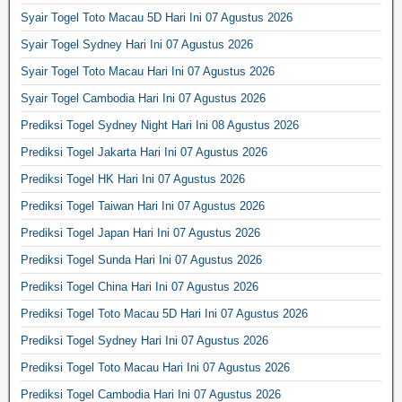
Syair Togel Toto Macau 5D Hari Ini 07 Agustus 2026
Syair Togel Sydney Hari Ini 07 Agustus 2026
Syair Togel Toto Macau Hari Ini 07 Agustus 2026
Syair Togel Cambodia Hari Ini 07 Agustus 2026
Prediksi Togel Sydney Night Hari Ini 08 Agustus 2026
Prediksi Togel Jakarta Hari Ini 07 Agustus 2026
Prediksi Togel HK Hari Ini 07 Agustus 2026
Prediksi Togel Taiwan Hari Ini 07 Agustus 2026
Prediksi Togel Japan Hari Ini 07 Agustus 2026
Prediksi Togel Sunda Hari Ini 07 Agustus 2026
Prediksi Togel China Hari Ini 07 Agustus 2026
Prediksi Togel Toto Macau 5D Hari Ini 07 Agustus 2026
Prediksi Togel Sydney Hari Ini 07 Agustus 2026
Prediksi Togel Toto Macau Hari Ini 07 Agustus 2026
Prediksi Togel Cambodia Hari Ini 07 Agustus 2026