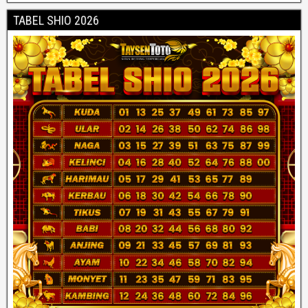
TABEL SHIO 2026